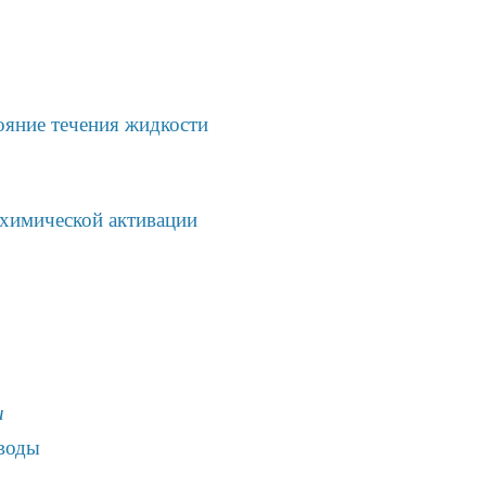
тояние течения жидкости
охимической активации
и
 воды