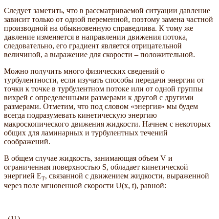
Следует заметить, что в рассматриваемой ситуации давление
зависит только от одной переменной, поэтому замена частной
производной на обыкновенную справедлива. К тому же
давление изменяется в направлении движения потока,
следовательно, его градиент является отрицательной
величиной, а выражение для скорости – положительной.
Можно получить много физических сведений о
турбулентности, если изучать способы передачи энергии от
точки к точке в турбулентном потоке или от одной группы
вихрей с определенными размерами к другой с другими
размерами. Отметим, что под словом «энергия» мы будем
всегда подразумевать кинетическую энергию
макроскопического движения жидкости. Начнем с некоторых
общих для ламинарных и турбулентных течений
соображений.
В общем случае жидкость, занимающая объем V и
ограниченная поверхностью S, обладает кинетической
энергией E
, связанной с движением жидкости, выраженной
T
через поле мгновенной скорости U(x, t), равной:
, (11)