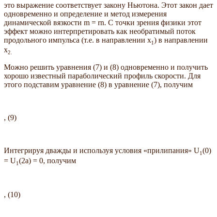
это выражение соответствует закону Ньютона. Этот закон дает
одновременно и определение и метод измерения
динамической вязкости m = rn. С точки зрения физики этот
эффект можно интерпретировать как необратимый поток
продольного импульса (т.е. в направлении x
) в направлении
1
x
2.
Можно решить уравнения (7) и (8) одновременно и получить
хорошо известный параболический профиль скорости. Для
этого подставим уравнение (8) в уравнение (7), получим
, (9)
Интегрируя дважды и используя условия «прилипания» U
(0)
1
= U
(2a) = 0, получим
1
, (10)