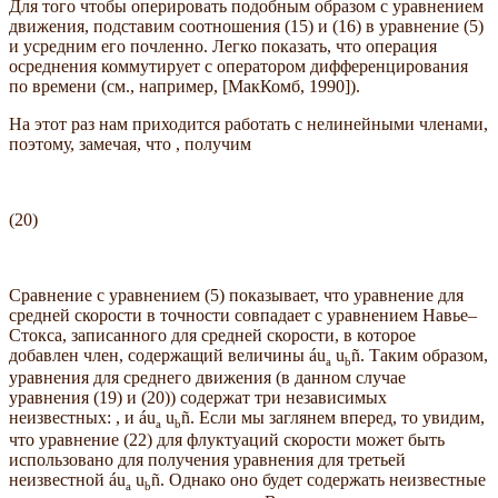
Для того чтобы оперировать подобным образом с уравнением
движения, подставим соотношения (15) и (16) в уравнение (5)
и усредним его почленно. Легко показать, что операция
осреднения коммутирует с оператором дифференцирования
по времени (см., например, [МакКомб, 1990]).
На этот раз нам приходится работать с нелинейными членами,
поэтому, замечая, что , получим
(20)
Сравнение с уравнением (5) показывает, что уравнение для
средней скорости в точности совпадает с уравнением Навье–
Стокса, записанного для средней скорости, в которое
добавлен член, содержащий величины áu
u
ñ. Таким образом,
a
b
уравнения для среднего движения (в данном случае
уравнения (19) и (20)) содержат три независимых
неизвестных: , и áu
u
ñ. Если мы заглянем вперед, то увидим,
a
b
что уравнение (22) для флуктуаций скорости может быть
использовано для получения уравнения для третьей
неизвестной áu
u
ñ. Однако оно будет содержать неизвестные
a
b