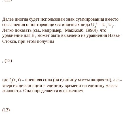
Далее иногда будет использован знак суммирования вместо
2
соглашения о повторяющихся индексах вида U
= U
U
.
a
a
a
Легко показать (см., например, [МакКомб, 1990]), что
уравнение для E
может быть выведено из уравнения Навье–
T
Стокса, при этом получим
, (12)
где f
(x, t) – внешняя сила (на единицу массы жидкости), а e –
a
энергия диссипации в единицу времени на единицу массы
жидкости. Она определяется выражением
(13)