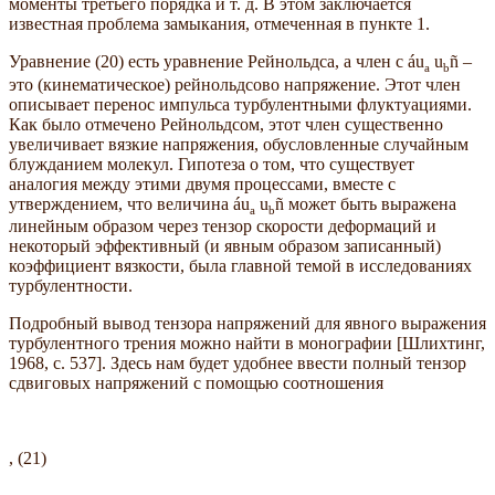
моменты третьего порядка и т. д. В этом заключается
известная проблема замыкания, отмеченная в пункте 1.
Уравнение (20) есть уравнение Рейнольдса, а член с áu
u
ñ –
a
b
это (кинематическое) рейнольдсово напряжение. Этот член
описывает перенос импульса турбулентными флуктуациями.
Как было отмечено Рейнольдсом, этот член существенно
увеличивает вязкие напряжения, обусловленные случайным
блужданием молекул. Гипотеза о том, что существует
аналогия между этими двумя процессами, вместе с
утверждением, что величина áu
u
ñ может быть выражена
a
b
линейным образом через тензор скорости деформаций и
некоторый эффективный (и явным образом записанный)
коэффициент вязкости, была главной темой в исследованиях
турбулентности.
Подробный вывод тензора напряжений для явного выражения
турбулентного трения можно найти в монографии [Шлихтинг,
1968, с. 537]. Здесь нам будет удобнее ввести полный тензор
сдвиговых напряжений с помощью соотношения
, (21)