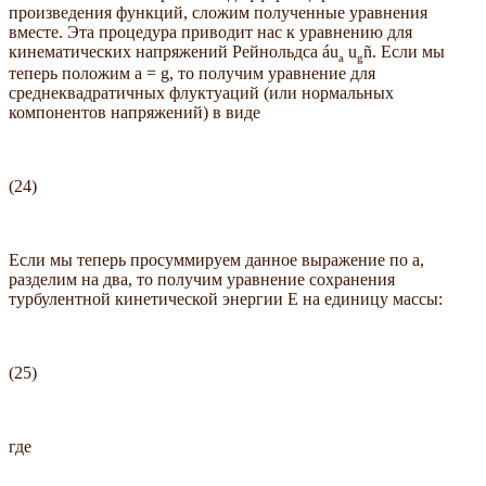
произведения функций, сложим полученные уравнения
вместе. Эта процедура приводит нас к уравнению для
кинематических напряжений Рейнольдса áu
u
ñ. Если мы
a
g
теперь положим a = g, то получим уравнение для
среднеквадратичных флуктуаций (или нормальных
компонентов напряжений) в виде
(24)
Если мы теперь просуммируем данное выражение по a,
разделим на два, то получим уравнение сохранения
турбулентной кинетической энергии E на единицу массы:
(25)
где