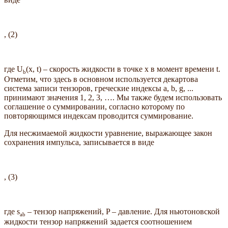
, (2)
где U
(x, t) – скорость жидкости в точке x в момент времени t.
b
Отметим, что здесь в основном используется декартова
система записи тензоров, греческие индексы a, b, g, ...
принимают значения 1, 2, 3, …. Мы также будем использовать
соглашение о суммировании, согласно которому по
повторяющимся индексам проводится суммирование.
Для несжимаемой жидкости уравнение, выражающее закон
сохранения импульса, записывается в виде
, (3)
где s
– тензор напряжений, P – давление. Для ньютоновской
a
b
жидкости тензор напряжений задается соотношением