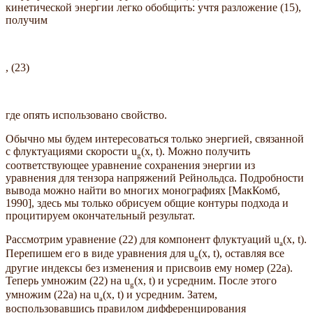
кинетической энергии легко обобщить: учтя разложение (15),
получим
, (23)
где опять использовано свойство.
Обычно мы будем интересоваться только энергией, связанной
с флуктуациями скорости u
(x, t). Можно получить
g
соответствующее уравнение сохранения энергии из
уравнения для тензора напряжений Рейнольдса. Подробности
вывода можно найти во многих монографиях [МакКомб,
1990], здесь мы только обрисуем общие контуры подхода и
процитируем окончательный результат.
Рассмотрим уравнение (22) для компонент флуктуаций u
(x, t).
a
Перепишем его в виде уравнения для u
(x, t), оставляя все
g
другие индексы без изменения и присвоив ему номер (22a).
Теперь умножим (22) на u
(x, t) и усредним. После этого
g
умножим (22a) на u
(x, t) и усредним. Затем,
a
воспользовавшись правилом дифференцирования