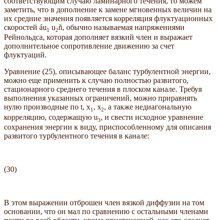
соответствующим случаю ламинарного течения, то можем
заметить, что в дополнение к замене мгновенных величин на
их средние значения появляется корреляция флуктуационных
скоростей áu
u
ñ, обычно называемая напряжениями
1
2
Рейнольдса, которая дополняет вязкий член и выражает
дополнительное сопротивление движению за счет
флуктуаций.
Уравнение (25), описывающее баланс турбулентной энергии,
можно еще применить к случаю полностью развитого,
стационарного среднего течения в плоском канале. Требуя
выполнения указанных ограничений, можно приравнять
нулю производные по t, x
, x
, а также недиагональную
1
2
корреляцию, содержащую u
, и свести исходное уравнение
3
сохранения энергии к виду, приспособленному для описания
развитого турбулентного течения в канале:
(30)
В этом выражении отброшен член вязкой диффузии на том
основании, что он мал по сравнению с остальными членами