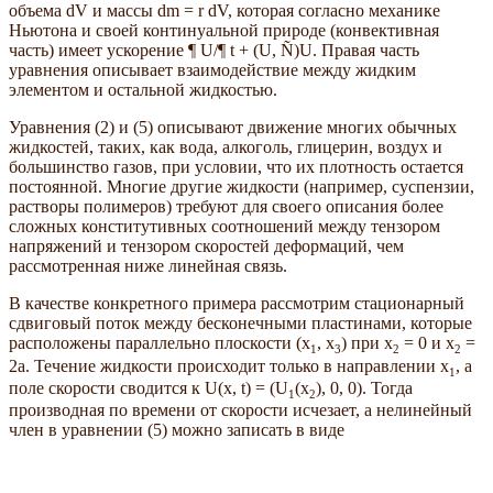
объема dV и массы dm = r dV, которая согласно механике
Ньютона и своей континуальной природе (конвективная
часть) имеет ускорение ¶ U/¶ t + (U, Ñ)U. Правая часть
уравнения описывает взаимодействие между жидким
элементом и остальной жидкостью.
Уравнения (2) и (5) описывают движение многих обычных
жидкостей, таких, как вода, алкоголь, глицерин, воздух и
большинство газов, при условии, что их плотность остается
постоянной. Многие другие жидкости (например, суспензии,
растворы полимеров) требуют для своего описания более
сложных конститутивных соотношений между тензором
напряжений и тензором скоростей деформаций, чем
рассмотренная ниже линейная связь.
В качестве конкретного примера рассмотрим стационарный
сдвиговый поток между бесконечными пластинами, которые
расположены параллельно плоскости (x
, x
) при x
= 0 и x
=
1
3
2
2
2a. Течение жидкости происходит только в направлении x
, а
1
поле скорости сводится к U(x, t) = (U
(x
), 0, 0). Тогда
1
2
производная по времени от скорости исчезает, а нелинейный
член в уравнении (5) можно записать в виде