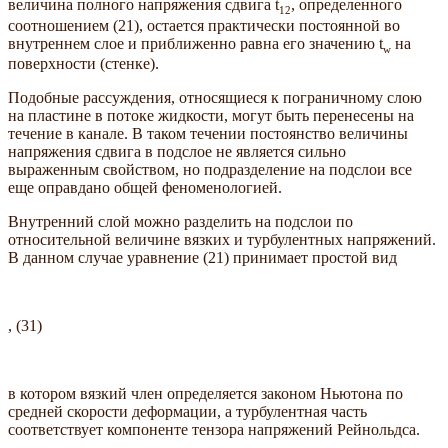
величина полного напряжения сдвига t
, определенного
12
соотношением (21), остается практически постоянной во
внутреннем слое и приближенно равна его значению t
на
w
поверхности (стенке).
Подобные рассуждения, относящиеся к пограничному слою
на пластине в потоке жидкости, могут быть перенесены на
течение в канале. В таком течении постоянство величины
напряжения сдвига в подслое не является сильно
выраженным свойством, но подразделение на подслои все
еще оправдано общей феноменологией.
Внутренний слой можно разделить на подслои по
относительной величине вязких и турбулентных напряжений.
В данном случае уравнение (21) принимает простой вид
, (31)
в котором вязкий член определяется законом Ньютона по
средней скорости деформации, а турбулентная часть
соответствует компоненте тензора напряжений Рейнольдса.