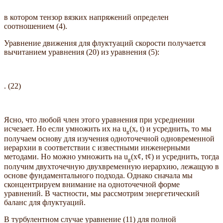
в котором тензор вязких напряжений определен
соотношением (4).
Уравнение движения для флуктуаций скорости получается
вычитанием уравнения (20) из уравнения (5):
. (22)
Ясно, что любой член этого уравнения при усреднении
исчезает. Но если умножить их на u
(x, t) и усреднить, то мы
g
получаем основу для изучения одноточечной одновременной
иерархии в соответствии с известными инженерными
методами. Но можно умножить на u
(x¢, t¢) и усреднить, тогда
g
получим двухточечную двухвременную иерархию, лежащую в
основе фундаментального подхода. Однако сначала мы
сконцентрируем внимание на одноточечной форме
уравнений. В частности, мы рассмотрим энергетический
баланс для флуктуаций.
В турбулентном случае уравнение (11) для полной