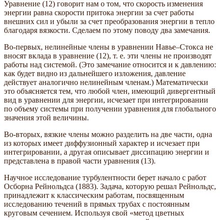
Уравнение (12) говорит нам о том, что скорость изменения
энергии равна скорости притока энергии за счет работы
внешних сил и убыли за счет преобразования энергии в тепло
благодаря вязкости. Сделаем по этому поводу два замечания.
Во-первых, нелинейные члены в уравнении Навье–Стокса не
вносят вклада в уравнение (12), т. е. эти члены не производят
работы над системой. (Это замечание относится и к давлению:
как будет видно из дальнейшего изложения, давление
действует аналогично нелинейным членам.) Математически
это объясняется тем, что любой член, имеющий дивергентный
вид в уравнении для энергии, исчезает при интегрировании
по объему системы при получении уравнения для глобального
значения этой величины.
Во-вторых, вязкие члены можно разделить на две части, одна
из которых имеет диффузионный характер и исчезает при
интегрировании, а другая описывает диссипацию энергии и
представлена в правой части уравнения (13).
Научное исследование турбулентности берет начало с работ
Осборна Рейнольдса (1883). Задача, которую решал Рейнольдс,
принадлежит к классическим работам, посвященным
исследованию течений в прямых трубах с постоянным
круговым сечением. Используя свой «метод цветных