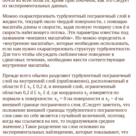
почти во всей области, кроме пристеночной, как это следует
из экспериментальных данных.
Можно охарактеризовать турбулентный пограничный слой в
жидкости, текущей около твердой поверхности, с помощью
масштаба длины и скорости, задав полную толщину слоя d и
скорость набегающего потока. Эти параметры известны под
названием «внешних масштабов». Но можно определить и
«внутренние масштабы», которые необходимо использовать,
если нам нужно охарактеризовать структуру турбулентности.
Для того чтобы обсуждать скейлинговое поведение в
сдвиговых течениях, необходимо ввести соответствующие
внутренние масштабы.
Прежде всего обычно разделяют турбулентный пограничный
слой на внутренний слой (приближенно), расположенный в
области 0 £ x
£ 0,2 d, и внешний слой, ограниченный
2
областью 0,2 d £ x
£ d, где координата x
измеряется по
2
2
нормали к поверхности: x
= 0 на поверхности и x
~ d на
2
2
внешней границе пограничного слоя. (Следует заметить, что
положение внешней границы турбулентного пограничного
слоя само по себе является случайной величиной, поэтому,
когда мы ссылаемся на нее, то подразумеваем среднее
значение.) Такое разделение на слои основано на
экспериментальных наблюдениях, которые показывают, что