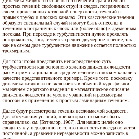
Динамика жидкости основана на изучении сравнительно
простых течений: свободных струй и следов, пограничных
слоев, прилегающих к твердой поверхности, течений в
прямых трубах и плоских каналах. Эти классические течения
образуют специальный случай и могут быть отнесены к
течениям в пограничных слоях или (более общо) к двумерным
потокам. При переходе к турбулентности нужно проявлять
осторожность, когда имеется среднее двумерное течение, так
как на самом деле турбулентное движение остается полностью
трехмерным.
Для того чтобы представить непосредственно суть
турбулентности как основного явления движения жидкости,
рассмотрим стационарное среднее течение в плоском канале в
качестве представительного примера. Кроме того, поскольку
динамика жидкости не включается в обычный курс физики,
мы начнем с краткого введения в математическое описание
движения жидкости на уровне уравнений и рассмотрим
способы их применения к простым ламинарным течениям.
Далее будут рассмотрены течения несжимаемой жидкости.
Для обсуждения условий, при которых это может быть
справедливо, см. [Бэтчелор, 1967]. Для наших целей оно
сводится к утверждению того, что плотность r всегда остается
постоянной, а уравнение неразрывности можно записать в
виде