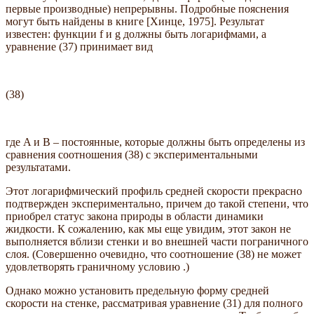
первые производные) непрерывны. Подробные пояснения
могут быть найдены в книге [Хинце, 1975]. Результат
известен: функции f и g должны быть логарифмами, а
уравнение (37) принимает вид
(38)
где A и B – постоянные, которые должны быть определены из
сравнения соотношения (38) с экспериментальными
результатами.
Этот логарифмический профиль средней скорости прекрасно
подтвержден экспериментально, причем до такой степени, что
приобрел статус закона природы в области динамики
жидкости. К сожалению, как мы еще увидим, этот закон не
выполняется вблизи стенки и во внешней части пограничного
слоя. (Совершенно очевидно, что соотношение (38) не может
удовлетворять граничному условию .)
Однако можно установить предельную форму средней
скорости на стенке, рассматривая уравнение (31) для полного