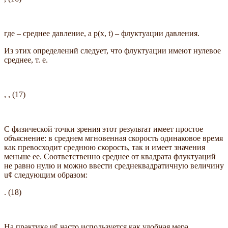
где – среднее давление, а p(x, t) – флуктуации давления.
Из этих определений следует, что флуктуации имеют нулевое
среднее, т. е.
, , (17)
С физической точки зрения этот результат имеет простое
объяснение: в среднем мгновенная скорость одинаковое время
как превосходит среднюю скорость, так и имеет значения
меньше ее. Соответственно среднее от квадрата флуктуаций
не равно нулю и можно ввести среднеквадратичную величину
u¢ следующим образом:
. (18)
На практике u¢ часто используется как удобная мера