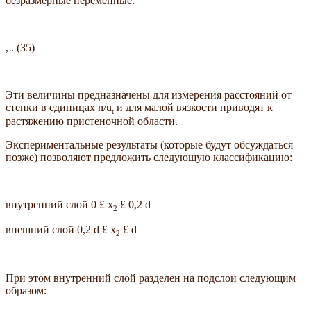
безразмерные переменные:
, . (35)
Эти величины предназначены для измерения расстояний от
стенки в единицах n/u
и для малой вязкости приводят к
t
растяжению пристеночной области.
Экспериментальные результаты (которые будут обсуждаться
позже) позволяют предложить следующую классификацию:
внутренний слой 0 £ x
£ 0,2 d
2
внешний слой 0,2 d £ x
£ d
2
При этом внутренний слой разделен на подслои следующим
образом: