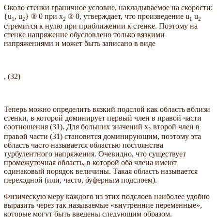
Около стенки граничное условие, накладываемое на скорости:
{u
, u
} ® 0 при x
® 0, утверждает, что произведение u
u
1
2
2
1
2
стремится к нулю при приближении к стенке. Поэтому на
стенке напряжение обусловлено только вязкими
напряжениями и может быть записано в виде
, (32)
Теперь можно определить вязкий подслой как область вблизи
стенки, в которой доминирует первый член в правой части
соотношения (31). Для больших значений x
второй член в
2
правой части (31) становится доминирующим, поэтому эта
область часто называется областью постоянства
турбулентного напряжения. Очевидно, что существует
промежуточная область, в которой оба члена имеют
одинаковый порядок величины. Такая область называется
переходной (или, часто, буферным подслоем).
Физическую меру каждого из этих подслоев наиболее удобно
выразить через так называемые «внутренние переменные»,
которые могут быть введены следующим образом.