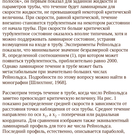
полосок», он первым показал для заданной жидкости и
параметров трубы, что течение будет ламинарным для
скорости жидкости, не превышающей некоторой критической
величины. При скорости, равной критической, течение
внезапно становится турбулентным на некотором расстоянии
от начала трубы. При скорости больше критической
турбулентное состояние оказалось вполне типичным, хотя и
можно поддерживать ламинарное состояние, устраняя
возмущения на входе в трубу. Эксперименты Рейнольдса
показали, что минимальное значение безразмерной скорости
R, определенной соотношением (1), при котором может
появиться турбулентность, приблизительно равно 2000.
Однако ламинарное течение в трубе может быть
метастабильным при значительно больших числах
Рейнольдса. Подробности по этому вопросу можно найти в
монографии [Шлихтинг, 1968].
Рассмотрим теперь течение в трубе, когда число Рейнольдса
заметно превосходит критическую величину. На рис. 1
показано распределение средней скорости в зависимости от
расстояния точки наблюдения от оси трубы. Среднее течение
направлено по оси x
, а x
– поперечная или радиальная
1
2
координата. Для сравнения изображен также эквивалентный
ламинарный профиль для того же числа Рейнольдса.
Последний профиль, естественно, описывается параболой,