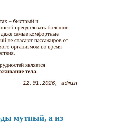
тах – быстрый и
пособ преодолевать большие
о даже самые комфортные
ий не спасают пассажиров от
мого организмом во время
ствия.
рудностей является
воживание тела
.
12.01.2026
admin
оды мутный, а из