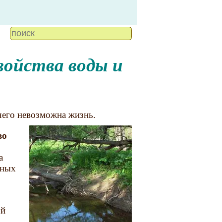
 чего невозможна жизнь.
во
а
чных
ой
й