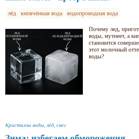
лёд
кипячённая вода
водопроводная вода
Почему лед, приго
воды, мутнеет, а к
становится соверше
этот молочный отте
воды?
Кристаллы воды, лёд, снег
Зима: избегаем обморожения