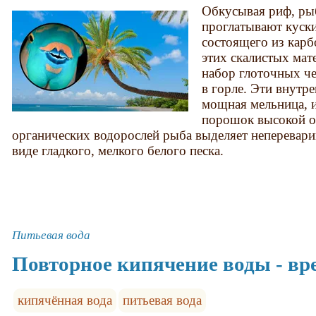
Обкусывая риф, ры
проглатывают куски
состоящего из карб
этих скалистых мат
набор глоточных ч
в горле. Эти внутр
мощная мельница, и
порошок высокой о
органических водорослей рыба выделяет неперевар
виде гладкого, мелкого белого песка.
Питьевая вода
Повторное кипячение воды - вр
кипячённая вода
питьевая вода