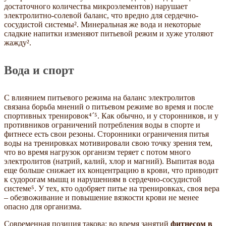
достаточного количества микроэлементов) нарушает
электролитно-солевой баланс, что вредно для сердечно-
сосудистой системы². Минеральная же вода и некоторые
сладкие напитки изменяют питьевой режим и хуже утоляют
жажду².
Вода и спорт
С влиянием питьевого режима на баланс электролитов
связана борьба мнений о питьевом режиме во время и после
спортивных тренировок⁴´⁵. Как обычно, и у сторонников, и у
противников ограничений потребления воды в спорте и
фитнесе есть свои резоны. Сторонники ограничения питья
воды на тренировках мотивировали свою точку зрения тем,
что во время нагрузок организм теряет с потом много
электролитов (натрий, калий, хлор и магний). Выпитая вода
еще больше снижает их концентрацию в крови, что приводит
к судорогам мышц и нарушениям в сердечно-сосудистой
системе⁵. У тех, кто одобряет питье на тренировках, своя вера
– обезвоживание и повышение вязкости крови не менее
опасно для организма.
Современная позиция такова: во время занятий
фитнесом в