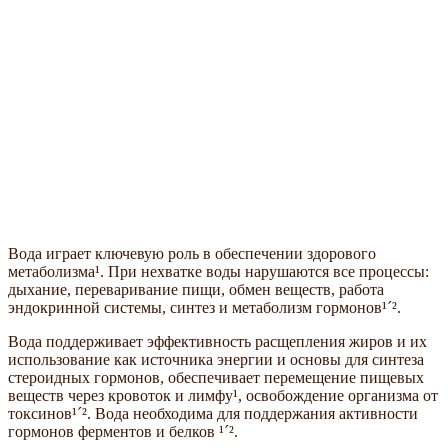
Вода играет ключевую роль в обеспечении здорового
метаболизма¹. При нехватке воды нарушаются все процессы:
дыхание, переваривание пищи, обмен веществ, работа
эндокринной системы, синтез и метаболизм гормонов¹´².
Вода поддерживает эффективность расщепления жиров и их
использование как источника энергии и основы для синтеза
стероидных гормонов, обеспечивает перемещение пищевых
веществ через кровоток и лимфу¹, освобождение организма от
токсинов¹´². Вода необходима для поддержания активности
гормонов ферментов и белков ¹´².