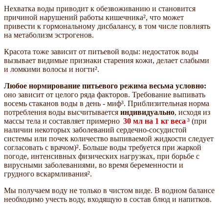
Нехватка воды приводит к обезвоживанию и становится
причиной нарушений работы кишечника², что может
привести к гормональному дисбалансу, в том числе повлиять
на метаболизм эстрогенов.
Красота тоже зависит от питьевой воды: недостаток воды
вызывает видимые признаки старения кожи, делает слабыми
и ломкими волосы и ногти².
Любое нормирование питьевого режима весьма условно:
оно зависит от целого ряда факторов. Требование выпивать
восемь стаканов воды в день - миф³. Приблизительная норма
потребления воды высчитывается
индивидуально
, исходя из
массы тела и составляет примерно
30 мл на 1 кг веса
³ (при
наличии некоторых заболеваний сердечно-сосудистой
системы или почек количество выпиваемой жидкости следует
согласовать с врачом)². Больше воды требуется при жаркой
погоде, интенсивных физических нагрузках, при борьбе с
вирусными заболеваниями, во время беременности и
грудного вскармливания².
Мы получаем воду не только в чистом виде. В водном балансе
необходимо учесть воду, входящую в состав блюд и напитков.