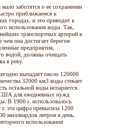
 мало заботятся о ее сохранении
быстро приближаемся к
х горо­дах, и это приводит к
го использования воды. Так,
жнейших транспортных артерий в
е чем она достигает берегов
шленные предприятия,
го водой, должны очищать
а в реку.
егодно выпадает около 120000
личества 32000 км3 воды стекает
асть остальной воды испаряется
В США для ежедневных нужд
ы. В 1900 г. использовалось
 г. эта цифра превысила 1200
500 миллиардов литров в день.
овторного использования