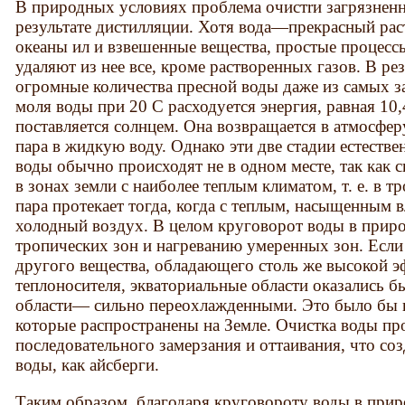
В природных условиях проблема очистrи загрязненно
результате дистилляции. Хотя вода—прекрасный раст
океаны ил и взвешенные вещества, простые процесс
удаляют из нее все, кроме растворенных газов. В рез
огромные количества пресной воды даже из самых з
моля во­ды при 20 С расходуется энергия, равная 10,
поставляется солнцем. Она воз­вращается в атмосфе
пара в жидкую воду. Однако эти две стадии естеств
воды обычно происходят не в одном месте, так как 
в зонах земли с наиболее теплым климатом, т. е. в 
пара протекает тогда, когда с теплым, насыщенным 
хо­лодный воздух. В целом круговорот воды в при­
тропических зон и нагреванию умеренных зон. Если
другого вещества, обладающе­го столь же высокой э
теплоносителя, экваториальные области оказались б
области— сильно переохлажденными. Это было бы 
которые распространены на Земле. Очистка воды про
последовательного замерзания и оттаивания, что соз
воды, как айсберги.
Таким образом, благодаря круговороту воды в прир