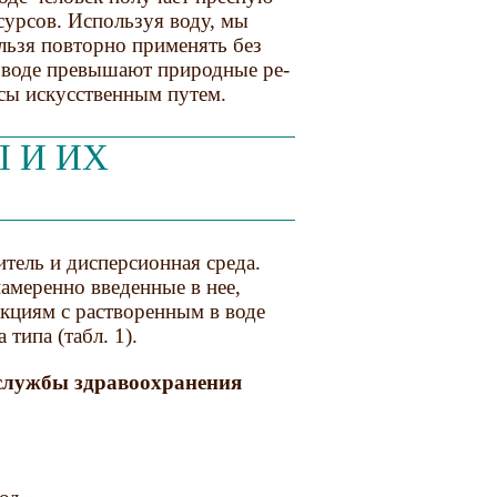
сурсов. Используя воду, мы
ельзя повторно применять без
в воде превышают природные ре­
рсы искусственным путем.
 И ИХ
тель и дисперсионная среда.
амеренно введенные в нее,
кциям с раство­ренным в воде
типа (табл. 1).
 службы здравоохранения