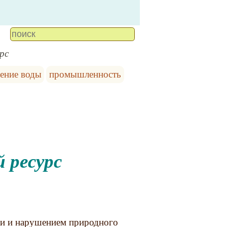
рс
нение воды
промышленность
й ресурс
ки и нарушением природного