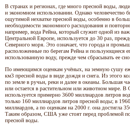
В странах и регионах, где много пресной воды, люди
и экономном использовании. Од­нако человечество 
ощутимой не­хватке пресной воды, особенно в больши
необходимости экономного расходования и повторно
например, вода Рейна, который служит одной из ва
Центральной Европе, используется до 30 раз, прежд
Северного моря. Это означает, что города и промы
расположенные по берегам Рейна и пользующиеся е
использованную воду, прежде чем сбрасывать ее снов
По имеющимся оценкам учёных, на земную сушу еж
км3 пресной воды в виде дождя и снега. Из этого ко
по земле в ручьи, реки и далее в океаны. Большая ч
или остается в растительном или жи­вотном мире. 
используется примерно 3600 миллиардов литров вод
только 160 миллиардов литров пресной воды; в 1960
миллиардов, а по оценкам на 2000 г. она достигла 3
Таким образом, США уже стоят перед проблемой п
пресной воды.