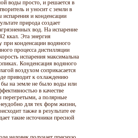
й воды просто, и решает­ся в
воритель и уносит с земли в
ы испарения и конденсации
ультате природа со­здает
агрязненных вод. На испарение
42 ккал. Эта энергия
ру при конденсации водяного
енного процесса дистилляции
скорость испарения максимальна
тропиках. Конденсация водяного
влагой воздухом соприкасается
роде приводит к охлаждению
 бы на земле не было воды или
ффективностью в качестве
ы перегретыми, а полярные
неудобно для тех форм жизни,
исходит также в результате ее
дает такие источники пресной
оде человек получает пресную