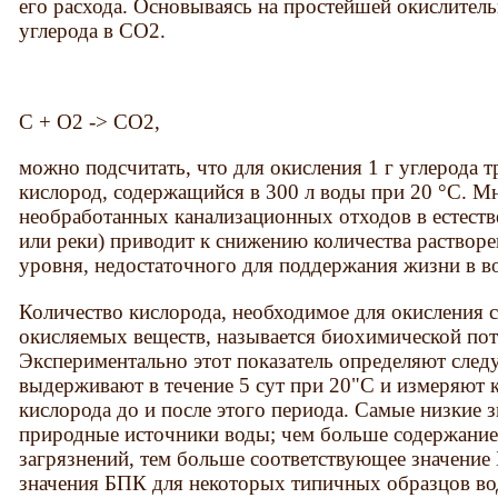
его рас­хода. Основываясь на простейшей окислите
углерода в СО2.
С + О2 -> СО2,
можно подсчитать, что для окисления 1 г углерода тре
кислород, содер­жащийся в 300 л воды при 20 °С. М
необработанных канализационных отходов в естест
или реки) приводит к снижению количества растворе
уровня, недостаточного для поддержания жиз­ни в в
Количество кислорода, необходимое для окисления 
окисляемых веществ, называется биохимической пот
Экспериментально этот показа­тель определяют сле
выдерживают в течение 5 сут при 20"С и измеряют к
кислоро­да до и после этого периода. Самые низкие
природные источни­ки воды; чем больше содержание 
загрязнений, тем больше соответст­вующее значение
значения БПК для некоторых типичных образцов во