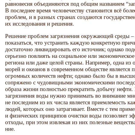
равновесия объединяются под общим названием “за
В последнее время человечеству становится всё боле
проблем, и в разных странах создаются государстве
их исследования и решения.
Решение проблем загрязнения окружающей среды –
показаться, что устранить каждую конкретную прич
достаточно лик­видировать его источник; однако по
серьезно повлиять на социальное или экономическо
региона или даже целой страны. Например, одна из
морей и океанов в современном обществе является 
огромных количеств нефти; однако было бы в высше
сопряжено с чудовищными экономическими по­следс
образа жизни пол­ностью прекратить добычу нефти
загрязнения воды нужно принимать во внимание мн
не последним из их числа является приемлемость ка
людей, которых оно затрагивает. Вместе с тем прим
и физических принципов очистки воды позволяет э
отходы, при этом извлекая из них по­лезные веществ
ние.