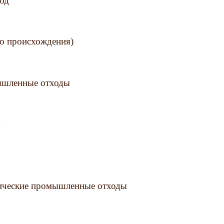
род
го происхождения)
мышленные отходы
ы
нические промышленные отходы