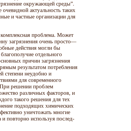
грязнение окружающей среды”.
е очевидной актуальность таких
нные и частные организации для
 комплексная проблема. Может
и­ну загрязнения очень просто—
добные действия могли бы
е благополучие отдельного
 основных причин загрязнения
прямым ре­зультатом потребления
й степени неудобно и
твиями для современного
. При решении проблем
ожество различных факторов, и
ждого такого решения для тех
е­нение подходящих химических
ффективно уничтожать многие
а и повторно используя послед­