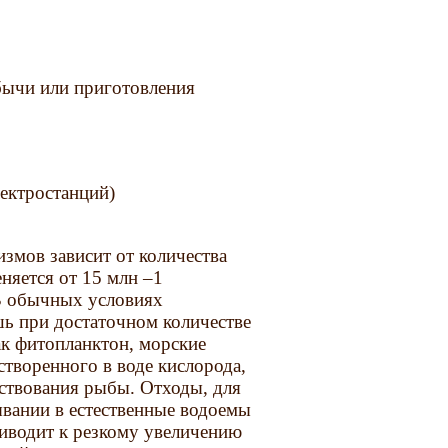
бычи или приготовления
ектростанций)
змов зависит от количества
няется от 15 млн –1
 В обычных условиях
шь при достаточном количестве
ак фитопланктон, морские
створен­ного в воде кислорода,
ествования рыбы. Отходы, для
вании в естественные во­доемы
риводит к резкому увеличению