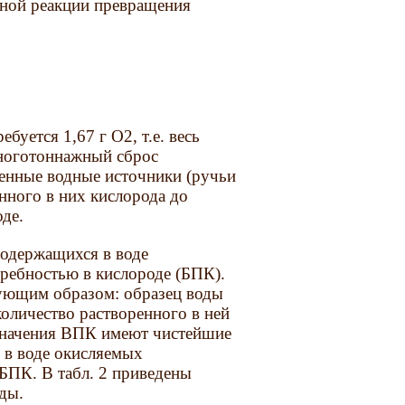
льной реакции превращения
буется 1,67 г О2, т.е. весь
ноготон­нажный сброс
венные водные источники (ручьи
нного в них кислорода до
оде.
содержащихся в воде
ребностью в кис­лороде (БПК).
дующим образом: образец воды
оличество растворенного в ней
 значе­ния ВПК имеют чистейшие
в воде окис­ляемых
 БПК. В табл. 2 приведены
ды.