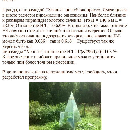
Правда, с пирамидой "Хеопса" не всё так просто. Имеющиеся
в инете размеры пирамиды не однозначны. Наиболее близкие
к размерам пирамиды золотого сечения, это Н = 146.6 м L =
233 м. Отношение Н/L = 0.629+. Я полагаю, что такое отличие
Н/L связано с не достаточной точностью измерения. Однако
это даёт основание подозревать, что реальное значение Н/L
может быть как 0.636+, так и 0.618+. Существует так же
версия, что для
пирамиды "Хеопса" отношение Н/L=1/(&#960;/2)=0.637+.
Какое значение наиболее правильное можно установить
только при более точном измерении.
В дополнение к вышеизложенному, могу сообщить, что я
разработал программу,