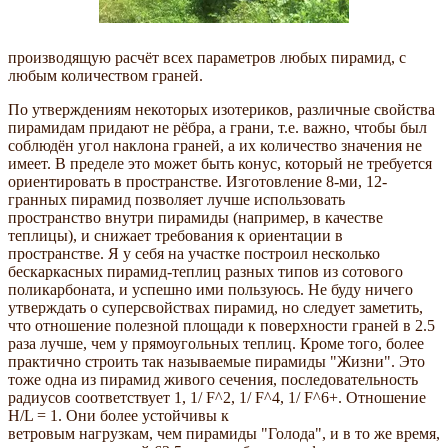
производящую расчёт всех параметров любых пирамид, с
любым количеством граней.
По утверждениям некоторых изотериков, различные свойства
пирамидам придают не рёбра, а грани, т.е. важно, чтобы был
соблюдён угол наклона граней, а их количество значения не
имеет. В пределе это может быть конус, который не требуется
ориентировать в пространстве. Изготовление 8-ми, 12-
гранных пирамид позволяет лучше использовать
пространство внутри пирамиды (например, в качестве
теплицы), и снижает требования к ориентации в
пространстве. Я у себя на участке построил несколько
бескаркасных пирамид-теплиц разных типов из сотового
поликарбоната, и успешно ими пользуюсь. Не буду ничего
утверждать о суперсвойствах пирамид, но следует заметить,
что отношение полезной площади к поверхности граней в 2.5
раза лучше, чем у прямоугольных теплиц. Кроме того, более
практично строить так называемые пирамиды "Жизни". Это
тоже одна из пирамид живого сечения, последовательность
радиусов соответствует 1, 1/ F^2, 1/ F^4, 1/ F^6+. Отношение
Н/L = 1. Они более устойчивы к
ветровым нагрузкам, чем пирамиды "Голода", и в то же время,