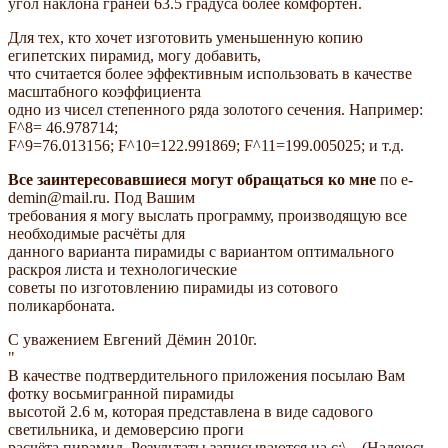
угол наклона граней 63.5 градуса более комфортен.
Для тех, кто хочет изготовить уменьшенную копию
египетских пирамид, могу добавить,
что считается более эффективным использовать в качестве
масштабного коэффициента
одно из чисел степенного ряда золотого сечения. Например:
F^8= 46.978714;
F^9=76.013156; F^10=122.991869; F^11=199.005025; и т.д.
Все заинтересовавшиеся могут обращаться ко мне
по e-
demin@mail.ru. Под Вашим
требования я могу выслать программу, производящую все
необходимые расчёты для
данного варианта пирамиды с вариантом оптимального
раскроя листа и технологические
советы по изготовлению пирамиды из сотового
поликарбоната.
С уважением Евгений Дёмин 2010г.
"
В качестве подтвердительного приложения посылаю Вам
фотку восьмигранной пирамиды
высотой 2.6 м, которая представлена в виде садового
светильника, и демоверсию проги
расчёта пирамид. Результаты записываются на с:\__(Надеюсь,