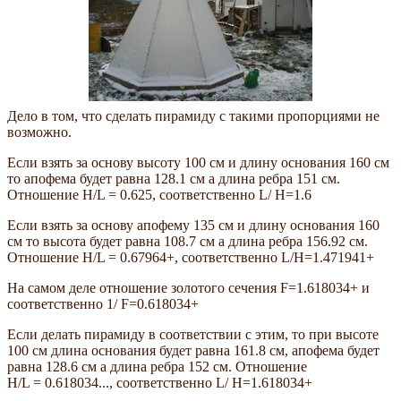
Дело в том, что сделать пирамиду с такими пропорциями не
возможно.
Если взять за основу высоту 100 см и длину основания 160 см
то апофема будет равна 128.1 см а длина ребра 151 см.
Отношение Н/L = 0.625, соответственно L/ Н=1.6
Если взять за основу апофему 135 см и длину основания 160
см то высота будет равна 108.7 см а длина ребра 156.92 см.
Отношение Н/L = 0.67964+, соответственно L/Н=1.471941+
На самом деле отношение золотого сечения F=1.618034+ и
соответственно 1/ F=0.618034+
Если делать пирамиду в соответствии с этим, то при высоте
100 см длина основания будет равна 161.8 см, апофема будет
равна 128.6 см а длина ребра 152 см. Отношение
Н/L = 0.618034..., соответственно L/ Н=1.618034+