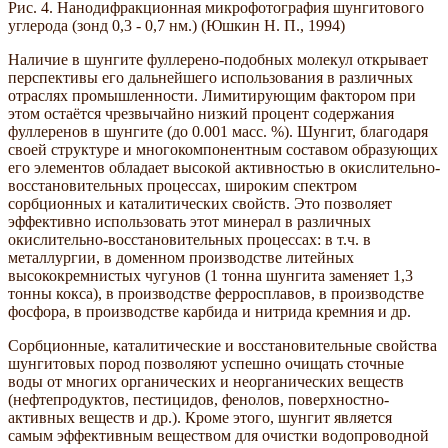
Рис. 4. Нанодифракционная микрофотография шунгитового
углерода (зонд 0,3 - 0,7 нм.) (Юшкин Н. П., 1994)
Наличие в шунгите фуллерено-подобных молекул открывает
перспективы его дальнейшего использования в различных
отраслях промышленности. Лимитирующим фактором при
этом остаётся чрезвычайно низкий процент содержания
фуллеренов в шунгите (до 0.001 масс. %). Шунгит, благодаря
своей структуре и многокомпонентным составом образующих
его элементов обладает высокой активностью в окислительно-
восстановительных процессах, широким спектром
сорбционных и каталитических свойств. Это позволяет
эффективно использовать этот минерал в различных
окислительно-восстановительных процессах: в т.ч. в
металлургии, в доменном производстве литейных
высококремнистых чугунов (1 тонна шунгита заменяет 1,3
тонны кокса), в производстве ферросплавов, в производстве
фосфора, в производстве карбида и нитрида кремния и др.
Сорбционные, каталитические и восстановительные свойства
шунгитовых пород позволяют успешно очищать сточные
воды от многих органических и неорганических веществ
(нефтепродуктов, пестицидов, фенолов, поверхностно-
активных веществ и др.). Кроме этого, шунгит является
самым эффективным веществом для очистки водопроводной