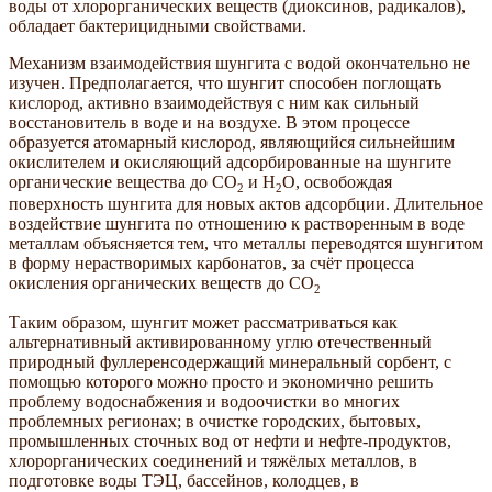
воды от хлорорганических веществ (диоксинов, радикалов),
обладает бактерицидными свойствами.
Механизм взаимодействия шунгита с водой окончательно не
изучен. Предполагается, что шунгит способен поглощать
кислород, активно взаимодействуя с ним как сильный
восстановитель в воде и на воздухе. В этом процессе
образуется атомарный кислород, являющийся сильнейшим
окислителем и окисляющий адсорбированные на шунгите
органические вещества до CO
и H
O, освобождая
2
2
поверхность шунгита для новых актов адсорбции. Длительное
воздействие шунгита по отношению к растворенным в воде
металлам объясняется тем, что металлы переводятся шунгитом
в форму нерастворимых карбонатов, за счёт процесса
окисления органических веществ до CO
2
Таким образом, шунгит может рассматриваться как
альтернативный активированному углю отечественный
природный фуллеренсодержащий минеральный сорбент, с
помощью которого можно просто и экономично решить
проблему водоснабжения и водоочистки во многих
проблемных регионах; в очистке городских, бытовых,
промышленных сточных вод от нефти и нефте-продуктов,
хлорорганических соединений и тяжёлых металлов, в
подготовке воды ТЭЦ, бассейнов, колодцев, в