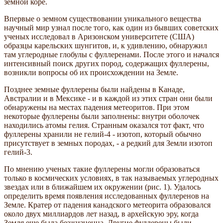
земной коре.
Впервые о земном существовании уникального вещества
научный мир узнал после того, как один из бывших советских
ученых исследовал в Аризонском университете (США)
образцы карельских шунгитов, и, к удивлению, обнаружил
там углеродные глобулы с фуллеренами. После этого и начался
интенсивный поиск других пород, содержащих фуллерены,
возникли вопросы об их происхождении на Земле.
Позднее земные фуллерены были найдены в Канаде,
Австралии и в Мексике - и в каждой из этих стран они были
обнаружены на местах падения метеоритов. При этом
некоторые фуллерены были заполнены: внутри оболочек
находились атомы гелия. Странным оказался тот факт, что
фуллерены хранили не гелий-4 - изотоп, который обычно
присутствует в земных породах, - а редкий для Земли изотоп
гелий-3.
По мнению ученых такие фуллерены могли образоваться
только в космических условиях, в так называемых углеродных
звездах или в ближайшем их окружении (рис. 1). Удалось
определить время появления исследованных фуллеренов на
Земле. Кратер от падения канадского метеорита образовался
около двух миллиардов лет назад, в архейскую эру, когда
Земля еще была безжизненна. Другие фуллерены были