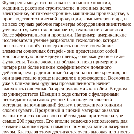
Фуллерены могут использоваться в нанотехнологии,
медицине, ракетном строительстве, в военных целях,
электронике, оптикоэлектронике, машинном производстве, в
производстве технической продукции, компьютеров и др., и
во всех случаях рабочие параметры оборудования значительно
улучшаются, качество повышается, технологии становятся
более эффективными и простыми. Например, американские
исследователи учёные разработали технологию, которая
позволяет на любую поверхность нанести тончайшие
элементы солнечных батарей - они представляют собой
многослойную полимерную пленку, содержащую все те же
фуллерены. Такие элементы обладают пока примерно в
четыре раза более низким коэффициентом полезного
действия, чем традиционные батареи на основе кремния, но
они значительно проще и дешевле в производстве. Возможно,
уже в ближайшем будущем промышленность начнет
выпускать солнечные батареи рулонами - как обои. В одном
из университетов Швеции в ходе опытов с фуллеренами
неожиданно для самих ученых был получен слоеный
материал, напоминающий фольгу, проложенную тонкими
слоями бумаги. Прозрачный и гибкий материал оказался
магнитом и сохранял свои свойства даже при температуре
свыше 200 градусов. Его вполне возможно использовать для
создания компьютерной памяти с помощью записи лазерным
лучом. Благодаря этому достигается очень высокая плотность