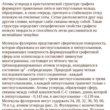
Атомы углерода в кристаллической структуре графита
формируют правильные пяти-и шестиугольные кольца,
образующие, в свою очередь, прочную и стабильную сетку,
похожую на пчелиные соты. Сетки располагаются друг над
другом слоями, которые слабо связаны между собой. Такая
структура определяет специфические свойства графита:
низкую твердость и способность легко расслаиваться на
мельчайшие чешуйки.
Молекула фуллерена представляет сферическую поверхность,
которая образована из шестиугольников и пятиугольников,
покрывающих поверхность формирующейся графитовой
сферы или эллипсоида и составляют замкнутые
многогранники, состоящие из чётного числа
трёхкоординированных атомов углерода, находящихся в
2
состоянии sp
–гибридизации. Природой задана четкая
последовательность этого соединения - каждый
шестиугольник граничит с тремя шестиугольниками и тремя
пятиугольниками, а каждый пятиугольник граничит только с
шестиугольниками. Атомы углерода, образующие сферу,
связаны между собой ковалентной С-С связью, длина которой
в пятиугольнике - 0,143 нм, в шестиугольнике – 0,139 нм.
Молекулы фуллеренов могут содержать 24, 28, 32, 36, 50, 60,
70 и т.д. атомов углерода (рис. 2). Фуллерены с количеством
углеродных атомов n<60 являются неустойчивыми. Высшие