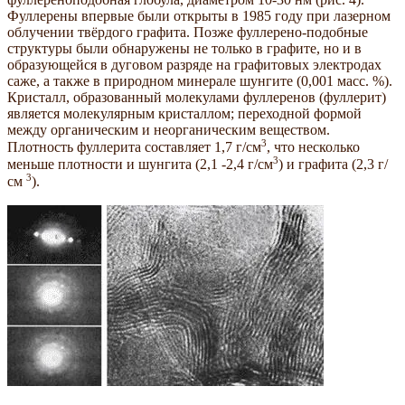
Фуллерены впервые были открыты в 1985 году при лазерном
облучении твёрдого графита. Позже фуллерено-подобные
структуры были обнаружены не только в графите, но и в
образующейся в дуговом разряде на графитовых электродах
саже, а также в природном минерале шунгите (0,001 масс. %).
Кристалл, образованный молекулами фуллеренов (фуллерит)
является молекулярным кристаллом; переходной формой
между органическим и неорганическим веществом.
3
Плотность фуллерита составляет 1,7 г/см
, что несколько
3
меньше плотности и шунгита (2,1 -2,4 г/см
) и графита (2,3 г/
3
см
).