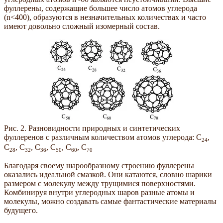
фуллерены, содержащие большее число атомов углерода
(n<400), образуются в незначительных количествах и часто
имеют довольно сложный изомерный состав.
Рис. 2. Разновидности природных и синтетических
фуллеренов с различным количеством атомов углерода: С
,
24
С
, С
, С
, С
, С
, С
28
32
36
50
60
70
Благодаря своему шарообразному строению фуллерены
оказались идеальной смазкой. Они катаются, словно шарики
размером с молекулу между трущимися поверхностями.
Комбинируя внутри углеродных шаров разные атомы и
молекулы, можно создавать самые фантастические материалы
будущего.