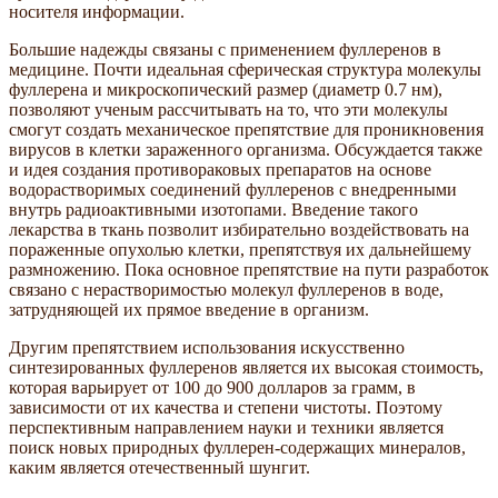
носителя информации.
Большие надежды связаны с применением фуллеренов в
медицине. Почти идеальная сферическая структура молекулы
фуллерена и микроскопический размер (диаметр 0.7 нм),
позволяют ученым рассчитывать на то, что эти молекулы
смогут создать механическое препятствие для проникновения
вирусов в клетки зараженного организма. Обсуждается также
и идея создания противораковых препаратов на основе
водорастворимых соединений фуллеренов с внедренными
внутрь радиоактивными изотопами. Введение такого
лекарства в ткань позволит избирательно воздействовать на
пораженные опухолью клетки, препятствуя их дальнейшему
размножению. Пока основное препятствие на пути разработок
связано с нерастворимостью молекул фуллеренов в воде,
затрудняющей их прямое введение в организм.
Другим препятствием использования искусственно
синтезированных фуллеренов является их высокая стоимость,
которая варьирует от 100 до 900 долларов за грамм, в
зависимости от их качества и степени чистоты. Поэтому
перспективным направлением науки и техники является
поиск новых природных фуллерен-содержащих минералов,
каким является отечественный шунгит.