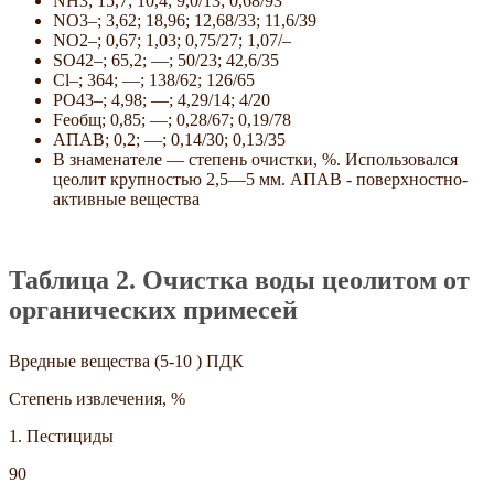
NH3; 15,7; 10,4; 9,0/13; 0,68/93
NO3–; 3,62; 18,96; 12,68/33; 11,6/39
NO2–; 0,67; 1,03; 0,75/27; 1,07/–
SO42–; 65,2; —; 50/23; 42,6/35
Cl–; 364; —; 138/62; 126/65
PO43–; 4,98; —; 4,29/14; 4/20
Feобщ; 0,85; —; 0,28/67; 0,19/78
АПАВ; 0,2; —; 0,14/30; 0,13/35
В знаменателе — степень очистки, %. Использовался
цеолит крупностью 2,5—5 мм. АПАВ - поверхностно-
активные вещества
Таблица 2. Очистка воды цеолитом от
органических примесей
Вредные вещества (5-10 ) ПДК
Степень извлечения, %
1. Пестициды
90