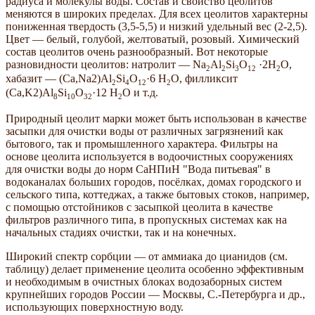
радиуса и молекулы воды. Состав и свойство цеолитов
меняются в широких пределах. Для всех цеолитов характерны
пониженная твердость (3,5-5,5) и низкий удельный вес (2-2,5).
Цвет — белый, голубой, желтоватый, розовый. Химический
состав цеолитов очень разнообразный. Вот некоторые
разновидности цеолитов: натролит — Na
Al
Si
O
·2Н
О,
2
2
3
12
2
хабазит — (Са,Na2)Al
Si
O
·6 Н
О, филликсит
2
4
12
2
(Ca,K2)Al
Si
O
·12 Н
О и т.д.
8
10
32
2
Природный цеолит марки может быть использован в качестве
засыпки для очистки воды от различных загрязнений как
бытового, так и промышленного характера. Фильтры на
основе цеолита используется в водоочистных сооружениях
для очистки воды до норм СаНПиН "Вода питьевая" в
водоканалах больших городов, посёлках, домах городского и
сельского типа, коттеджах, а также бытовых стоков, например,
с помощью отстойников с засыпкой цеолита в качестве
фильтров различного типа, в пропускных системах как на
начальных стадиях очистки, так и на конечных.
Широкий спектр сорбции — от аммиака до цианидов (см.
таблицу) делает применение цеолита особенно эффективным
и необходимым в очистных блоках водозаборных систем
крупнейших городов России — Москвы, С.-Петербурга и др.,
использующих поверхностную воду.