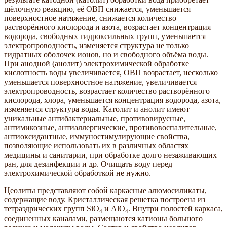
щёлочную реакцию, её ОВП снижается, уменьшается
поверхностное натяжение, снижается количество
растворённого кислорода и азота, возрастает концентрация
водорода, свободных гидроксильных групп, уменьшается
электропроводность, изменяется структура не только
гидратных оболочек ионов, но и свободного объёма воды.
При анодной (анолит) электрохимической обработке
кислотность воды увеличивается, ОВП возрастает, несколько
уменьшается поверхностное натяжение, увеличивается
электропроводность, возрастает количество растворённого
кислорода, хлора, уменьшается концентрация водорода, азота,
изменяется структура воды. Католит и анолит имеют
уникальные антибактериальные, противовирусные,
антимикозные, антиаллергические, противовоспалительные,
антиоксидантные, иммуностимулирующие свойства,
позволяющие использовать их в различных областях
медицины и санитарии, при обработке долго незаживающих
ран, для дезинфекции и др. Очищать воду перед
электрохимической обработкой не нужно.
Цеолиты представляют собой каркасные алюмосиликаты,
содержащие воду. Кристаллическая решетка построена из
тетраэдрических групп SiО
и АlO
. Внутри полостей каркаса,
4
4
соединенных каналами, размещаются катионы большого