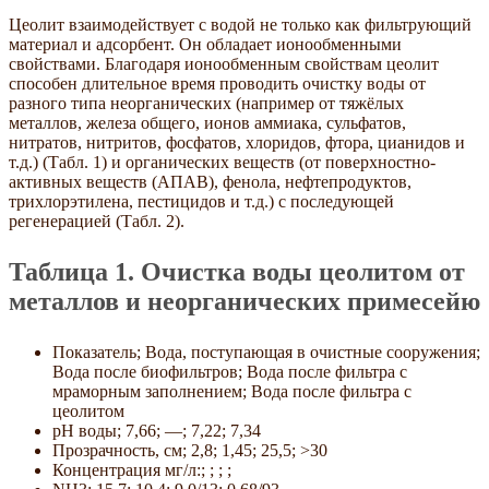
Цеолит взаимодействует с водой не только как фильтрующий
материал и адсорбент. Он обладает ионообменными
свойствами. Благодаря ионообменным свойствам цеолит
способен длительное время проводить очистку воды от
разного типа неорганических (например от тяжёлых
металлов, железа общего, ионов аммиака, сульфатов,
нитратов, нитритов, фосфатов, хлоридов, фтора, цианидов и
т.д.) (Табл. 1) и органических веществ (от поверхностно-
активных веществ (АПАВ), фенола, нефтепродуктов,
трихлорэтилена, пестицидов и т.д.) с последующей
регенерацией (Табл. 2).
Таблица 1. Очистка воды цеолитом от
металлов и неорганических примесейю
Показатель; Вода, поступающая в очистные сооружения;
Вода после биофильтров; Вода после фильтра с
мраморным заполнением; Вода после фильтра с
цеолитом
pH воды; 7,66; —; 7,22; 7,34
Прозрачность, см; 2,8; 1,45; 25,5; >30
Концентрация мг/л:; ; ; ;