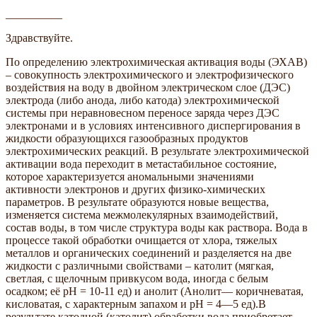
__________
Здравствуйте.
По определению электрохимическая активация воды (ЭХАВ)
– совокупность электрохимического и электрофизического
воздействия на воду в двойном электрическом слое (ДЭС)
электрода (либо анода, либо катода) электрохимической
системы при неравновесном переносе заряда через ДЭС
электронами и в условиях интенсивного диспергирования в
жидкости образующихся газообразных продуктов
электрохимических реакций. В результате электрохимической
активации вода переходит в метастабильное состояние,
которое характеризуется аномальными значениями
активности электронов и других физико-химических
параметров. В результате образуются новые вещества,
изменяется система межмолекулярных взаимодействий,
состав воды, в том числе структура воды как раствора. Вода в
процессе такой обработки очищается от хлора, тяжелых
металлов и органических соединений и разделяется на две
жидкости с различными свойствами – католит (мягкая,
светлая, с щелочным привкусом вода, иногда с белым
осадком; её рН = 10-11 ед) и анолит (Анолит— коричневатая,
кисловатая, с характерным запахом и рН = 4—5 ед).В
результате катодной (католит) обработки вода приобретает