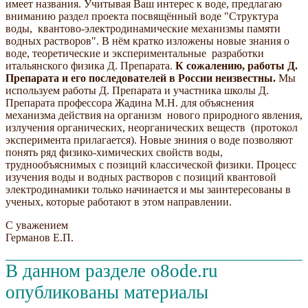
имеет названия. Учитывая Ваш интерес к воде, предлагаю
вниманию раздел проекта посвящённый воде "Структура
воды, квантово-электродинамические механизмы памяти
водных растворов". В нём кратко изложены новые знания о
воде, теоретические и экспериментальные разработки
итальянского физика Д. Препарата.
К сожалению, работы Д.
Препарата и его последователей в России неизвестны.
Мы
используем работы Д. Препарата и участника школы Д.
Препарата профессора Жадина М.Н. для объяснения
механизма действия на организм нового природного явления,
излучения органических, неорганических веществ (протокол
эксперимента прилагается). Новые зниния о воде позволяют
понять ряд физико-химических свойств воды,
труднообъяснимых с позиций классической физики. Процесс
изучения воды и водных растворов с позиций квантовой
электродинамики только начинается и мы заинтересованы в
ученых, которые работают в этом направлении.
С уважением
Германов Е.П.
В данном разделе o8ode.ru
опубликованы материалы