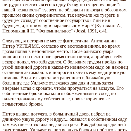
нетрудно заметить всего в одну букву, но существующие "в
нашей реальности" туареги не обладали никогда в обозримом
прошлом своим суверенитетом, так неужели же туареги в
будущем создадут собственное государство? Или не в
будущем, а, к примеру, в параллельном мире? [Кузовкин А.,
Непомнящий Н. "Феноминальное" / Jossi, 1991, с.4]...
Следующая история не менее фантастична. Англичанин
Питер УИЛЬЯМС, согласно его воспоминаниям, во время
грозы попал в непонятное место. После близкого удара
молнии он на некоторое время отключился, а прийдя в себя
вскоре понял, что заблудился. С большим трудом пройдя по
узкой длинной дороге в каком-то незнакомом саду, он наконец
остановил автомобиль и попросил оказать ему медицинскую
помощь. Водитель доставил раненного в ближайшую
больницу, где Уильямс отлежался два дня и лишь затем
впервые встал с кровати, чтобы прогуляться на воздухе. Его
собственные брюки оказались обожженными и сосед по
палате одолжил ему собственные, новые коричневые
вельветовые брюки.
Питер вышел погулять в больничный двор, набрел на
длинную узкую дорогу и вдруг... оказался в собственном саду,
там же, где его застала недавняя гроза. Как добропорядочный
джентельмен Уильямс решил вернуть брюки и поблагодарить