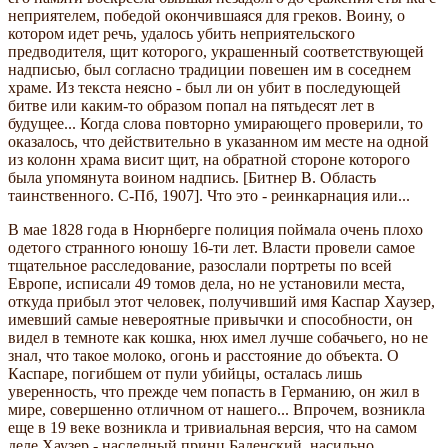
неприятелем, победой окончившаяся для греков. Воину, о
котором идет речь, удалось убить неприятельского
предводителя, щит которого, украшенный соответствующей
надписью, был согласно традиции повешен им в соседнем
храме. Из текста неясно - был ли он убит в последующей
битве или каким-то образом попал на пятьдесят лет в
будущее... Когда слова повторно умирающего проверили, то
оказалось, что действительно в указанном им месте на одной
из колонн храма висит щит, на обратной стороне которого
была упомянута воином надпись. [Битнер В. Область
таинственного. С-Пб, 1907]. Что это - реинкарнация или...
В мае 1828 года в Нюрнберге полиция поймала очень плохо
одетого странного юношу 16-ти лет. Власти провели самое
тщательное расследование, разослали портреты по всей
Европе, исписали 49 томов дела, но не установили места,
откуда прибыл этот человек, получивший имя Каспар Хаузер,
имевший самые невероятные привычки и способности, он
видел в темноте как кошка, нюх имел лучше собачьего, но не
знал, что такое молоко, огонь и расстояние до объекта. О
Каспаре, погибшем от пули убийцы, осталась лишь
уверенность, что прежде чем попасть в Германию, он жил в
мире, совершенно отличном от нашего... Впрочем, возникла
еще в 19 веке возникла и тривиальная версия, что на самом
деле Хаузер - наследный принц Баденский, насильно