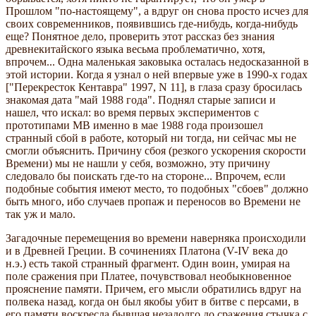
Прошлом "по-настоящему", а вдруг он снова просто исчез для
своих современников, появившись где-нибудь, когда-нибудь
еще? Понятное дело, проверить этот рассказ без знания
древнекитайского языка весьма проблематично, хотя,
впрочем... Одна маленькая заковыка осталась недосказанной в
этой истории. Когда я узнал о ней впервые уже в 1990-х годах
["Перекресток Кентавра" 1997, N 11], в глаза сразу бросилась
знакомая дата "май 1988 года". Поднял старые записи и
нашел, что искал: во время первых экспериментов с
прототипами МВ именно в мае 1988 года произошел
странный сбой в работе, который ни тогда, ни сейчас мы не
смогли объяснить. Причину сбоя (резкого ускорения скорости
Времени) мы не нашли у себя, возможно, эту причину
следовало бы поискать где-то на стороне... Впрочем, если
подобные события имеют место, то подобных "сбоев" должно
быть много, ибо случаев пропаж и переносов во Времени не
так уж и мало.
Загадочные перемещения во времени наверняка происходили
и в Древней Греции. В сочинениях Платона (V-IV века до
н.э.) есть такой странный фрагмент. Один воин, умирая на
поле сражения при Платее, почувствовал необыкновенное
прояснение памяти. Причем, его мысли обратились вдруг на
полвека назад, когда он был якобы убит в битве с персами, в
его памяти воскресла бывшая незадолго до сражения стычка с