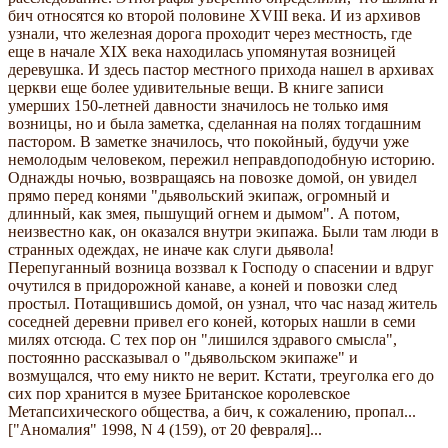
бич относятся ко второй половине XVIII века. И из архивов
узнали, что железная дорога проходит через местность, где
еще в начале XIX века находилась упомянутая возницей
деревушка. И здесь пастор местного прихода нашел в архивах
церкви еще более удивительные вещи. В книге записи
умерших 150-летней давности значилось не только имя
возницы, но и была заметка, сделанная на полях тогдашним
пастором. В заметке значилось, что покойный, будучи уже
немолодым человеком, пережил неправдоподобную историю.
Однажды ночью, возвращаясь на повозке домой, он увидел
прямо перед конями "дьявольский экипаж, огромный и
длинный, как змея, пышущий огнем и дымом". А потом,
неизвестно как, он оказался внутри экипажа. Были там люди в
странных одеждах, не иначе как слуги дьявола!
Перепуганный возница воззвал к Господу о спасении и вдруг
очутился в придорожной канаве, а коней и повозки след
простыл. Потащившись домой, он узнал, что час назад житель
соседней деревни привел его коней, которых нашли в семи
милях отсюда. С тех пор он "лишился здравого смысла",
постоянно рассказывал о "дьявольском экипаже" и
возмущался, что ему никто не верит. Кстати, треуголка его до
сих пор хранится в музее Британское королевское
Метапсихического общества, а бич, к сожалению, пропал...
["Аномалия" 1998, N 4 (159), от 20 февраля]...