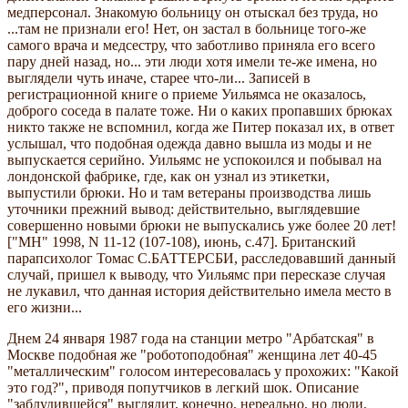
медперсонал. Знакомую больницу он отыскал без труда, но
...там не признали его! Нет, он застал в больнице того-же
самого врача и медсестру, что заботливо приняла его всего
пару дней назад, но... эти люди хотя имели те-же имена, но
выглядели чуть иначе, старее что-ли... Записей в
регистрационной книге о приеме Уильямса не оказалось,
доброго соседа в палате тоже. Ни о каких пропавших брюках
никто также не вспомнил, когда же Питер показал их, в ответ
услышал, что подобная одежда давно вышла из моды и не
выпускается серийно. Уильямс не успокоился и побывал на
лондонской фабрике, где, как он узнал из этикетки,
выпустили брюки. Но и там ветераны производства лишь
уточники прежний вывод: действительно, выглядевшие
совершенно новыми брюки не выпускались уже более 20 лет!
["МН" 1998, N 11-12 (107-108), июнь, с.47]. Британский
парапсихолог Томас С.БАТТЕРСБИ, расследовавший данный
случай, пришел к выводу, что Уильямс при пересказе случая
не лукавил, что данная история действительно имела место в
его жизни...
Днем 24 января 1987 года на станции метро "Арбатская" в
Москве подобная же "роботоподобная" женщина лет 40-45
"металлическим" голосом интересовалась у прохожих: "Какой
это год?", приводя попутчиков в легкий шок. Описание
"заблудившейся" выглядит, конечно, нереально, но люди,