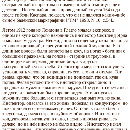
отстраненный от престола и помещенный в темницу еще в
детстве... Но генный анализ, проведенный спустя 164 года
после гибели Каспара, показал, что он не являлся каким-либо
сыном баденской маркграфини ["ТМ" 1998, N 10, с.54]...
Летом 1912 года из Лондона в Глазго мчался экспресс, в
одном из купе которого находились инспектор Скотленд-Ярда
и молодая медсестра. Неожиданно на сиденьи у окна появился
страшно кричащий, перепуганный пожилой мужчина. Его
длинные волосы были заплетены в косу, на ногах - ботинки с
большими пряжками, на голове - старинная треуголка, в
одной руке он держал длинный бич, а в другой -
надкушенный кусок хлеба. Инспектор и медсестра кинулись
успокаивать человека, спрашивать его, кто он и откуда. Тот,
рыдая, кричал, что он возница и не понимает, где он, куда
попал. Желая успокоить его, инспектор открыл окно и
предложил мужчине выглянуть наружу. Поезд в это время шел
по дуге, и локомотив был хорошо виден. Это испугало
мужчину еще больше, и он попытался выпрыгнуть из окна.
Инспектор, опасаясь за его жизнь, побежал за кондуктором, но
пока привел его, незнакомец исчез. Остались только бич и
треуголка, да медсестра в глубоком обмороке. Инспектор с
кондуктором выглянули в окно, насыпь просматривалась
далеко, но на ней никого не было видно... Инспектор начал
расследование. Этнографы уверенно определили, что шляпа и