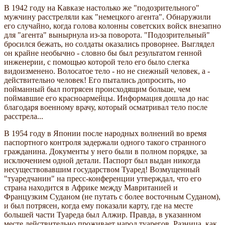
В 1942 году на Кавказе настолько же "подозрительного"
мужчину расстреляли как "немецкого агента". Обнаружили
его случайно, когда голова колонны советских войск внезапно
для "агента" вынырнула из-за поворота. "Подозрительный"
бросился бежать, но солдаты оказались проворнее. Выглядел
он крайне необычно - словно бы был результатом генной
инженерии, с помощью которой тело его было слегка
видоизменено. Волосатое тело - но не снежный человек, а -
действительно человек! Его пытались допросить, но
пойманный был потрясен происходящим больше, чем
поймавшие его красноармейцы. Информация дошла до нас
благодаря военному врачу, который осматривал тело после
расстрела...
В 1954 году в Японии после народных волнений во время
паспортного контроля задержали одного такого странного
гражданина. Документы у него были в полном порядке, за
исключением одной детали. Паспорт был выдан никогда
несуществовавшим государством Туаред! Возмущенный
"туаредчанин" на пресс-конференции утверждал, что его
страна находится в Африке между Мавританией и
Французким Суданом (не путать с более восточным Суданом),
и был потрясен, когда ему показали карту, где на месте
большей части Туареда был Алжир. Правда, в указанном
месте действительно проживает народ туарегов. Разница, как