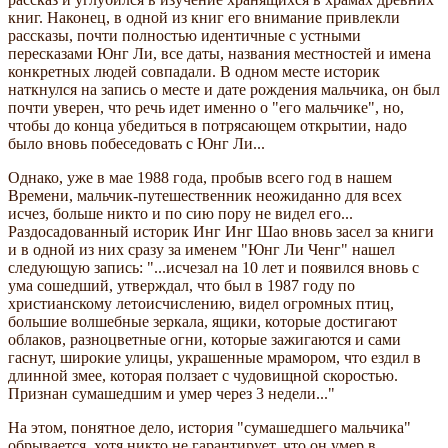
книг. Наконец, в одной из книг его внимание привлекли
рассказы, почти полностью идентичные с устными
пересказами Юнг Ли, все даты, названия местностей и имена
конкретных людей совпадали. В одном месте историк
наткнулся на запись о месте и дате рождения мальчика, он был
почти уверен, что речь идет именно о "его мальчике", но,
чтобы до конца убедиться в потрясающем открытии, надо
было вновь побеседовать с Юнг Ли...
Однако, уже в мае 1988 года, пробыв всего год в нашем
Времени, мальчик-путешественник неожиданно для всех
исчез, больше никто и по сию пору не видел его...
Раздосадованный историк Инг Инг Шао вновь засел за книги
и в одной из них сразу за именем "Юнг Ли Ченг" нашел
следующую запись: "...исчезал на 10 лет и появился вновь с
ума сошедший, утверждал, что был в 1987 году по
христианскому летоисчислению, видел огромных птиц,
большие волшебные зеркала, ящики, которые достигают
облаков, разноцветные огни, которые зажигаются и сами
гаснут, широкие улицы, украшенные мрамором, что ездил в
длинной змее, которая ползает с чудовищной скоростью.
Признан сумашедшим и умер через 3 недели..."
На этом, понятное дело, история "сумашедшего мальчика"
обрывается, хотя никто не гарантирует, что он умер в