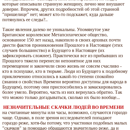
которые описывали странную женщину, лично мне внушают
доверие. Впрочем, других подробностей об этой странной
"пришелице" нет; может кто-то подскажет, куда дальше
потянулись ее следы?..
Такие явления далеко не уникальны. Упомянутое уже
Британское королевское Метапсихическое общество,
основанное 150 лет назад, накопило в своих архивах почти
двести фактов проникновения Прошлого в Настоящее (этих
случаев большинство) и Будущего в Настоящее (их
зафиксировать сложнее). Практически все из прибывших из
Прошлого тяжело перенесли непонятное для них
перемещение и закончили свою жизнь не совсем счасливо -
кто в психушке, кто в тюрьме. Люди из Будущего к подобному
приключению относились в какой-то степени спокойно
(знания о свойствах Времени вероятно доступны для народа в
Будущем), поэтому они приспособились и замаскировались
более умело. Вероятно, часть из них вернулась обратно. Так
что можно только догадываться, сколько их было вообще...
НЕЗНАЧИТЕЛЬНЫЕ СКАЧКИ ЛЮДЕЙ ВО ВРЕМЕНИ
на считанные минуты или часы, возможно, случаются гораздо
чаще. Однако, в поле зрения исследователей попадают
гораздо реже, хотя-бы потому, что участники подобных малых
"скачков" за помощью обращаются значительно реже, да и