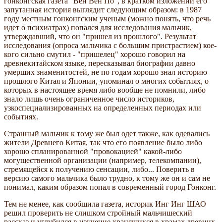
гонконгская газета "Вен Вен По", в кратком изложении его
запутанная история выглядит следующим образом: в 1987
году местным гонконгским ученым (можно понять, что речь
идет о психиатрах) попался для исследования мальчик,
утверждавший, что он "пришел из прошлого". Результат
исследования (опроса мальчика с большим пристрастием) кое-
кого сильно смутил - "пришелец" хорошо говорил на
древнекитайском языке, пересказывал биографии давно
умерших знаменитостей, не по годам хорошо знал историю
прошлого Китая и Японии, упоминал о многих событиях, о
которых в настоящее время либо вообще не помнили, либо
знало лишь очень ограниченное число историков,
узкоспециализированных на определенных периодах или
событиях.
Странный мальчик к тому же был одет также, как одевались
жители Древнего Китая, так что его появление было либо
хорошо спланированной "провокацией" какой-либо
могущественной организации (например, телекомпании),
стремящейся к получению сенсации, либо... Поверить в
версию самого мальчика было трудно, к тому же он и сам не
понимал, каким образом попал в современный город Гонконг.
Тем не менее, как сообщила газета, историк Инг Инг ШАО
решил проверить не слишком стройный мальчишеский
рассказ и углубился в изучение хранящихся в храмах древних