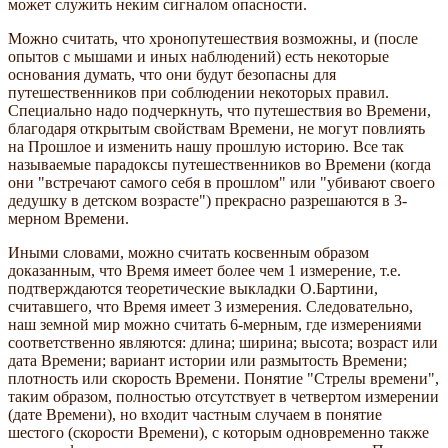
может служить неким сигналом опасности.
Можно считать, что хронопутешествия возможны, и (после
опытов с мышами и иных наблюдений) есть некоторые
основания думать, что они будут безопасны для
путешественников при соблюдении некоторых правил.
Специально надо подчеркнуть, что путешествия во Времени,
благодаря открытым свойствам Времени, не могут повлиять
на Прошлое и изменить нашу прошлую историю. Все так
называемые парадоксы путешественников во Времени (когда
они "встречают самого себя в прошлом" или "убивают своего
дедушку в детском возрасте") прекрасно разрешаются в 3-
мерном Времени.
Иными словами, можно считать косвенным образом
доказанным, что Время имеет более чем 1 измерение, т.е.
подтверждаются теоретические выкладки О.Бартини,
считавшего, что Время имеет 3 измерения. Следовательно,
наш земной мир можно считать 6-мерным, где измерениями
соответственно являются: длина; ширина; высота; возраст или
дата Времени; вариант истории или размытость Времени;
плотность или скорость Времени. Понятие "Стрелы времени",
таким образом, полностью отсутствует в четвертом измерении
(дате Времени), но входит частным случаем в понятие
шестого (скорости Времени), с которым одновременно также