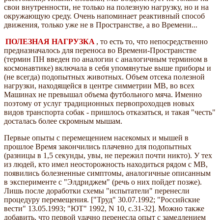
свои внутренности, не только на полезную нагрузку, но и на
окружающую среду. Очень напоминает реактивный способ
движения, только уже не в Пространстве, а во Времени...
ПОЛЕЗНАЯ НАГРУЗКА
, то есть то, что непосредственно
предназначалось для переноса во Времени-Пространстве
(термин ПН введен по аналогии с аналогичным термином в
космонавтике) включала в себя упомянутые выше приборы и
(не всегда) подопытных животных. Объем отсека полезной
нагрузки, находящейся в центре симметрии МВ, во всех
Машинах не превышал объема футбольного мяча. Именно
поэтому от услуг традиционных первопроходцев новых
видов транспорта собак - пришлось отказаться, и такая "честь"
досталась более скромным мышам.
Первые опыты с перемещением насекомых и мышей в
прошлое Время закончились плачевно для подопытных
(разницы в 1,5 секунды, увы, не пережил почти никто). У тех
из людей, кто имел неосторожность находиться рядом с МВ,
появились болезненные симптомы, аналогичные описанным
в эксперименте с "Элдриджем" (речь о них пойдет позже).
Лишь после доработки схемы "испытатели" перенесли
процедуру перемещения. ["Труд" 30.07.1992; "Российские
вести" 13.05.1993; "ЮТ" 1992, N 10, с.31-32]. Можно также
добавить, что первой удачно перенесла опыт с замедлением