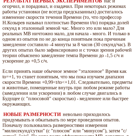
РЕЗУЛЬТАТ ПЕРВЫХ ЭКСПЕРИМЕНТОВ
нас и
огорчил, и порадовал, и озадачил. При некоторых режимах
работы установки (не всегда предсказанных) достигалось
изменение скорости течения Времени (то, что профессор
Н.Козырев называл плотностью Времени t/tо) порядка долей
секунд в эталонный земной час. Много это или мало? Для
реальных МВ ничтожно мало, для начала - много. И только в
одном из опытов по не до конца понятным пока причинам
замедление составило -4 минуты за 8 часов (30 секунд/час). В
других опытах было зафиксировано и с точки зрения рабочей
теории объяснено замедление темпа Времени до -1,5 с/ч и
ускорение до +0,5 с/ч.
Если принять наше обычное земное "эталонное" Время как
tо=+1, то станет понятным, что мы пока изучаем диапазон
скорости Времени +0,99<t/tо<+1,01. Следовательно, предметы
и животные, помещенные внутрь при любом режиме работы
(замедлении или ускорении) в любом случае двигались в
Будущее (с "плюсовой" скоростью) - медленнее или быстрее
окружающих.
НОВЫЕ РАЗМЕРНОСТИ
невольно приходилось
придумывать и обкатывать по мере проведения опытов.
Поначалу пользовались размерностями измерения
"милисекунд/сутки" (с "плюсом" или "минусом"), затем "с/