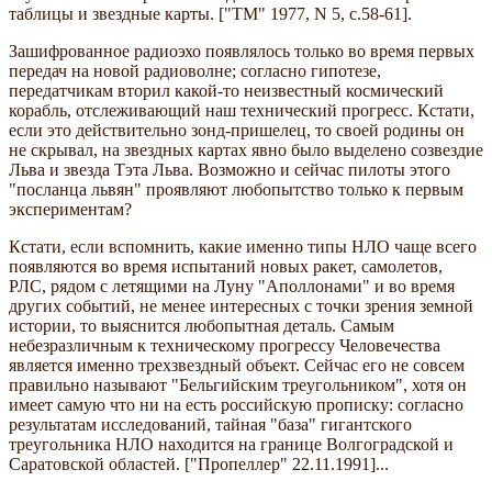
таблицы и звездные карты. ["ТМ" 1977, N 5, c.58-61].
Зашифрованное радиоэхо появлялось только во время первых
передач на новой радиоволне; согласно гипотезе,
передатчикам вторил какой-то неизвестный космический
корабль, отслеживающий наш технический прогресс. Кстати,
если это действительно зонд-пришелец, то своей родины он
не скрывал, на звездных картах явно было выделено созвездие
Льва и звезда Тэта Льва. Возможно и сейчас пилоты этого
"посланца львян" проявляют любопытство только к первым
экспериментам?
Кстати, если вспомнить, какие именно типы НЛО чаще всего
появляются во время испытаний новых ракет, самолетов,
РЛС, рядом с летящими на Луну "Аполлонами" и во время
других событий, не менее интересных с точки зрения земной
истории, то выяснится любопытная деталь. Самым
небезразличным к техническому прогрессу Человечества
является именно трехзвездный объект. Сейчас его не совсем
правильно называют "Бельгийским треугольником", хотя он
имеет самую что ни на есть российскую прописку: согласно
результатам исследований, тайная "база" гигантского
треугольника НЛО находится на границе Волгоградской и
Саратовской областей. ["Пропеллер" 22.11.1991]...