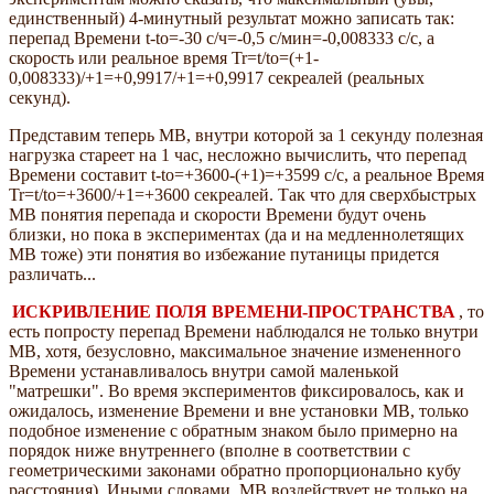
единственный) 4-минутный результат можно записать так:
перепад Времени t-tо=-30 с/ч=-0,5 с/мин=-0,008333 с/с, а
скорость или реальное время Tr=t/tо=(+1-
0,008333)/+1=+0,9917/+1=+0,9917 секреалей (реальных
секунд).
Представим теперь МВ, внутри которой за 1 секунду полезная
нагрузка стареет на 1 час, несложно вычислить, что перепад
Времени составит t-tо=+3600-(+1)=+3599 с/с, а реальное Время
Tr=t/tо=+3600/+1=+3600 секреалей. Так что для сверхбыстрых
МВ понятия перепада и скорости Времени будут очень
близки, но пока в экспериментах (да и на медленнолетящих
МВ тоже) эти понятия во избежание путаницы придется
различать...
ИСКРИВЛЕНИЕ ПОЛЯ ВРЕМЕНИ-ПРОСТРАНСТВА
, то
есть попросту перепад Времени наблюдался не только внутри
МВ, хотя, безусловно, максимальное значение измененного
Времени устанавливалось внутри самой маленькой
"матрешки". Во время экспериментов фиксировалось, как и
ожидалось, изменение Времени и вне установки МВ, только
подобное изменение с обратным знаком было примерно на
порядок ниже внутреннего (вполне в соответствии с
геометрическими законами обратно пропорционально кубу
расстояния). Иными словами, МВ воздействует не только на