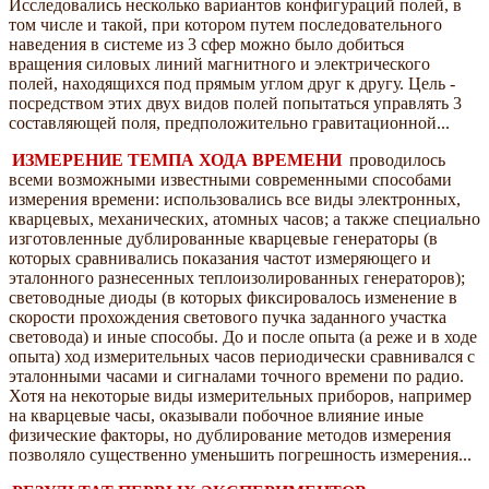
Исследовались несколько вариантов конфигураций полей, в
том числе и такой, при котором путем последовательного
наведения в системе из 3 сфер можно было добиться
вращения силовых линий магнитного и электрического
полей, находящихся под прямым углом друг к другу. Цель -
посредством этих двух видов полей попытаться управлять 3
составляющей поля, предположительно гравитационной...
ИЗМЕРЕНИЕ ТЕМПА ХОДА ВРЕМЕНИ
проводилось
всеми возможными известными современными способами
измерения времени: использовались все виды электронных,
кварцевых, механических, атомных часов; а также специально
изготовленные дублированные кварцевые генераторы (в
которых сравнивались показания частот измеряющего и
эталонного разнесенных теплоизолированных генераторов);
световодные диоды (в которых фиксировалось изменение в
скорости прохождения светового пучка заданного участка
световода) и иные способы. До и после опыта (а реже и в ходе
опыта) ход измерительных часов периодически сравнивался с
эталонными часами и сигналами точного времени по радио.
Хотя на некоторые виды измерительных приборов, например
на кварцевые часы, оказывали побочное влияние иные
физические факторы, но дублирование методов измерения
позволяло существенно уменьшить погрешность измерения...