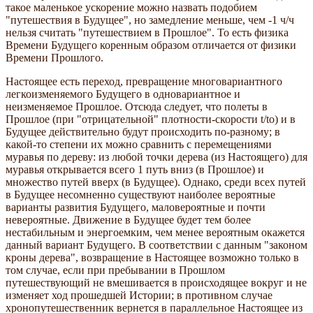
такое маленькое ускорение можно назвать подобием
"путешествия в Будущее", но замедление меньше, чем -1 ч/ч
нельзя считать "путешествием в Прошлое". То есть физика
Времени Будущего коренным образом отличается от физики
Времени Прошлого.
Настоящее есть переход, превращение многовариантного
легкоизменяемого Будущего в одновариантное и
неизменяемое Прошлое. Отсюда следует, что полеты в
Прошлое (при "отрицательной" плотности-скорости t/tо) и в
Будущее действительно будут происходить по-разному; в
какой-то степени их можно сравнить с перемещениями
муравья по дереву: из любой точки дерева (из Настоящего) для
муравья открывается всего 1 путь вниз (в Прошлое) и
множество путей вверх (в Будущее). Однако, среди всех путей
в Будущее несомненно существуют наиболее вероятные
варианты развития Будущего, маловероятные и почти
невероятные. Движение в Будущее будет тем более
нестабильным и энергоемким, чем менее вероятным окажется
данный вариант Будущего. В соответствии с данным "законом
кроны дерева", возвращение в Настоящее возможно только в
том случае, если при пребывании в Прошлом
путешествующий не вмешивается в происходящее вокруг и не
изменяет ход прошедшей Истории; в противном случае
хронопутешественник вернется в параллельное Настоящее из