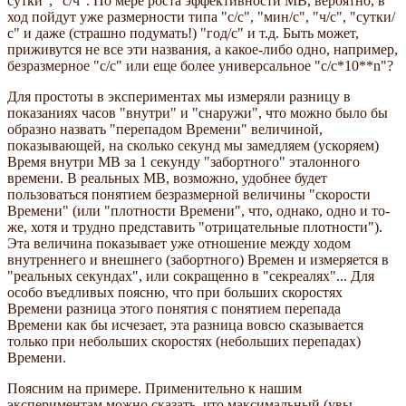
сутки", "с/ч". По мере роста эффективности МВ, вероятно, в
ход пойдут уже размерности типа "с/с", "мин/с", "ч/с", "сутки/
с" и даже (страшно подумать!) "год/с" и т.д. Быть может,
приживутся не все эти названия, а какое-либо одно, например,
безразмерное "с/с" или еще более универсальное "с/с*10**n"?
Для простоты в экспериментах мы измеряли разницу в
показаниях часов "внутри" и "снаружи", что можно было бы
образно назвать "перепадом Времени" величиной,
показывающей, на сколько секунд мы замедляем (ускоряем)
Время внутри МВ за 1 секунду "забортного" эталонного
времени. В реальных МВ, возможно, удобнее будет
пользоваться понятием безразмерной величины "скорости
Времени" (или "плотности Времени", что, однако, одно и то-
же, хотя и трудно представить "отрицательные плотности").
Эта величина показывает уже отношение между ходом
внутреннего и внешнего (забортного) Времен и измеряется в
"реальных секундах", или сокращенно в "секреалях"... Для
особо въедливых поясню, что при больших скоростях
Времени разница этого понятия с понятием перепада
Времени как бы исчезает, эта разница вовсю сказывается
только при небольших скоростях (небольших перепадах)
Времени.
Поясним на примере. Применительно к нашим
экспериментам можно сказать, что максимальный (увы,