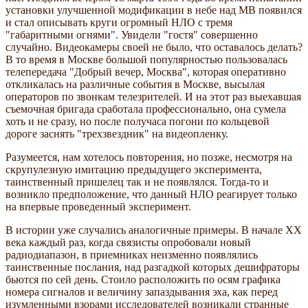
установки улучшенной модификации в небе над МВ появился
и стал описывать круги огромный НЛО с тремя
"габаритными огнями". Увидели "гостя" совершенно
случайно. Видеокамеры своей не было, что оставалось делать?
В то время в Москве большой популярностью пользовалась
телепередача "Добрый вечер, Москва", которая оперативно
откликалась на различные события в Москве, высылая
операторов по звонкам телезрителей. И на этот раз выехавшая
съемочная бригада сработала профессионально, она сумела
хоть и не сразу, но после получаса погони по кольцевой
дороге заснять "трехзвездник" на видеопленку.
Разумеется, нам хотелось повторения, но позже, несмотря на
скрупулезную имитацию предыдущего эксперимента,
таинственный пришелец так и не появлялся. Тогда-то и
возникло предположение, что данный НЛО реагирует только
на впервые проведенный эксперимент.
В истории уже случались аналогичные примеры. В начале ХХ
века каждый раз, когда связисты опробовали новый
радиодиапазон, в приемниках неизменно появлялись
таинственные послания, над разгадкой которых дешифраторы
бьются по сей день. Стоило расположить по осям графика
номера сигналов и величину запаздывания эха, как перед
изумленными взорами исследователей возникали странные