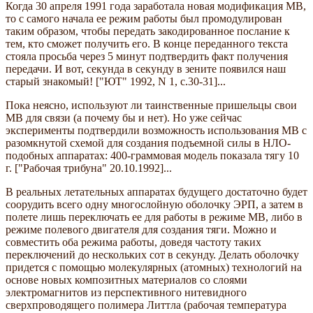
Когда 30 апреля 1991 года заработала новая модификация МВ,
то с самого начала ее режим работы был промодулирован
таким образом, чтобы передать закодированное послание к
тем, кто сможет получить его. В конце переданного текста
стояла просьба через 5 минут подтвердить факт получения
передачи. И вот, секунда в секунду в зените появился наш
старый знакомый! ["ЮТ" 1992, N 1, с.30-31]...
Пока неясно, используют ли таинственные пришельцы свои
МВ для связи (а почему бы и нет). Но уже сейчас
эксперименты подтвердили возможность использования МВ с
разомкнутой схемой для создания подъемной силы в НЛО-
подобных аппаратах: 400-граммовая модель показала тягу 10
г. ["Рабочая трибуна" 20.10.1992]...
В реальных летательных аппаратах будущего достаточно будет
соорудить всего одну многослойную оболочку ЭРП, а затем в
полете лишь переключать ее для работы в режиме МВ, либо в
режиме полевого двигателя для создания тяги. Можно и
совместить оба режима работы, доведя частоту таких
переключений до нескольких сот в секунду. Делать оболочку
придется с помощью молекулярных (атомных) технологий на
основе новых композитных материалов со слоями
электромагнитов из перспективного нитевидного
сверхпроводящего полимера Литтла (рабочая температура