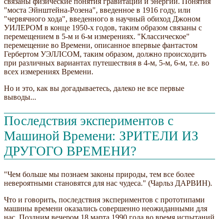
связаны физические понятия гравитации и энергии. Понятия
"моста Эйнштейна-Розена", введенное в 1916 году, или
"червячного хода", введенного в научный обиход Джоном
УИЛЕРОМ в конце 1950-х годов, таким образом связаны с
перемещением в 5-м и 6-м измерениях. "Классическое"
перемещение во Времени, описанное впервые фантастом
Гербертом УЭЛЛСОМ, таким образом, должно происходить
при различных вариантах путешествия в 4-м, 5-м, 6-м, т.е. во
всех измерениях Времени.
Но и это, как вы догадываетесь, далеко не все первые
выводы...
Последствия экспериментов с
Машиной Времени: ЗРИТЕЛИ ИЗ
ДРУГОГО ВРЕМЕНИ?
"Чем больше мы познаем законы природы, тем все более
невероятными становятся для нас чудеса." (Чарльз ДАРВИН).
Что и говорить, последствия экспериментов с прототипами
машины времени оказались совершенно неожиданными для
нас. Поздним вечером 18 марта 1990 года во время испытаний