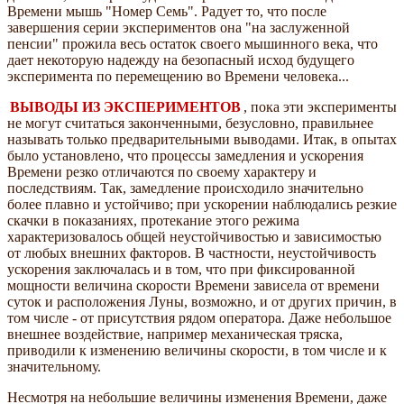
Времени мышь "Номер Семь". Радует то, что после
завершения серии экспериментов она "на заслуженной
пенсии" прожила весь остаток своего мышинного века, что
дает некоторую надежду на безопасный исход будущего
эксперимента по перемещению во Времени человека...
ВЫВОДЫ ИЗ ЭКСПЕРИМЕНТОВ
, пока эти эксперименты
не могут считаться законченными, безусловно, правильнее
называть только предварительными выводами. Итак, в опытах
было установлено, что процессы замедления и ускорения
Времени резко отличаются по своему характеру и
последствиям. Так, замедление происходило значительно
более плавно и устойчиво; при ускорении наблюдались резкие
скачки в показаниях, протекание этого режима
характеризовалось общей неустойчивостью и зависимостью
от любых внешних факторов. В частности, неустойчивость
ускорения заключалась и в том, что при фиксированной
мощности величина скорости Времени зависела от времени
суток и расположения Луны, возможно, и от других причин, в
том числе - от присутствия рядом оператора. Даже небольшое
внешнее воздействие, например механическая тряска,
приводили к изменению величины скорости, в том числе и к
значительному.
Несмотря на небольшие величины изменения Времени, даже