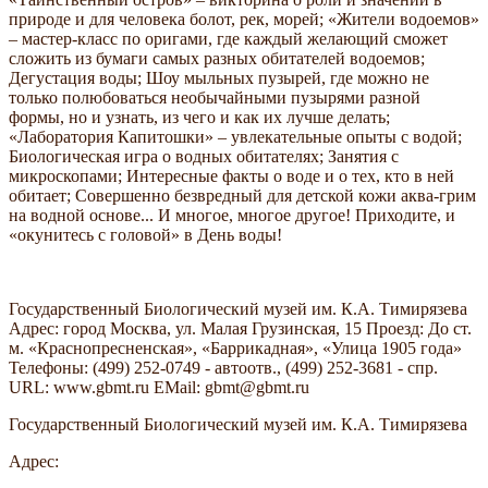
природе и для человека болот, рек, морей; «Жители водоемов»
– мастер-класс по оригами, где каждый желающий сможет
сложить из бумаги самых разных обитателей водоемов;
Дегустация воды; Шоу мыльных пузырей, где можно не
только полюбоваться необычайными пузырями разной
формы, но и узнать, из чего и как их лучше делать;
«Лаборатория Капитошки» – увлекательные опыты с водой;
Биологическая игра о водных обитателях; Занятия с
микроскопами; Интересные факты о воде и о тех, кто в ней
обитает; Совершенно безвредный для детской кожи аква-грим
на водной основе... И многое, многое другое! Приходите, и
«окунитесь с головой» в День воды!
Государственный Биологический музей им. К.А. Тимирязева
Адрес: город Москва, ул. Малая Грузинская, 15 Проезд: До ст.
м. «Краснопресненская», «Баррикадная», «Улица 1905 года»
Телефоны: (499) 252-0749 - автоотв., (499) 252-3681 - спр.
URL: www.gbmt.ru EMail: gbmt@gbmt.ru
Государственный Биологический музей им. К.А. Тимирязева
Адрес: