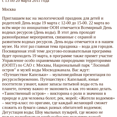
c 13 по 20 марта 2011 года
Москва
Приглашаем вас на экологический праздник для детей и
родителей День воды 19 марта с 12-00 до 15-00. 22 марта во
всём мире по инициативе ООН отмечается Всемирный День
водных ресурсов (День воды). В этот день проходят
разнообразные мероприятия, связанные с охраной и
развитием водных ресурсов. День воды отмечается и в нашем
музее. На этот раз главная тема праздника – вода для городов.
Посвященная этой теме досугово-познавательная программа
будет проходить 19 марта, в программе также примет участие
Управление особо охраняемыми природными территориями
(ООПТ) по САО г. Москвы, Национальный парк "Лосиный
остров" и музей воды Мосводоканала. Вас ждут:
«Путешествие Капельки» – мультимедийная презентация по
ресурсосбережению. Путешествуя с Капелькой, юные
посетители узнают, какие запасы питьевой воды есть на
планете, почему важно ее экономить и как это можно делать.
«Таинственный остров» – викторина о роли и значении в
природе и для человека болот, рек, морей; «Жители водоемов»
– мастер-класс по оригами, где каждый желающий сможет
сложить из бумаги самых разных обитателей водоемов;
Дегустация воды; Шоу мыльных пузырей, где можно не
только полюбоваться необычайными пузырями разной