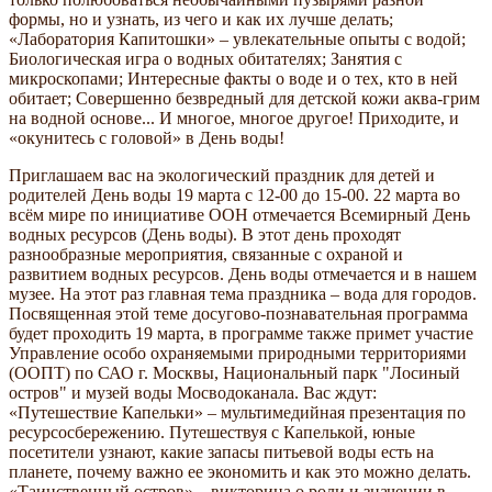
формы, но и узнать, из чего и как их лучше делать;
«Лаборатория Капитошки» – увлекательные опыты с водой;
Биологическая игра о водных обитателях; Занятия с
микроскопами; Интересные факты о воде и о тех, кто в ней
обитает; Совершенно безвредный для детской кожи аква-грим
на водной основе... И многое, многое другое! Приходите, и
«окунитесь с головой» в День воды!
Приглашаем вас на экологический праздник для детей и
родителей День воды 19 марта с 12-00 до 15-00. 22 марта во
всём мире по инициативе ООН отмечается Всемирный День
водных ресурсов (День воды). В этот день проходят
разнообразные мероприятия, связанные с охраной и
развитием водных ресурсов. День воды отмечается и в нашем
музее. На этот раз главная тема праздника – вода для городов.
Посвященная этой теме досугово-познавательная программа
будет проходить 19 марта, в программе также примет участие
Управление особо охраняемыми природными территориями
(ООПТ) по САО г. Москвы, Национальный парк "Лосиный
остров" и музей воды Мосводоканала. Вас ждут:
«Путешествие Капельки» – мультимедийная презентация по
ресурсосбережению. Путешествуя с Капелькой, юные
посетители узнают, какие запасы питьевой воды есть на
планете, почему важно ее экономить и как это можно делать.
«Таинственный остров» – викторина о роли и значении в