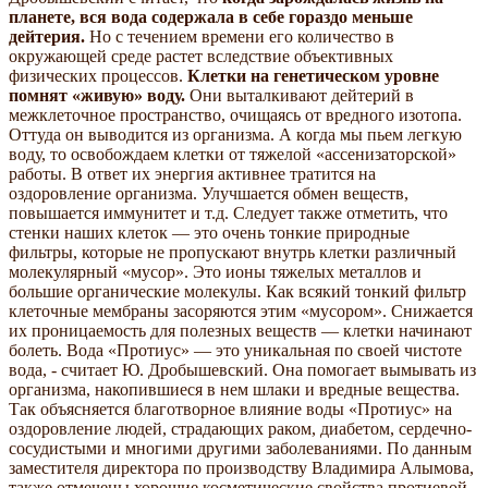
планете, вся вода содержала в себе гораздо меньше
дейтерия.
Но с течением времени его количество в
окружающей среде растет вследствие объективных
физических процессов.
Клетки на генетическом уровне
помнят «живую» воду.
Они выталкивают дейтерий в
межклеточное пространство, очищаясь от вредного изотопа.
Оттуда он выводится из организма. А когда мы пьем легкую
воду, то освобождаем клетки от тяжелой «ассенизаторской»
работы. В ответ их энергия активнее тратится на
оздоровление организма. Улучшается обмен веществ,
повышается иммунитет и т.д. Следует также отметить, что
стенки наших клеток — это очень тонкие природные
фильтры, которые не пропускают внутрь клетки различный
молекулярный «мусор». Это ионы тяжелых металлов и
большие органические молекулы. Как всякий тонкий фильтр
клеточные мембраны засоряются этим «мусором». Снижается
их проницаемость для полезных веществ — клетки начинают
болеть. Вода «Протиус» — это уникальная по своей чистоте
вода, - считает Ю. Дробышевский. Она помогает вымывать из
организма, накопившиеся в нем шлаки и вредные вещества.
Так объясняется благотворное влияние воды «Протиус» на
оздоровление людей, страдающих раком, диабетом, сердечно-
сосудистыми и многими другими заболеваниями. По данным
заместителя директора по производству Владимира Алымова,
также отмечены хорошие косметические свойства протиевой