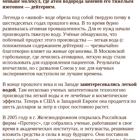
меньше молекул, где атом водорода заменен его тяжелым
изотопом — дейтерием
.
Легенда о «живой» воде обрела под собой твердую почву в
шестидесятых годах прошлого века. В то время бурно
развивалась атомная промышленность. Для ее нужд начали
производить тяжелую воду. Учёные обнаружили, что
побочный продукт этого производства — легкая вода (с
пониженным содержанием дейтерия) — чрезвычайно
благотворно влияет на живые организмы. В Московской
горбольнице, где лечились атомщики, легкую воду стали
использовать для оздоровления пациентов. Результаты
впечатляли, но с развалом Союза у нас для научных
экспериментов наступили не лучшие времена.
В конце прошлого века и на Западе
заинтересовались легкой
водой
. Там несколько ученых запатентовали технологию
производства легкой воды и ее лечебные и косметические
эффекты. Теперь в США и Западной Европе она продается по
шесть долларов за литр и спрос постоянно растет.
В 2005 году в г. Железнодорожном открылась Российская
фирма «Протиус», где собрались ученые, работавшие в свое
время в академических институтах, и энтузиасты, решившие
вложить средства и силы в воду будущего. Они поставили
перед собой цель — создать производство легкой воды, более