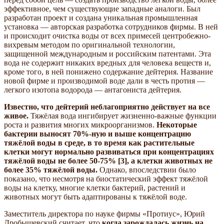
эффективное, чем существующие западные аналоги. Был
разработан проект и создана уникальная промышленная
установка — авторская разработка сотрудников фирмы. В ней
и происходит очистка воды от всех примесей центробежно-
вихревым методом по оригинальной технологии,
защищенной международным и российским патентами. Эта
вода не содержит никаких вредных для человека веществ и,
кроме того, в ней понижено содержание дейтерия. Название
новой фирме и производимой воде дали в честь протия —
легкого изотопа водорода — антагониста дейтерия.
Известно, что дейтерий неблагоприятно действует на все
живое.
Тяжёлая вода ингибирует жизненно-важные функции
роста и развития многих микроорганизмов.
Некоторые
бактерии выносят 70%-ную и выше концентрацию
тяжёлой воды в среде, в то время как растительные
клетки могут нормально развиваться при концентрациях
тяжёлой воды не более 50-75% [3], а клетки животных не
более 35% тяжёлой воды.
Однако, впоследствии было
показано, что несмотря на биостатический эффект тяжёлой
воды на клетку, многие клетки бактерий, растений и
животных могут быть адаптированы к тяжёлой воде.
Заместитель директора по науке фирмы «Протиус», Юрий
Дробышевский считает, что
когда зарождалась жизнь на