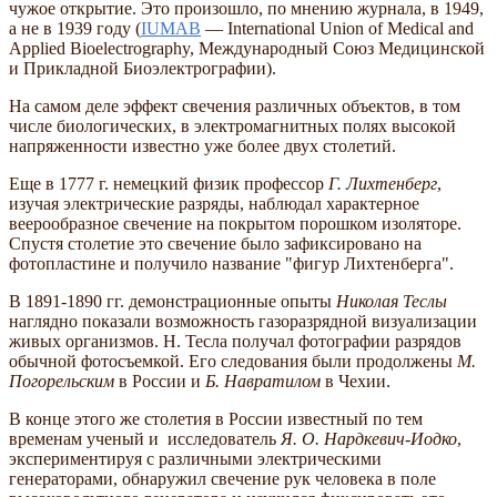
чужое открытие. Это произошло, по мнению журнала, в 1949,
а не в 1939 году (
IUMAB
— International Union of Medical and
Applied Bioelectrography, Международный Союз Медицинской
и Прикладной Биоэлектрографии).
На самом деле эффект свечения различных объектов, в том
числе биологических, в электромагнитных полях высокой
напряженности известно уже более двух столетий.
Еще в 1777 г. немецкий физик профессор
Г. Лихтенберг
,
изучая электрические разряды, наблюдал характерное
веерообразное свечение на покрытом порошком изоляторе.
Спустя столетие это свечение было зафиксировано на
фотопластине и получило название "фигур Лихтенберга".
В 1891-1890 гг. демонстрационные опыты
Николая Теслы
наглядно показали возможность газоразрядной визуализации
живых организмов. Н. Тесла получал фотографии разрядов
обычной фотосъемкой. Его следования были продолжены
М.
Погорельским
в России и
Б. Навратилом
в Чехии.
В конце этого же столетия в России известный по тем
временам ученый и исследователь
Я. О. Нардкевич-Иодко
,
экспериментируя с различными электрическими
генераторами, обнаружил свечение рук человека в поле