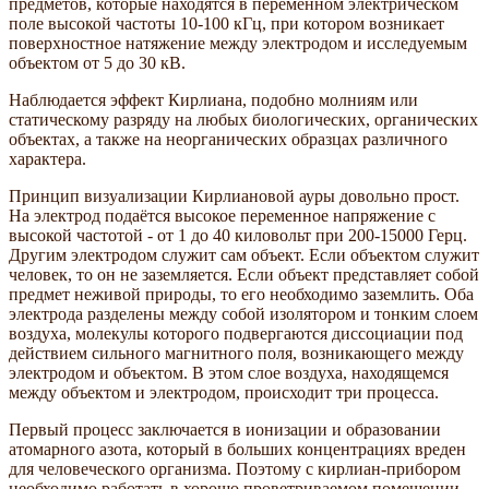
предметов, которые находятся в переменном электрическом
поле высокой частоты 10-100 кГц, при котором возникает
поверхностное натяжение между электродом и исследуемым
объектом от 5 до 30 кВ.
Наблюдается эффект Кирлиана, подобно молниям или
статическому разряду на любых биологических, органических
объектах, а также на неорганических образцах различного
характера.
Принцип визуализации Кирлиановой ауры довольно прост.
На электрод подаётся высокое переменное напряжение с
высокой частотой - от 1 до 40 киловольт при 200-15000 Герц.
Другим электродом служит сам объект. Если объектом служит
человек, то он не заземляется. Если объект представляет собой
предмет неживой природы, то его необходимо заземлить. Оба
электрода разделены между собой изолятором и тонким слоем
воздуха, молекулы которого подвергаются диссоциации под
действием сильного магнитного поля, возникающего между
электродом и объектом. В этом слое воздуха, находящемся
между объектом и электродом, происходит три процесса.
Первый процесс заключается в ионизации и образовании
атомарного азота, который в больших концентрациях вреден
для человеческого организма. Поэтому с кирлиан-прибором
необходимо работать в хорошо проветриваемом помещении.