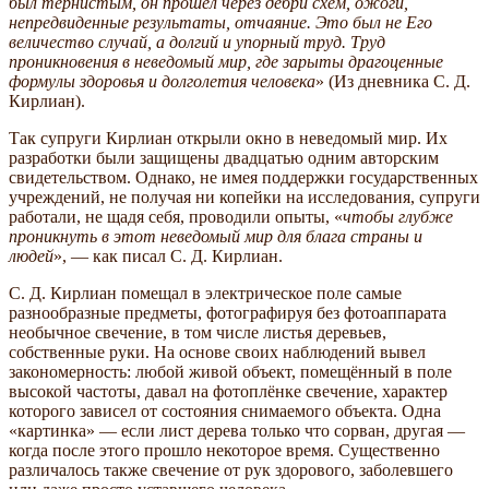
был тернистым, он прошёл через дебри схем, ожоги,
непредвиденные результаты, отчаяние. Это был не Его
величество случай, а долгий и упорный труд. Труд
проникновения в неведомый мир, где зарыты драгоценные
формулы здоровья и долголетия человека
» (Из дневника С. Д.
Кирлиан).
Так супруги Кирлиан открыли окно в неведомый мир. Их
разработки были защищены двадцатью одним авторским
свидетельством. Однако, не имея поддержки государственных
учреждений, не получая ни копейки на исследования, супруги
работали, не щадя себя, проводили опыты, «
чтобы глубже
проникнуть в этот неведомый мир для блага страны и
людей
», — как писал С. Д. Кирлиан.
С. Д. Кирлиан помещал в электрическое поле самые
разнообразные предметы, фотографируя без фотоаппарата
необычное свечение, в том числе листья деревьев,
собственные руки. На основе своих наблюдений вывел
закономерность: любой живой объект, помещённый в поле
высокой частоты, давал на фотоплёнке свечение, характер
которого зависел от состояния снимаемого объекта. Одна
«картинка» — если лист дерева только что сорван, другая —
когда после этого прошло некоторое время. Существенно
различалось также свечение от рук здорового, заболевшего