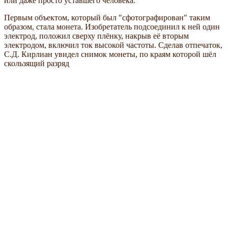
или даже просто уставшего человека.
Первым объектом, который был "сфотографирован" таким
образом, стала монета. Изобретатель подсоединил к ней один
электрод, положил сверху плёнку, накрыв её вторым
электродом, включил ток высокой частоты. Сделав отпечаток,
С.Д. Кирлиан увидел снимок монеты, по краям которой шёл
скользящий разряд