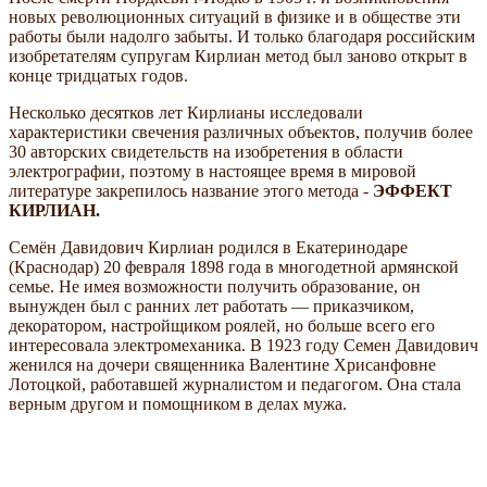
новых революционных ситуаций в физике и в обществе эти
работы были надолго забыты. И только благодаря российским
изобретателям супругам Кирлиан метод был заново открыт в
конце тридцатых годов.
Несколько десятков лет Кирлианы исследовали
характеристики свечения различных объектов, получив более
30 авторских свидетельств на изобретения в области
электрографии, поэтому в настоящее время в мировой
литературе закрепилось название этого метода -
ЭФФЕКТ
КИРЛИАН.
Семён Давидович Кирлиан родился в Екатеринодаре
(Краснодар) 20 февраля 1898 года в многодетной армянской
семье. Не имея возможности получить образование, он
вынужден был с ранних лет работать — приказчиком,
декоратором, настройщиком роялей, но больше всего его
интересовала электромеханика. В 1923 году Семен Давидович
женился на дочери священника Валентине Хрисанфовне
Лотоцкой, работавшей журналистом и педагогом. Она стала
верным другом и помощником в делах мужа.