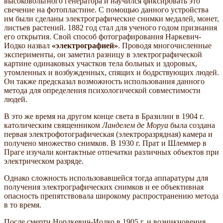
высоковольтного генератора и научился фиксировать это
свечение на фотопластине. С помощью данного устройства
им были сделаны электрографические снимки медалей, монет,
листьев растений. 1882 год стал для ученого годом признания
его открытия. Свой способ фотографирования Наркевич-
Иодко назвал
«электрографией»
. Проводя многочисленные
эксперименты, он заметил разницу в электрографической
картине одинаковых участков тела больных и здоровых,
утомленных и возбужденных, спящих и бодрствующих людей.
Он также предсказал возможность использования данного
метода для определения психологической совместимости
людей.
В это же время на другом конце света в Бразилии в 1904 г.
католическим священником
Ланделем де Моруа
была создана
первая электрофотографическая (электроразрядная) камера и
получено множество снимков. В 1930 г. Прат и Шлеммер в
Праге изучали контактные отпечатки различных объектов при
электрическом разряде.
Однако сложность использовавшейся тогда аппаратуры для
получения электрографических снимков и ее объективная
опасность препятствовала широкому распространению метода
в то время.
После смерти Нордкевич-Иодко в 1905 г. и возникновения