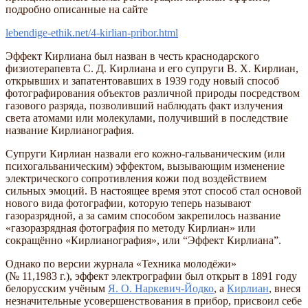
подробно описанные на сайте
lebendige-ethik.net/4-kirlian-pribor.html
Эффект Кирлиана был назван в честь краснодарского
физиотерапевта С. Д. Кирлиана и его супруги В. Х. Кирлиан,
открывших и запатентовавших в 1939 году новый способ
фотографирования объектов различной природы посредством
газового разряда, позволивший наблюдать факт излучения
света атомами или молекулами, получивший в последствие
название Кирлианография.
Супруги Кирлиан назвали его кожно-гальваническим (или
психогальваническим) эффектом, вызывающим изменение
электрического сопротивления кожи под воздействием
сильных эмоций. В настоящее время этот способ стал основой
нового вида фотографии, которую теперь называют
газоразрядной, а за самим способом закрепилось название
«газоразрядная фотография по методу Кирлиан» или
сокращённо «Кирлианография», или “Эффект Кирлиана”.
Однако по версии журнала «Техника молодёжи»
(№ 11,1983 г.), эффект электрографии был открыт в 1891 году
белорусским учёным
Я. О. Наркевич-Йодко
, а
Кирлиан
, внеся
незначительные усовершенствования в прибор, присвоил себе