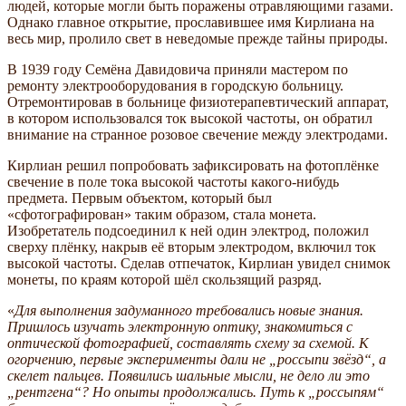
людей, которые могли быть поражены отравляющими газами.
Однако главное открытие, прославившее имя Кирлиана на
весь мир, пролило свет в неведомые прежде тайны природы.
В 1939 году Семёна Давидовича приняли мастером по
ремонту электрооборудования в городскую больницу.
Отремонтировав в больнице физиотерапевтический аппарат,
в котором использовался ток высокой частоты, он обратил
внимание на странное розовое свечение между электродами.
Кирлиан решил попробовать зафиксировать на фотоплёнке
свечение в поле тока высокой частоты какого-нибудь
предмета. Первым объектом, который был
«сфотографирован» таким образом, стала монета.
Изобретатель подсоединил к ней один электрод, положил
сверху плёнку, накрыв её вторым электродом, включил ток
высокой частоты. Сделав отпечаток, Кирлиан увидел снимок
монеты, по краям которой шёл скользящий разряд.
«
Для выполнения задуманного требовались новые знания.
Пришлось изучать электронную оптику, знакомиться с
оптической фотографией, составлять схему за схемой. К
огорчению, первые эксперименты дали не „россыпи звёзд“, а
скелет пальцев. Появились шальные мысли, не дело ли это
„рентгена“? Но опыты продолжались. Путь к „россыпям“