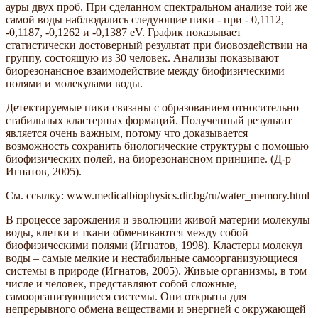
ауры двух проб. При сделанном спектральном анализе той же
самой воды наблюдались следующие пики - при - 0,1112,
-0,1187, -0,1262 и -0,1387 еV. График показывает
статистически достоверный результат при биовоздействии на
группу, состоящую из 30 человек. Анализы показывают
биорезонансное взаимодействие между биофизическими
полями и молекулами воды.
Детектируемые пики связаны с образованием относительно
стабильных кластерных формаций. Полученный результат
является очень важным, потому что доказывается
возможность сохранить биологические структуры с помощью
биофизических полей, на биорезонансном принципе. (Д-р
Игнатов, 2005).
См. ссылку: www.medicalbiophysics.dir.bg/ru/water_memory.html
В процессе зарождения и эволюции живой материи молекулы
воды, клетки и ткани обмениваются между собой
биофизическими полями (Игнатов, 1998). Кластеры молекул
воды – самые мелкие и нестабильные самоорганизующиеся
системы в природе (Игнатов, 2005). Живые организмы, в том
числе и человек, представляют собой сложные,
самоорганизующиеся системы. Они открыты для
непрерывного обмена веществами и энергией с окружающей