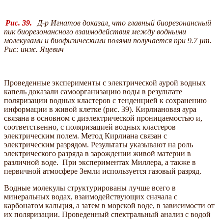
Рис. 39.
Д-р Игнатов доказал, что главный биорезонансный
пик биорезонансного взаимодействия между водными
молекулами и биофизическими полями получается при 9.7 µm.
Рис: инж. Яцевич
Проведенные эксперименты с электрической аурой водных
капель доказали самоорганизацию воды в результате
поляризации водных кластеров с тенденцией к сохранению
информации в живой клетке (рис. 39). Кирлиановая аура
связана в основном с диэлектрической проницаемостью и,
соответственно, с поляризацией водных кластеров
электрическим полем. Метод Кирлиана связан с
электрическим разрядом. Результаты указывают на роль
электрического разряда в зарождении живой материи в
различной воде. При экспериментах Миллера, а также в
первичной атмосфере Земли используется газовый разряд.
Водные молекулы структурированы лучше всего в
минеральных водах, взаимодействующих сначала с
карбонатом кальция, а затем в морской воде, в зависимости от
их поляризации. Проведенный спектральный анализ с водой