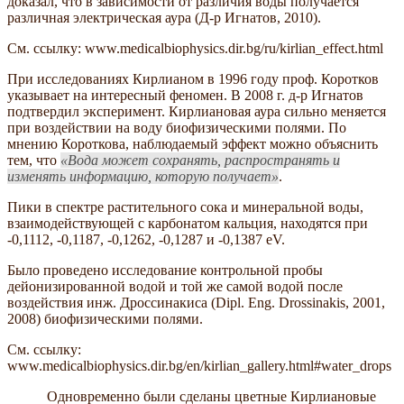
доказал, что в зависимости от различия воды получается
различная электрическая аура (Д-р Игнатов, 2010).
См. ссылку: www.medicalbiophysics.dir.bg/ru/kirlian_effect.html
При исследованиях Кирлианом в 1996 году проф. Коротков
указывает на интересный феномен. В 2008 г. д-р Игнатов
подтвердил эксперимент. Кирлиановая аура сильно меняется
при воздействии на воду биофизическими полями. По
мнению Короткова, наблюдаемый эффект можно объяснить
тем, что
Вода может сохранять, распространять и
изменять информацию, которую получает
.
Пики в спектре растительного сока и минеральной воды,
взаимодействующей с карбонатом кальция, находятся при
-0,1112, -0,1187, -0,1262, -0,1287 и -0,1387 еV.
Было проведено исследование контрольной пробы
дейонизированной водой и той же самой водой после
воздействия инж. Дроссинакиса (Dipl. Eng. Drossinakis, 2001,
2008) биофизическими полями.
См. ссылку:
www.medicalbiophysics.dir.bg/en/kirlian_gallery.html#water_drops
Одновременно были сделаны цветные Кирлиановые