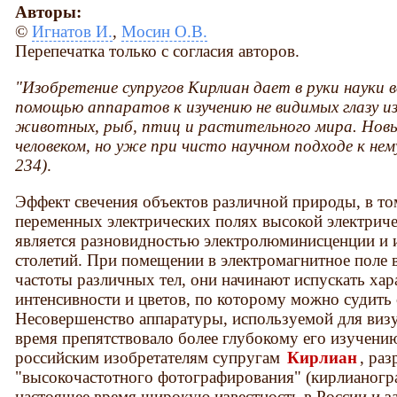
Авторы:
©
Игнатов И.
,
Мосин О.В.
Перепечатка только с согласия авторов.
"Изобретение супругов Кирлиан дает в руки науки
помощью аппаратов к изучению не видимых глазу из
животных, рыб, птиц и растительного мира. Нов
человеком, но уже при чисто научном подходе к нему.
234)
.
Эффект свечения объектов различной природы, в то
переменных электрических полях высокой электриче
является разновидностью электролюминисценции и и
столетий. При помещении в электромагнитное поле 
частоты различных тел, они начинают испускать хар
интенсивности и цветов, по которому можно судить 
Несовершенство аппаратуры, используемой для визу
время препятствовало более глубокому его изучению
российским изобретателям супругам
Кирлиан
, ра
"высокочастотного фотографирования" (кирлианогр
настоящее время широкую известность в России и з