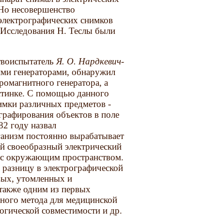
 Но несовершенство
электрографических снимков
 Исследования Н. Теслы были
ствоиспытатель
Я. О. Нардкевич-
ими генераторами, обнаружил
ромагнитного генератора, а
астинке. С помощью данного
имки различных предметов -
ографирования объектов в поле
82 году назвал
рганизм постоянно вырабатывает
ой своеобразный электрический
 с окружающим пространством.
 разницу в электрографической
вых, утомленных и
также одним из первых
ного метода для медицинской
огической совместимости и др.