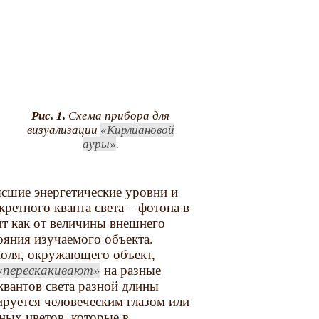
Рис. 1.
Схема прибора для
визуализации
Кирлиановой
ауры
.
ысшие энергетические уровни и
ретного кванта света – фотона в
ит как от величины внешнего
ояния изучаемого объекта.
поля, окружающего объект,
перескакивают
на разные
квантов света разной длины
ируется человеческим глазом или
ных цветов, которые в