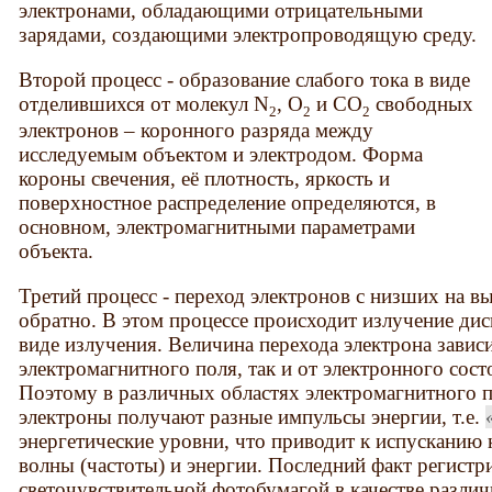
электронами, обладающими отрицательными
зарядами, создающими электропроводящую среду.
Второй процесс - образование слабого тока в виде
отделившихся от молекул N
, О
и СО
свободных
2
2
2
электронов – коронного разряда между
исследуемым объектом и электродом. Форма
короны свечения, её плотность, яркость и
поверхностное распределение определяются, в
основном, электромагнитными параметрами
объекта.
Третий процесс - переход электронов с низших на в
обратно. В этом процессе происходит излучение диск
виде излучения. Величина перехода электрона завис
электромагнитного поля, так и от электронного сост
Поэтому в различных областях электромагнитного 
электроны получают разные импульсы энергии, т.е.
энергетические уровни, что приводит к испусканию 
волны (частоты) и энергии. Последний факт регистр
светочувствительной фотобумагой в качестве различ