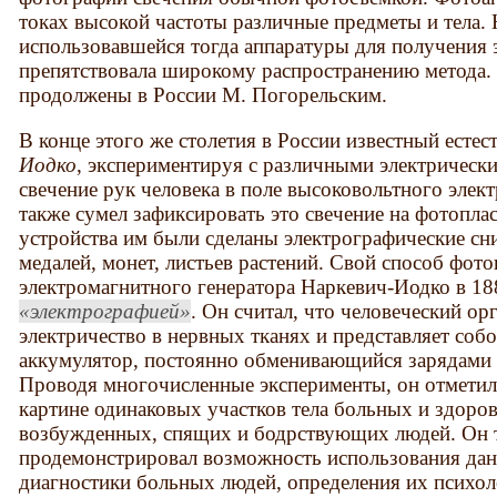
токах высокой частоты различные предметы и тела.
использовавшейся тогда аппаратуры для получения 
препятствовала широкому распространению метода.
продолжены в России М. Погорельским.
В конце этого же столетия в России известный есте
Иодко
, экспериментируя с различными электрическ
свечение рук человека в поле высоковольтного элект
также сумел зафиксировать это свечение на фотопл
устройства им были сделаны электрографические сн
медалей, монет, листьев растений. Свой способ фот
электромагнитного генератора Наркевич-Иодко в 18
электрографией
. Он считал, что человеческий о
электричество в нервных тканях и представляет соб
аккумулятор, постоянно обменивающийся зарядами
Проводя многочисленные эксперименты, он отметил
картине одинаковых участков тела больных и здоро
возбужденных, спящих и бодрствующих людей. Он 
продемонстрировал возможность использования дан
диагностики больных людей, определения их психол