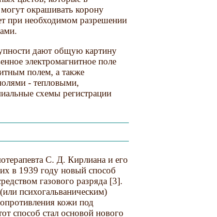
 могут окрашивать корону
яет при необходимом разрешении
ами.
купности дают общую картину
венное электромагнитное поле
итным полем, а также
полями - тепловыми,
пиальные схемы регистрации
отерапевта С. Д. Кирлиана и его
их в 1939 году новый способ
едством газового разряда [3].
(или психогальваническим)
сопротивления кожи под
тот способ стал основой нового