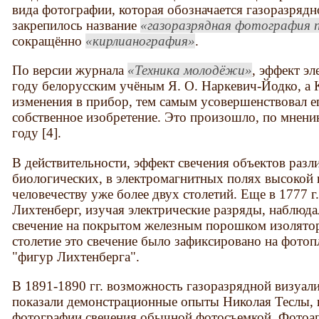
вида фотографии, которая обозначается газоразрядн
закрепилось название
газоразрядная фотография 
сокращённо
кирлианография
.
По версии журнала
Техника молодёжи
, эффект э
году белорусским учёным Я. О. Наркевич-Йодко, а 
изменения в прибор, тем самым усовершенствовал ег
собственное изобретение. Это произошло, по мнению
году [4].
В действительности, эффект свечения объектов разли
биологических, в электромагнитных полях высокой 
человечеству уже более двух столетий. Еще в 1777 г
Лихтенберг, изучая электрические разряды, наблюда
свечение на покрытом железным порошком изолятор
столетие это свечение было зафиксировано на фотоп
"фигур Лихтенберга".
В 1891-1890 гг. возможность газоразрядной визуа
показали демонстрационные опыты Николая Теслы,
фотографии свечения обычной фотосъемкой. Фотоап