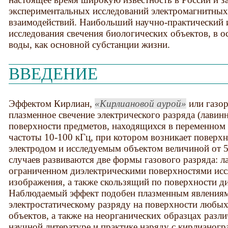
экспериментальных исследований электромагнитных
взаимодействий. Наибольший научно-практический 
исследования свечения биологических объектов, в о
воды, как основной субстанции жизни.
ВВЕДЕНИЕ
Эффектом Кирлиан,
Кирлиановой аурой
или газор
плазменное свечение электрического разряда (лавинн
поверхности предметов, находящихся в переменном 
частоты 10-100 кГц, при котором возникает поверх
электродом и исследуемым объектом величиной от 5
случаев развиваются две формы газового разряда: л
ограниченном диэлектрическими поверхностями исс
изображения, а также скользящий по поверхности ди
Наблюдаемый эффект подобен плазменным явлениям
электростатическому разряду на поверхности любых
объектов, а также на неорганических образцах разли
научной литературе и практике наряду с кирлианог