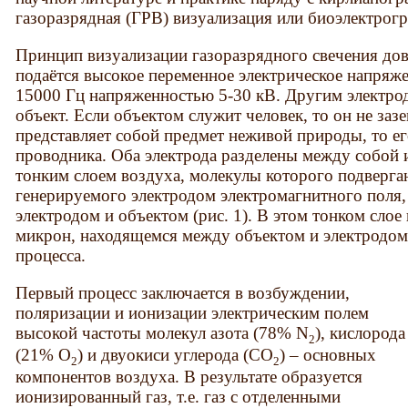
газоразрядная (ГРВ) визуализация или биоэлектрог
Принцип визуализации газоразрядного свечения дов
подаётся высокое переменное электрическое напряже
15000 Гц напряженностью 5-30 кВ. Другим электро
объект. Если объектом служит человек, то он не заз
представляет собой предмет неживой природы, то е
проводника. Оба электрода разделены между собой 
тонким слоем воздуха, молекулы которого подверга
генерируемого электродом электромагнитного поля
электродом и объектом (рис. 1). В этом тонком сло
микрон, находящемся между объектом и электродом
процесса.
Первый процесс заключается в возбуждении,
поляризации и ионизации электрическим полем
высокой частоты молекул азота (78% N
), кислорода
2
(21% O
) и двуокиси углерода (СO
) – основных
2
2
компонентов воздуха. В результате образуется
ионизированный газ, т.е. газ с отделенными