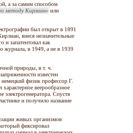
ой, а за самим способом
по методу Кирлиан
или
лектрографии был открыт в 1891
Кирлиан, внеся незначительные
о и запатентовал как
 журнала, в 1949, а не в 1939
чной природы, в т. ч.
напряженности известен
. немецкий физик профессор Г.
л характерное веерообразное
е электрогенератора. Спустя
ластинке и получило название
лизации живых организмов
 который фиксировал
парат снимал в электрических