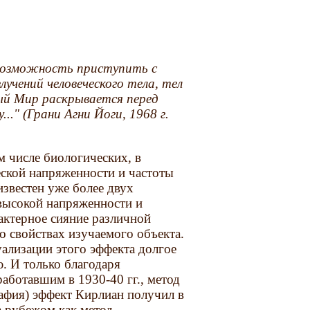
 возможность приступить с
лучений человеческого тела, тел
ый Мир раскрывается перед
.." (
Грани Агни Йоги, 1968 г.
м числе биологических, в
ской напряженности и частоты
звестен уже более двух
высокой напряженности и
актерное сияние различной
о свойствах изучаемого объекта.
ализации этого эффекта долгое
. И только благодаря
зработавшим в 1930-40 гг., метод
афия) эффект Кирлиан получил в
а рубежом как метод