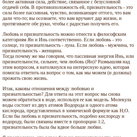
более активная сила, действие, связанное с безусловной
отдачей себя. В противоположность ей, признательность - это
сила более пассивная, чувство, возникающее оттого, что вам
дали что-то; вы осознаете, что вам вручают дар жизни, и
протягиваете обе руки, чтобы с радостью получить его.
Любовь и признательность можно отнести к философским
категориям Ян и Инь соответственно. Если любовь - это
солнце, то признательность - луна. Если любовь - мужчина, то
признательность - женщина.
Тогда почему же мы говорим, что пассивная энергия Инь, или
признательности, сильнее, чем любовь (Ян)? Размышляя над
этим вопросом, я натолкнулся на интересную идею, которая
помогла ответить на вопрос о том, как мы можем (и должны)
прожить свою жизнь.
Итак, каковы отношения между любовью и
признательностью? Для ответа на этот вопрос мы снова
можем обратиться к воде, используя ее как модель. Молекула
воды состоит из двух атомов Водорода и одного атома
кислорода, представленных в химической формуле как Н;О.
Если бы любовь и признательность, подобно кислороду и
водороду, были связаны вместе в пропорции 1:2,
признательность была бы вдвое больше любви.