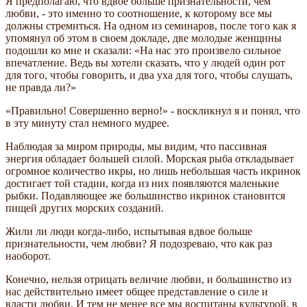
Я предполагаю, что вдвое больше признательности, чем
любви, - это именно то соотношение, к которому все мы
должны стремиться. На одном из семинаров, после того как я
упомянул об этом в своем докладе, две молодые женщины
подошли ко мне и сказали: «На нас это произвело сильное
впечатление. Ведь вы хотели сказать, что у людей один рот
для того, чтобы говорить, и два уха для того, чтобы слушать,
не правда ли?»
«Правильно! Совершенно верно!» - воскликнул я и понял, что
в эту минуту стал немного мудрее.
Наблюдая за миром природы, мы видим, что пассивная
энергия обладает большей силой. Морская рыба откладывает
огромное количество икры, но лишь небольшая часть икринок
достигает той стадии, когда из них появляются маленькие
рыбки. Подавляющее же большинство икринок становится
пищей других морских созданий.
Жили ли люди когда-либо, испытывая вдвое больше
признательности, чем любви? Я подозреваю, что как раз
наоборот.
Конечно, нельзя отрицать величие любви, и большинство из
нас действительно имеет общее представление о силе и
власти любви. И тем не менее все мы воспитаны культурой, в