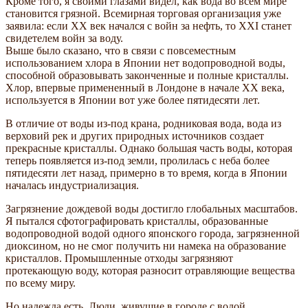
Кроме того, я своими глазами видел, как вода во всем мире
становится грязной. Всемирная торговая организация уже
заявила: если XX век начался с войн за нефть, то XXI станет
свидетелем войн за воду.
Выше было сказано, что в связи с повсеместным
использованием хлора в Японии нет водопроводной воды,
способной образовывать законченные и полные кристаллы.
Хлор, впервые примененный в Лондоне в начале XX века,
используется в Японии вот уже более пятидесяти лет.
В отличие от воды из-под крана, родниковая вода, вода из
верховий рек и других природных источников создает
прекрасные кристаллы. Однако большая часть воды, которая
теперь появляется из-под земли, пролилась с неба более
пятидесяти лет назад, примерно в то время, когда в Японии
началась индустриализация.
Загрязнение дождевой воды достигло глобальных масштабов.
Я пытался сфотографировать кристаллы, образованные
водопроводной водой одного японского города, загрязненной
диоксином, но не смог получить ни намека на образование
кристаллов. Промышленные отходы загрязняют
протекающую воду, которая разносит отравляющие вещества
по всему миру.
Но надежда есть. Люди, живущие в городе с водой,