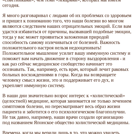
сегодня.
Я много разговаривал с людьми об их проблемах со здоровьем
и пришел к пониманию того, что наши болезни во многом
являются следствием наших отрицательных эмоций. Если вам
удастся избавиться от причины, вызвавшей подобные эмоции,
тогда у вас может проявиться заложенная природой
способность самому излечиваться от болезней. Важность
положительного настроя нельзя недооценивать!
Положительное мышление усилит вашу иммунную систему и
поможет вам начать движение в сторону выздоровления - и
как раз сейчас медицинское сообщество начинает это
осознавать. Так, например, есть врач, который лечит раковых
больных восхождениями в горы. Когда вы возвращаете
человеку смысл жизни, это и поддерживает его дух, и
укрепляет иммунную систему.
В наши дни значительно возрос интерес к «холистической»
(целостней) медицине, которая занимается не только лечением
симптомов болезни, но пересматривает весь образ жизни
пациента и заботится о его психологическом благополучии.
Не так давно, например, наши врачи создали организацию
под названием Японское общество холистической медицины.
Времена, когда мы верили лишь в то, что можно увидеть