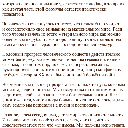
которой основное внимание уделяется силе любви, в то время
как другая часть этой формулы остается практически
позабытой.
Человечество отвернулось от всего, что нельзя было увидеть,
и сосредоточило свое внимание на материальном мире. Ради
того чтобы извлечь из этого материального мира как можно
больше, мы вырубали леса и орошали пустыни, пытаясь тем
самым обеспечить верховное господство нашей культуры.
Подобный прогресс человеческого общества действительно
может быть результатом любви - к нашим семьям и к нашим
странам, - но до тех пор, пока мы не перестанем жить,
руководствуясь лишь этими принципами, конца конфликтам
не будет. История XX века была историей борьбы и войн.
Возможно, мы наконец прозреем и увидим, что путь, которым
мы идем, ведет в никуда. Мы пожертвовали слишком многим
ради того, чтобы завладеть всеми богатствами жизни. Леса
уничтожаются, чистой воды больше почти не осталось, и даже
саму землю мы разрезали на куски и распродали.
Главное, в чем сегодня нуждается мир, - это признательность.
И первое, что нам необходимо сделать, - это научиться
довольствоваться тем, что мы имеем. Мы должны испытывать