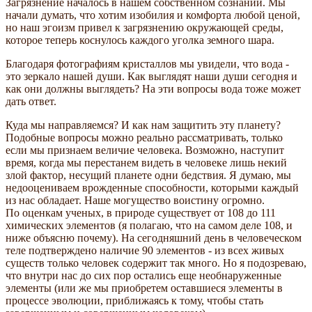
Загрязнение началось в нашем собственном сознании. Мы
начали думать, что хотим изобилия и комфорта любой ценой,
но наш эгоизм привел к загрязнению окружающей среды,
которое теперь коснулось каждого уголка земного шара.
Благодаря фотографиям кристаллов мы увидели, что вода -
это зеркало нашей души. Как выглядят наши души сегодня и
как они должны выглядеть? На эти вопросы вода тоже может
дать ответ.
Куда мы направляемся? И как нам защитить эту планету?
Подобные вопросы можно реально рассматривать, только
если мы признаем величие человека. Возможно, наступит
время, когда мы перестанем видеть в человеке лишь некий
злой фактор, несущий планете одни бедствия. Я думаю, мы
недооцениваем врожденные способности, которыми каждый
из нас обладает. Наше могущество воистину огромно.
По оценкам ученых, в природе существует от 108 до 111
химических элементов (я полагаю, что на самом деле 108, и
ниже объясню почему). На сегодняшний день в человеческом
теле подтверждено наличие 90 элементов - из всех живых
существ только человек содержит так много. Но я подозреваю,
что внутри нас до сих пор остались еще необнаруженные
элементы (или же мы приобретем оставшиеся элементы в
процессе эволюции, приближаясь к тому, чтобы стать