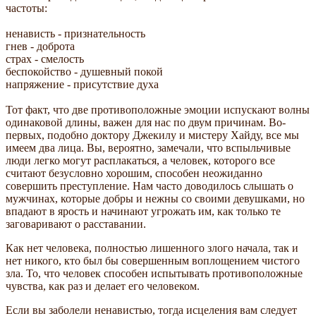
частоты:
ненависть - признательность
гнев - доброта
страх - смелость
беспокойство - душевный покой
напряжение - присутствие духа
Тот факт, что две противоположные эмоции испускают волны
одинаковой длины, важен для нас по двум причинам. Во-
первых, подобно доктору Джекилу и мистеру Хайду, все мы
имеем два лица. Вы, вероятно, замечали, что вспыльчивые
люди легко могут расплакаться, а человек, которого все
считают безусловно хорошим, способен неожиданно
совершить преступление. Нам часто доводилось слышать о
мужчинах, которые добры и нежны со своими девушками, но
впадают в ярость и начинают угрожать им, как только те
заговаривают о расставании.
Как нет человека, полностью лишенного злого начала, так и
нет никого, кто был бы совершенным воплощением чистого
зла. То, что человек способен испытывать противоположные
чувства, как раз и делает его человеком.
Если вы заболели ненавистью, тогда исцеления вам следует