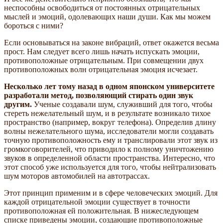
неспособны освободиться от постоянных отрицательных
мыслей и эмоций, одолевающих наши души. Как мы можем
бороться с ними?
Если основываться на законе вибраций, ответ окажется весьма
прост. Нам следует всего лишь начать испускать эмоции,
противоположные отрицательным. При совмещении двух
противоположных волн отрицательная эмоция исчезает.
Несколько лет тому назад в одном японском университете
разработали метод, позволяющий стирать один звук
другим.
Ученые создавали шум, служивший для того, чтобы
стереть нежелательный шум, и в результате возникало тихое
пространство (например, вокруг телефона). Определив длину
волны нежелательного шума, исследователи могли создавать
точную противоположность ему и транслировали этот звук из
громкоговорителей, что приводило к полному уничтожению
звуков в определенной области пространства. Интересно, что
этот способ уже используется для того, чтобы нейтрализовать
шум моторов автомобилей на автотрассах.
Этот принцип применим и в сфере человеческих эмоций. Для
каждой отрицательной эмоции существует в точности
противоположная ей положительная. В нижеследующем
списке приведены эмоции, создающие противоположные