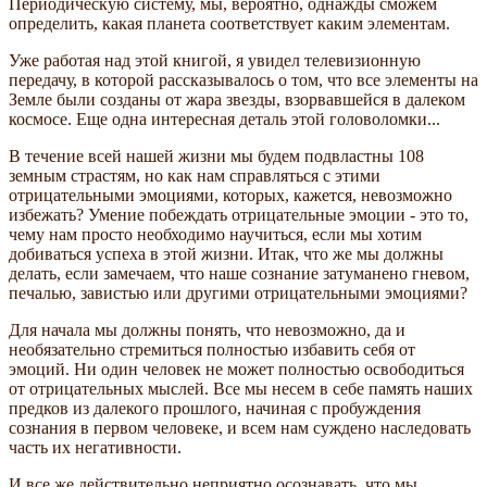
Периодическую систему, мы, вероятно, однажды сможем
определить, какая планета соответствует каким элементам.
Уже работая над этой книгой, я увидел телевизионную
передачу, в которой рассказывалось о том, что все элементы на
Земле были созданы от жара звезды, взорвавшейся в далеком
космосе. Еще одна интересная деталь этой головоломки...
В течение всей нашей жизни мы будем подвластны 108
земным страстям, но как нам справляться с этими
отрицательными эмоциями, которых, кажется, невозможно
избежать? Умение побеждать отрицательные эмоции - это то,
чему нам просто необходимо научиться, если мы хотим
добиваться успеха в этой жизни. Итак, что же мы должны
делать, если замечаем, что наше сознание затуманено гневом,
печалью, завистью или другими отрицательными эмоциями?
Для начала мы должны понять, что невозможно, да и
необязательно стремиться полностью избавить себя от
эмоций. Ни один человек не может полностью освободиться
от отрицательных мыслей. Все мы несем в себе память наших
предков из далекого прошлого, начиная с пробуждения
сознания в первом человеке, и всем нам суждено наследовать
часть их негативности.
И все же действительно неприятно осознавать, что мы