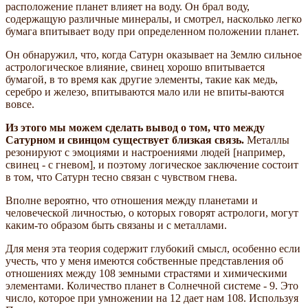
расположение планет влияет на воду. Он брал воду,
содержащую различные минералы, и смотрел, насколько легко
бумага впитывает воду при определенном положении планет.
Он обнаружил, что, когда Сатурн оказывает на Землю сильное
астрологическое влияние, свинец хорошо впитывается
бумагой, в то время как другие элементы, такие как медь,
серебро и железо, впитываются мало или не впиты-ваются
вовсе.
Из этого мы можем сделать вывод о том, что между
Сатурном и свинцом существует близкая связь.
Металлы
резонируют с эмоциями и настроениями людей [например,
свинец - с гневом], и поэтому логическое заключение состоит
в том, что Сатурн тесно связан с чувством гнева.
Вполне вероятно, что отношения между планетами и
человеческой личностью, о которых говорят астрологи, могут
каким-то образом быть связаны и с металлами.
Для меня эта теория содержит глубокий смысл, особенно если
учесть, что у меня имеются собственные представления об
отношениях между 108 земными страстями и химическими
элементами. Количество планет в Солнечной системе - 9. Это
число, которое при умножении на 12 дает нам 108. Используя