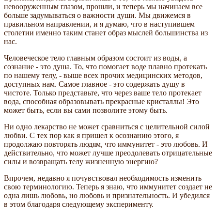
невооруженным глазом, прошли, и теперь мы начинаем все
больше задумываться о важности души. Мы движемся в
правильном направлении, и я думаю, что в наступившем
столетии именно таким станет образ мыслей большинства из
нас.
Человеческое тело главным образом состоит из воды, а
сознание - это душа. То, что помогает воде плавно протекать
по нашему телу, - выше всех прочих медицинских методов,
доступных нам. Самое главное - это содержать душу в
чистоте. Только представьте, что через ваше тело протекает
вода, способная образовывать прекрасные кристаллы! Это
может быть, если вы сами позволите этому быть.
Ни одно лекарство не может сравниться с целительной силой
любви. С тех пор как я пришел к осознанию этого, я
продолжаю повторять людям, что иммунитет - это любовь. И
действительно, что может лучше преодолевать отрицательные
силы и возвращать телу жизненную энергию?
Впрочем, недавно я почувствовал необходимость изменить
свою терминологию. Теперь я знаю, что иммунитет создает не
одна лишь любовь, но любовь и признательность. И убедился
в этом благодаря следующему эксперименту.