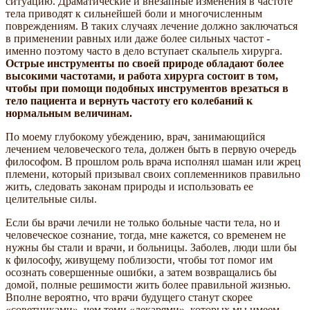
ситуацию. Драматические и внезапные изменения в частоте
тела приводят к сильнейшей боли и многочисленным
повреждениям. В таких случаях лечение должно заключаться
в применении равных или даже более сильных частот -
именно поэтому часто в дело вступает скальпель хирурга.
Острые инструменты по своей природе обладают более
высокими частотами, и работа хирурга состоит в том,
чтобы при помощи подобных инструментов врезаться в
тело пациента и вернуть частоту его колебаний к
нормальным величинам.
По моему глубокому убеждению, врач, занимающийся
лечением человеческого тела, должен быть в первую очередь
философом. В прошлом роль врача исполнял шаман или жрец
племени, который призывал своих соплеменников правильно
жить, следовать законам природы и использовать ее
целительные силы.
Если бы врачи лечили не только больные части тела, но и
человеческое сознание, тогда, мне кажется, со временем не
нужны бы стали и врачи, и больницы. Заболев, люди шли бы
к философу, живущему поблизости, чтобы тот помог им
осознать совершенные ошибки, а затем возвращались бы
домой, полные решимости жить более правильной жизнью.
Вполне вероятно, что врачи будущего станут скорее
«советниками», чем теми «лекарями», которых мы имеем