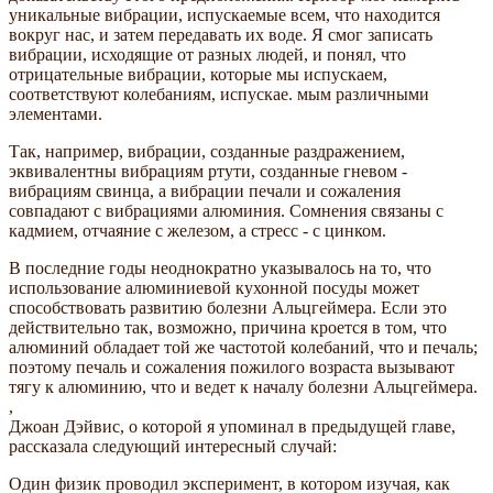
уникальные вибрации, испускаемые всем, что находится
вокруг нас, и затем передавать их воде. Я смог записать
вибрации, исходящие от разных людей, и понял, что
отрицательные вибрации, которые мы испускаем,
соответствуют колебаниям, испускае. мым различными
элементами.
Так, например, вибрации, созданные раздражением,
эквивалентны вибрациям ртути, созданные гневом -
вибрациям свинца, а вибрации печали и сожаления
совпадают с вибрациями алюминия. Сомнения связаны с
кадмием, отчаяние с железом, а стресс - с цинком.
В последние годы неоднократно указывалось на то, что
использование алюминиевой кухонной посуды может
способствовать развитию болезни Альцгеймера. Если это
действительно так, возможно, причина кроется в том, что
алюминий обладает той же частотой колебаний, что и печаль;
поэтому печаль и сожаления пожилого возраста вызывают
тягу к алюминию, что и ведет к началу болезни Альцгеймера.
,
Джоан Дэйвис, о которой я упоминал в предыдущей главе,
рассказала следующий интересный случай:
Один физик проводил эксперимент, в котором изучая, как