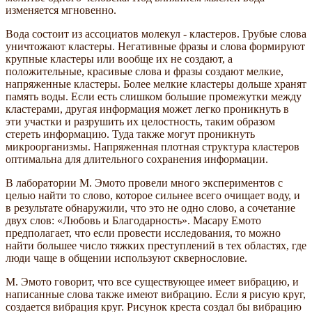
изменяется мгновенно.
Вода состоит из ассоциатов молекул - кластеров. Грубые слова
уничтожают кластеры. Негативные фразы и слова формируют
крупные кластеры или вообще их не создают, а
положительные, красивые слова и фразы создают мелкие,
напряженные кластеры. Более мелкие кластеры дольше хранят
память воды. Если есть слишком большие промежутки между
кластерами, другая информация может легко проникнуть в
эти участки и разрушить их целостность, таким образом
стереть информацию. Туда также могут проникнуть
микроорганизмы. Напряженная плотная структура кластеров
оптимальна для длительного сохранения информации.
В лаборатории М. Эмото провели много экспериментов с
целью найти то слово, которое сильнее всего очищает воду, и
в результате обнаружили, что это не одно слово, а сочетание
двух слов: «Любовь и Благодарность». Масару Емото
предполагает, что если провести исследования, то можно
найти большее число тяжких преступлений в тех областях, где
люди чаще в общении используют сквернословие.
М. Эмото говорит, что все существующее имеет вибрацию, и
написанные слова также имеют вибрацию. Если я рисую круг,
создается вибрация круг. Рисунок креста создал бы вибрацию