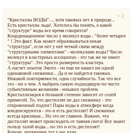
"Кристаллы ВОДЫ"..., хотя таковых нет в природе...
Есть кристаллы льда!. Хотелось бы понять, о какой
"структуре" воды все время говорится?
Координационное число у молекул воды - "более четырех
" ! Это факт. Как может образовываться некая
"структура", если нет у неё четкой связи между
"структурными элементами" - молекулами воды? Число
молекул в кластерных ассоциатах - это так же не имеет
"структуры". Это просто размерность кластера.
А насчет опытов Эмото - он еще не нашел ни одной
одинаковой снежинки... Да и не найдется таковых.
Никакой повторяемости, одна случайность. Так что все
это - ни о чем. А выбрать самую подходящую по чисто
субьективным желаниям - никаких проблем.
Кристаллизация в большой степени зависит от солей
примесей. То, что дистиллят не дал снежинку - это
откровенный подлог! Пары воды в атмосфере когда
конденсируются - это и есть дистиллят! И снежинки
всегда красивые... Но это не главное. Важнее, что
дистиллят может происходить от таяния снега! Все знают
пользу талой воды... но это и есть дистиллят!
Короче, неувязочек тут у вас куча...