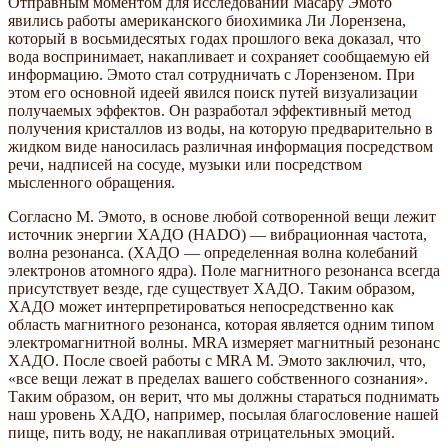
Отправным моментом для исследований Масару Эмото
явились работы американского биохимика Ли Лорензена,
который в восьмидесятых годах прошлого века доказал, что
вода воспринимает, накапливает и сохраняет сообщаемую ей
информацию. Эмото стал сотрудничать с Лорензеном. При
этом его основной идеей явился поиск путей визуализации
получаемых эффектов. Он разработал эффективный метод
получения кристаллов из воды, на которую предварительно в
жидком виде наносилась различная информация посредством
речи, надписей на сосуде, музыки или посредством
мысленного обращения.
Согласно М. Эмото, в основе любой сотворенной вещи лежит
источник энергии ХАДО (HADO) — вибрационная частота,
волна резонанса. (ХАДО — определенная волна колебаний
электронов атомного ядра). Поле магнитного резонанса всегда
присутствует везде, где существует ХАДО. Таким образом,
ХАДО может интерпретироваться непосредственно как
область магнитного резонанса, которая является одним типом
электромагнитной волны. MRA измеряет магнитный резонанс
ХАДО. После своей работы с MRA М. Эмото заключил, что,
«все вещи лежат в пределах вашего собственного сознания».
Таким образом, он верит, что мы должны стараться поднимать
наш уровень ХАДО, например, посылая благословение нашей
пище, пить воду, не накапливая отрицательных эмоций.