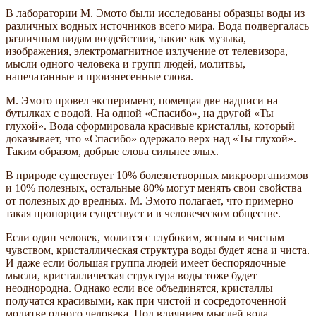
В лаборатории М. Эмото были исследованы образцы воды из
различных водных источников всего мира. Вода подвергалась
различным видам воздействия, такие как музыка,
изображения, электромагнитное излучение от телевизора,
мысли одного человека и групп людей, молитвы,
напечатанные и произнесенные слова.
М. Эмото провел эксперимент, помещая две надписи на
бутылках с водой. На одной «Спасибо», на другой «Ты
глухой». Вода сформировала красивые кристаллы, который
доказывает, что «Спасибо» одержало верх над «Ты глухой».
Таким образом, добрые слова сильнее злых.
В природе существует 10% болезнетворных микроорганизмов
и 10% полезных, остальные 80% могут менять свои свойства
от полезных до вредных. М. Эмото полагает, что примерно
такая пропорция существует и в человеческом обществе.
Если один человек, молится с глубоким, ясным и чистым
чувством, кристаллическая структура воды будет ясна и чиста.
И даже если большая группа людей имеет беспорядочные
мысли, кристаллическая структура воды тоже будет
неоднородна. Однако если все объединятся, кристаллы
получатся красивыми, как при чистой и сосредоточенной
молитве одного человека. Под влиянием мыслей вода