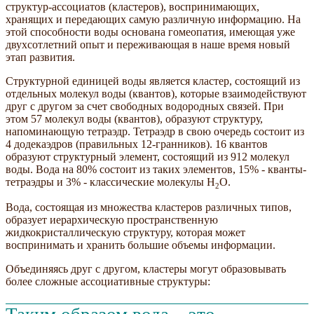
структур-ассоциатов (кластеров), воспринимающих,
хранящих и передающих самую различную информацию. На
этой способности воды основана гомеопатия, имеющая уже
двухсотлетний опыт и переживающая в наше время новый
этап развития.
Структурной единицей воды является кластер, состоящий из
отдельных молекул воды (квантов), которые взаимодействуют
друг с другом за счет свободных водородных связей. При
этом 57 молекул воды (квантов), образуют структуру,
напоминающую тетраэдр. Тетраэдр в свою очередь состоит из
4 додекаэдров (правильных 12-гранников). 16 квантов
образуют структурный элемент, состоящий из 912 молекул
воды. Вода на 80% состоит из таких элементов, 15% - кванты-
тетраэдры и 3% - классические молекулы Н
О.
2
Вода, состоящая из множества кластеров различных типов,
образует иерархическую пространственную
жидкокристаллическую структуру, которая может
воспринимать и хранить большие объемы информации.
Объединяясь друг с другом, кластеры могут образовывать
более сложные ассоциативные структуры: