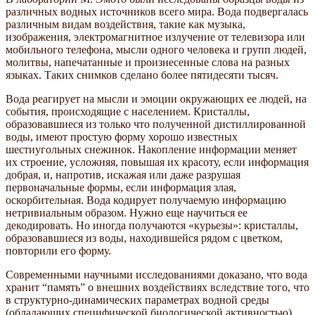
различных водных источников всего мира. Вода подвергалась
различным видам воздействия, такие как музыка,
изображения, электромагнитное излучение от телевизора или
мобильного телефона, мысли одного человека и групп людей,
молитвы, напечатанные и произнесенные слова на разных
языках. Таких снимков сделано более пятидесяти тысяч.
Вода реагирует на мысли и эмоции окружающих ее людей, на
события, происходящие с населением. Кристаллы,
образовавшиеся из только что полученной дистиллированной
воды, имеют простую форму хорошо известных
шестиугольных снежинок. Накопление информации меняет
их строение, усложняя, повышая их красоту, если информация
добрая, и, напротив, искажая или даже разрушая
первоначальные формы, если информация злая,
оскорбительная. Вода кодирует получаемую информацию
нетривиальным образом. Нужно еще научиться ее
декодировать. Но иногда получаются «курьезы»: кристаллы,
образовавшиеся из воды, находившейся рядом с цветком,
повторили его форму.
Современными научными исследованиями доказано, что вода
хранит “память” о внешних воздействиях вследствие того, что
в структурно-динамических параметрах водной среды
(обладающих специфической биологической активностью)