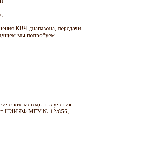
ли
,
чения КВЧ-диапазона, передачи
будущем мы попробуем
изические методы получения
ринт НИИЯФ МГУ № 12/856,