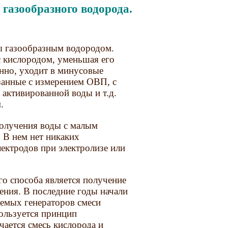
газообразного водорода.
ы газообразным водородом.
с кислородом, уменьшая его
нно, уходит в минусовые
занные с измерением ОВП, с
 активированной воды и т.д.
.
олучения воды с малым
 В нем нет никаких
ектродов при электролизе или
го способа является получение
ения. В последние годы начали
аемых генераторов смеси
пользуется принцип
чается смесь кислорода и