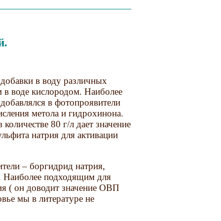
й.
добавки в воду различных
м в воде кислородом. Наиболее
 добавлялся в фотопроявители
исления метола и гидрохинона.
количестве 80 г/л дает значение
льфита натрия для активации
тели – боргидрид натрия,
 д. Наиболее подходящим для
ия ( он доводит значение ОВП
овье мы в литературе не