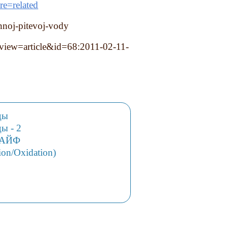
=related
nnoj-pitevoj-vody
view=article&id=68:2011-02-11-
ды
ы - 2
 ЛАЙФ
on/Oxidation)