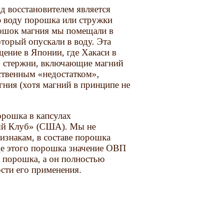
д восстановителем является
ю воду порошка или стружки
ошок магния мы помещали в
оторый опускали в воду. Эта
ение в Японии, где Хакаси в
ь стержни, включающие магний
нственным «недостатком»,
гния (хотя магний в принципе не
орошка в капсулах
ый Клуб» (США). Мы не
ризнакам, в составе порошка
оде этого порошка значение ОВП
а порошка, а он полностью
ости его применения.