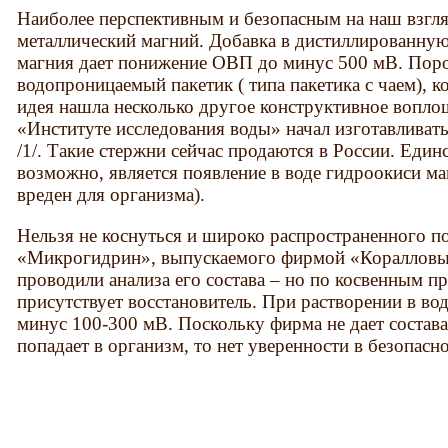
Наиболее перспективным и безопасным на наш взгля
металлический магний. Добавка в дистиллированну
магния дает понижение ОВП до минус 500 мВ. Пор
водопроницаемый пакетик ( типа пакетика с чаем), к
идея нашла несколько другое конструктивное воплощ
«Институте исследования воды» начал изготавливат
/1/. Такие стержни сейчас продаются в России. Еди
возможно, является появление в воде гидроокиси ма
вреден для организма).
Нельзя не коснуться и широко распространенного п
«Микрогидрин», выпускаемого фирмой «Кораллов
проводили анализа его состава – но по косвенным п
присутствует восстановитель. При растворении в в
минус 100-300 мВ. Поскольку фирма не дает состав
попадает в организм, то нет уверенности в безопасн