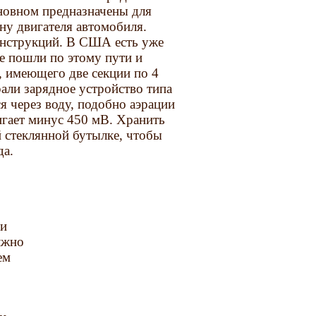
сновном предназначены для
ину двигателя автомобиля.
онструкций. В США есть уже
е пошли по этому пути и
, имеющего две секции по 4
рали зарядное устройство типа
я через воду, подобно аэрации
игает минус 450 мВ. Хранить
 стеклянной бутылке, чтобы
да.
ми
лжно
ем