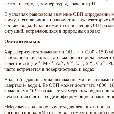
всего кислорода, температуры, значения рН.
В условиях равновесия значение ОВП определенным
среду, и его величина позволяет делать некоторые
составе воды. В зависимости от значения ОВП разл
ситуаций, встречающихся в природных водах:
Окислительная:
Характеризуется значениями ОВП > + (100 - 150) мВ
свободного кислорода, а также целого ряда элемент
3+
6+
5-
5+
6+
4+
2+
валентности (Fe
, Mo
, As
, V
, U
, Sr
, Cu
, Pb
часто встречается в поверхностных и водах.
Вода, обладающая ярко выраженными кислотными с
«мертвой» водой. Ее ОВП может достигать +800+1
значениями ОВП называется «мертвой» водой и явл
чем и объясняются ее дезинфецирующие и бактериц
«Мертвая» вода используется для лечения и профил
ангины, гриппа. «Мертвая» вода имеет широкий спек