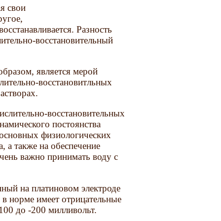
ая свои
ругое,
осстанавливается. Разность
лительно-восстановительный
образом, является мерой
слительно-восстановитльных
астворах.
кислительно-восстановительных
инамического постоянства
и основных физиологических
, а также на обеспечение
чень важно принимать воду с
нный на платиновом электроде
 в норме имеет отрицательные
100 до -200 милливольт.