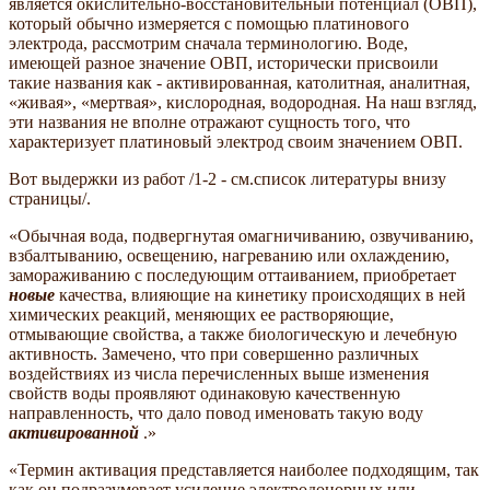
является окислительно-восстановительный потенциал (ОВП),
который обычно измеряется с помощью платинового
электрода, рассмотрим сначала терминологию. Воде,
имеющей разное значение ОВП, исторически присвоили
такие названия как - активированная, католитная, аналитная,
«живая», «мертвая», кислородная, водородная. На наш взгляд,
эти названия не вполне отражают сущность того, что
характеризует платиновый электрод своим значением ОВП.
Вот выдержки из работ /1-2 - см.список литературы внизу
страницы/.
«Обычная вода, подвергнутая омагничиванию, озвучиванию,
взбалтыванию, освещению, нагреванию или охлаждению,
замораживанию с последующим оттаиванием, приобретает
новые
качества, влияющие на кинетику происходящих в ней
химических реакций, меняющих ее растворяющие,
отмывающие свойства, а также биологическую и лечебную
активность. Замечено, что при совершенно различных
воздействиях из числа перечисленных выше изменения
свойств воды проявляют одинаковую качественную
направленность, что дало повод именовать такую воду
активированной
.»
«Термин активация представляется наиболее подходящим, так
как он подразумевает усиление электродонорных или