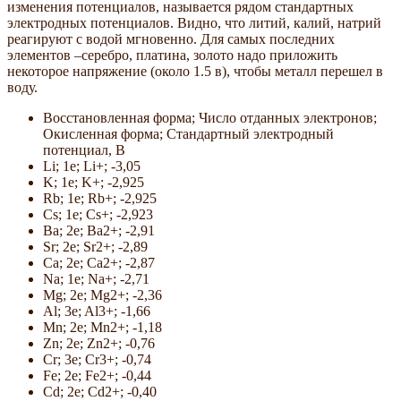
изменения потенциалов, называется рядом стандартных
электродных потенциалов. Видно, что литий, калий, натрий
реагируют с водой мгновенно. Для самых последних
элементов –серебро, платина, золото надо приложить
некоторое напряжение (около 1.5 в), чтобы металл перешел в
воду.
Восстановленная форма; Число отданных электронов;
Окисленная форма; Стандартный электродный
потенциал, В
Li; 1e; Li+; -3,05
K; 1e; K+; -2,925
Rb; 1e; Rb+; -2,925
Cs; 1e; Cs+; -2,923
Ba; 2e; Ba2+; -2,91
Sr; 2e; Sr2+; -2,89
Ca; 2e; Ca2+; -2,87
Na; 1e; Na+; -2,71
Mg; 2e; Mg2+; -2,36
Al; 3e; Al3+; -1,66
Mn; 2e; Mn2+; -1,18
Zn; 2e; Zn2+; -0,76
Cr; 3e; Cr3+; -0,74
Fe; 2e; Fe2+; -0,44
Cd; 2e; Cd2+; -0,40