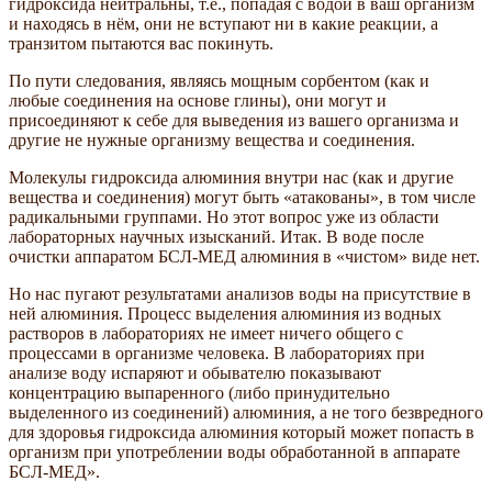
гидроксида нейтральны, т.е., попадая с водой в ваш организм
и находясь в нём, они не вступают ни в какие реакции, а
транзитом пытаются вас покинуть.
По пути следования, являясь мощным сорбентом (как и
любые соединения на основе глины), они могут и
присоединяют к себе для выведения из вашего организма и
другие не нужные организму вещества и соединения.
Молекулы гидроксида алюминия внутри нас (как и другие
вещества и соединения) могут быть «атакованы», в том числе
радикальными группами. Но этот вопрос уже из области
лабораторных научных изысканий. Итак. В воде после
очистки аппаратом БСЛ-МЕД алюминия в «чистом» виде нет.
Но нас пугают результатами анализов воды на присутствие в
ней алюминия. Процесс выделения алюминия из водных
растворов в лабораториях не имеет ничего общего с
процессами в организме человека. В лабораториях при
анализе воду испаряют и обывателю показывают
концентрацию выпаренного (либо принудительно
выделенного из соединений) алюминия, а не того безвредного
для здоровья гидроксида алюминия который может попасть в
организм при употреблении воды обработанной в аппарате
БСЛ-МЕД».