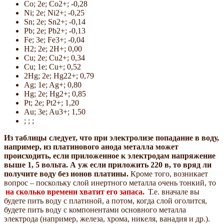
Co; 2e; Co2+; -0,28
Ni; 2e; Ni2+; -0,25
Sn; 2e; Sn2+; -0,14
Pb; 2e; Pb2+; -0,13
Fe; 3e; Fe3+; -0,04
H2; 2e; 2H+; 0,00
Cu; 2e; Cu2+; 0,34
Cu; 1e; Cu+; 0,52
2Hg; 2e; Hg22+; 0,79
Ag; 1e; Ag+; 0,80
Hg; 2e; Hg2+; 0,85
Pt; 2e; Pt2+; 1,20
Au; 3e; Au3+; 1,50
; ; ;
Из таблицы следует, что при электролизе попадание в воду,
например, из платинового анода металла может
происходить, если приложенное к электродам напряжение
выше 1, 5 вольта. А уж если приложить 220 в, то вряд ли
получите воду без ионов платины.
Кроме того, возникает
вопрос – поскольку слой инертного металла очень тонкий, то
на сколько времени хватит его запаса.
Т.е. вначале вы
будете пить воду с платиной, а потом, когда слой оголится,
будете пить воду с компонентами основного металла
электрода (например, железа, хрома, никеля, ванадия и др.).