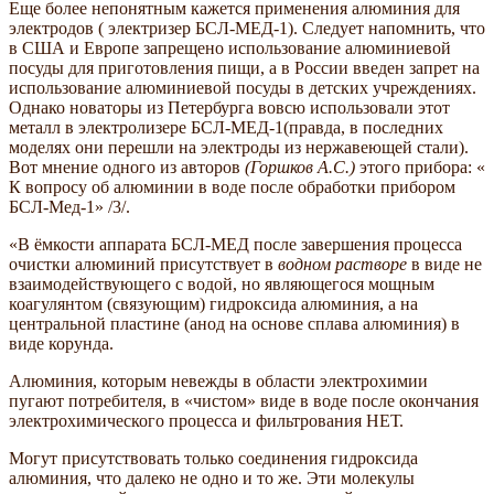
Еще более непонятным кажется применения алюминия для
электродов ( электризер БСЛ-МЕД-1). Следует напомнить, что
в США и Европе запрещено использование алюминиевой
посуды для приготовления пищи, а в России введен запрет на
использование алюминиевой посуды в детских учреждениях.
Однако новаторы из Петербурга вовсю использовали этот
металл в электролизере БСЛ-МЕД-1(правда, в последних
моделях они перешли на электроды из нержавеющей стали).
Вот мнение одного из авторов
(Горшков А.С.)
этого прибора: «
К вопросу об алюминии в воде после обработки прибором
БСЛ-Мед-1» /3/.
«В ёмкости аппарата БСЛ-МЕД после завершения процесса
очистки алюминий присутствует в
водном растворе
в виде не
взаимодействующего с водой, но являющегося мощным
коагулянтом (связующим) гидроксида алюминия, а на
центральной пластине (анод на основе сплава алюминия) в
виде корунда.
Алюминия, которым невежды в области электрохимии
пугают потребителя, в «чистом» виде в воде после окончания
электрохимического процесса и фильтрования НЕТ.
Могут присутствовать только соединения гидроксида
алюминия, что далеко не одно и то же. Эти молекулы