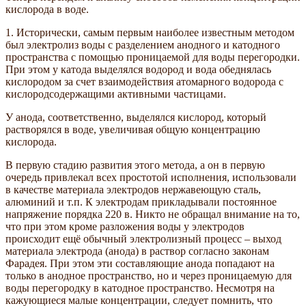
кислорода в воде.
1. Исторически, самым первым наиболее известным методом
был электролиз воды с разделением анодного и катодного
пространства с помощью проницаемой для воды перегородки.
При этом у катода выделялся водород и вода обеднялась
кислородом за счет взаимодействия атомарного водорода с
кислородсодержащими активными частицами.
У анода, соответственно, выделялся кислород, который
растворялся в воде, увеличивая общую концентрацию
кислорода.
В первую стадию развития этого метода, а он в первую
очередь привлекал всех простотой исполнения, использовали
в качестве материала электродов нержавеющую сталь,
алюминий и т.п. К электродам прикладывали постоянное
напряжение порядка 220 в. Никто не обращал внимание на то,
что при этом кроме разложения воды у электродов
происходит ещё обычный электролизный процесс – выход
материала электрода (анода) в раствор согласно законам
Фарадея. При этом эти составляющие анода попадают на
только в анодное пространство, но и через проницаемую для
воды перегородку в катодное пространство. Несмотря на
кажующиеся малые концентрации, следует помнить, что