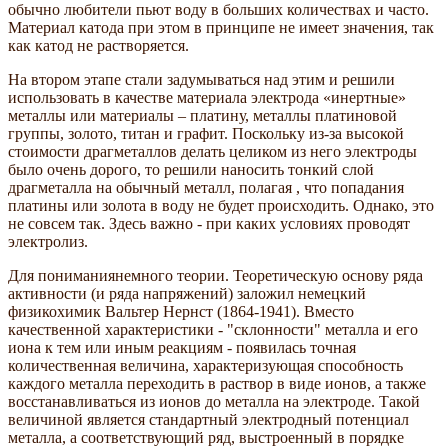
обычно любители пьют воду в больших количествах и часто.
Материал катода при этом в принципе не имеет значения, так
как катод не растворяется.
На втором этапе стали задумываться над этим и решили
использовать в качестве материала электрода «инертные»
металлы или материалы – платину, металлы платиновой
группы, золото, титан и графит. Поскольку из-за высокой
стоимости драгметаллов делать целиком из него электроды
было очень дорого, то решили наносить тонкий слой
драгметалла на обычный металл, полагая , что попадания
платины или золота в воду не будет происходить. Однако, это
не совсем так. Здесь важно - при каких условиях проводят
электролиз.
Для пониманиянемного теории. Теоретическую основу ряда
активности (и ряда напряжений) заложил немецкий
физикохимик Вальтер Нернст (1864-1941). Вместо
качественной характеристики - "склонности" металла и его
иона к тем или иным реакциям - появилась точная
количественная величина, характеризующая способность
каждого металла переходить в раствор в виде ионов, а также
восстанавливаться из ионов до металла на электроде. Такой
величиной является стандартный электродный потенциал
металла, а соответствующий ряд, выстроенный в порядке