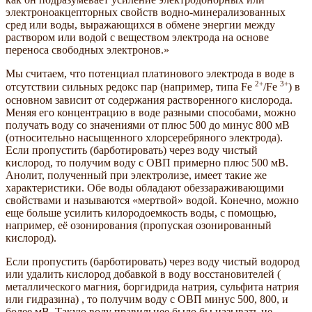
электроноакцепторных свойств водно-минерализованных
сред или воды, выражающихся в обмене энергии между
раствором или водой с веществом электрода на основе
переноса свободных электронов.»
Мы считаем, что потенциал платинового электрода в воде в
2+
3+
отсутствии сильных редокс пар (например, типа Fe
/Fe
) в
основном зависит от содержания растворенного кислорода.
Меняя его концентрацию в воде разными способами, можно
получать воду со значениями от плюс 500 до минус 800 мВ
(относительно насыщенного хлорсеребряного электрода).
Если пропустить (барботировать) через воду чистый
кислород, то получим воду с ОВП примерно плюс 500 мВ.
Анолит, полученный при электролизе, имеет такие же
характеристики. Обе воды обладают обеззараживающими
свойствами и называются «мертвой» водой. Конечно, можно
еще больше усилить килородоемкость воды, с помощью,
например, её озонирования (пропуская озонированный
кислород).
Если пропустить (барботировать) через воду чистый водород
или удалить кислород добавкой в воду восстановителей (
металлического магния, боргидрида натрия, сульфита натрия
или гидразина) , то получим воду с ОВП минус 500, 800, и
более мВ. Такую воду правильнее было бы называть не