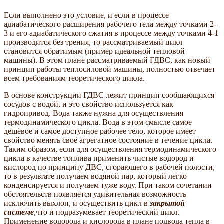
Если выполнено это условие, и если в процессе
адиабатического расширения рабочего тела между точками 2-
3 и его адиабатического сжатия в процессе между точками 4-1
производится без трения, то рассматриваемый цикл
становится обратимым (пример идеальной тепловой
машины). В этом плане рассматриваемый ГДВС, как новый
принцип работы теплосиловой машины, полностью отвечает
всем требованиям теоретического цикла.
В основе конструкции ГДВС лежит принцип сообщающихся
сосудов с водой, и это свойство используется как
гидропривод. Вода также нужна для осуществления
термодинамического цикла. Вода в этом смысле самое
дешёвое и самое доступное рабочее тело, которое имеет
свойство менять своё агрегатное состояние в течение цикла.
Таким образом, если для осуществления термодинамического
цикла в качестве топлива применить чистые водород и
кислород по принципу ДВС, сгорающего в рабочей полости,
то в результате получаем водяной пар, который легко
конденсируется и получаем туже воду. При таком сочетании
обстоятельств появляется удивительная возможность
исключить выхлоп, и осуществить цикл в
закрытой
системе
,что и подразумевает теоретический цикл.
Применение водорода и кислорода в плане подвода тепла в