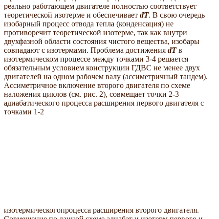
реально работающем двигателе полностью соответствует
теоретической изотерме и обеспечивает
dT
. В свою очередь
изобарный процесс отвода тепла (конденсация) не
противоречит теоретической изотерме, так как внутри
двухфазной области состояния чистого вещества, изобары
совпадают с изотермами. Проблема достижения
dT
в
изотермическом процессе между точками 3-4 решается
обязательным условием конструкции ГДВС не менее двух
двигателей на одном рабочем валу (ассиметричный тандем).
Ассиметричное включение второго двигателя по схеме
наложения циклов (см. рис. 2), совмещает точки 2-3
адиабатического процесса расширения первого двигателя с
точками 1-2
изотермическогопроцесса расширения второго двигателя.
Совмещение по данной схеме адиабат и изотерм первого и