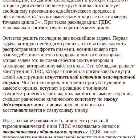
второго двигателей по всему кругу цикла способствует
свободному протеканию адиабатического процесса и
обеспечивает
dT
в изотермическом процессе сжатия между
точками цикла 3-4. При таком раскладе цикл ГДВС
максимально соответствует теоретическому циклу.
Остается решить последние две важнейшие задачи. Первая
задача, которую необходимо решить, это высокая скорость
распространения фронта пламени, возникающего при
взаимодействии чистого водорода и чистого кислорода,
вторая задача это высокая себестоимость водорода и
кислорода, которые получают из воды. Эти обе задачи решает
конструкция ГДВС, которая позволила организовать внутри
самой конструкции
искусственный источник
неисчерпаемой
энергии
. Чистый кислород, постоянно присутствующий в
камере сгорания, вступает в реакцию с топливом
стехиометрического состава, подаваемого в камеру сгорания,
смещает равновесие химического константу по
закону
действующих масс
, прореагировав, полностью
восстанавливается к следующему циклу.
Итак, из выше изложенного, видно, что реальный
термодинамический цикл ГДВС максимально близок к
теоретическому обратимому процессу
. ГДВС может
претендовать на звание идеальной конструкции теплосиловой