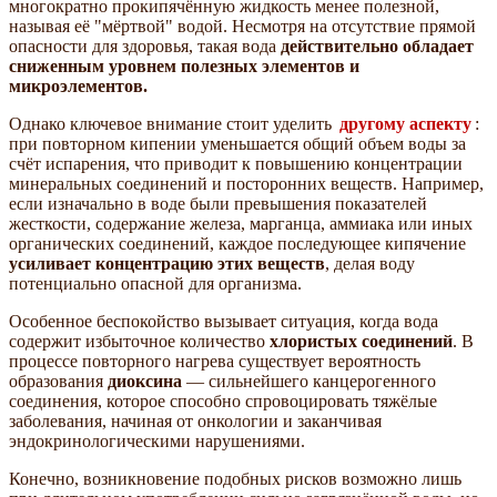
многократно прокипячённую жидкость менее полезной,
называя её "мёртвой" водой. Несмотря на отсутствие прямой
опасности для здоровья, такая вода
действительно обладает
сниженным уровнем полезных элементов и
микроэлементов.
Однако ключевое внимание стоит уделить
другому аспекту
:
при повторном кипении уменьшается общий объем воды за
счёт испарения, что приводит к повышению концентрации
минеральных соединений и посторонних веществ. Например,
если изначально в воде были превышения показателей
жесткости, содержание железа, марганца, аммиака или иных
органических соединений, каждое последующее кипячение
усиливает концентрацию этих веществ
, делая воду
потенциально опасной для организма.
Особенное беспокойство вызывает ситуация, когда вода
содержит избыточное количество
хлористых соединений
. В
процессе повторного нагрева существует вероятность
образования
диоксина
— сильнейшего канцерогенного
соединения, которое способно спровоцировать тяжёлые
заболевания, начиная от онкологии и заканчивая
эндокринологическими нарушениями.
Конечно, возникновение подобных рисков возможно лишь