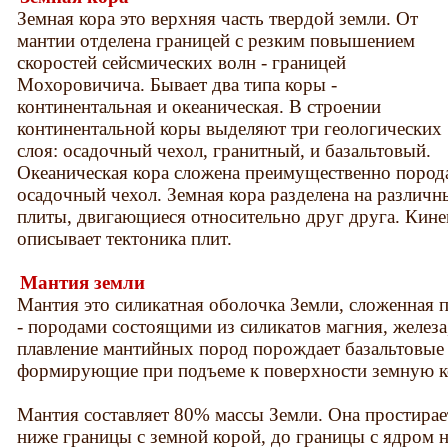
Земная кора это верхняя часть твердой земли. От
мантии отделена границей с резким повышением
скоростей сейсмических волн - границей
Мохоровичича. Бывает два типа коры -
континентальная и океаническая. В строении
континентальной коры выделяют три геологических
слоя: осадочный чехол, гранитный, и базальтовый.
Океаническая кора сложена преимущественно порода
осадочный чехол. Земная кора разделена на различ
плиты, двигающиеся относительно друг друга. Кин
описывает тектоника плит.
Мантия земли
Мантия это силикатная оболочка Земли, сложенная
- породами состоящими из силикатов магния, железа
плавление мантийных пород порождает базальтовые
формирующие при подъеме к поверхности земную к
Мантия составляет 80% массы Земли. Она простирает
ниже границы с земной корой, до границы с ядром 