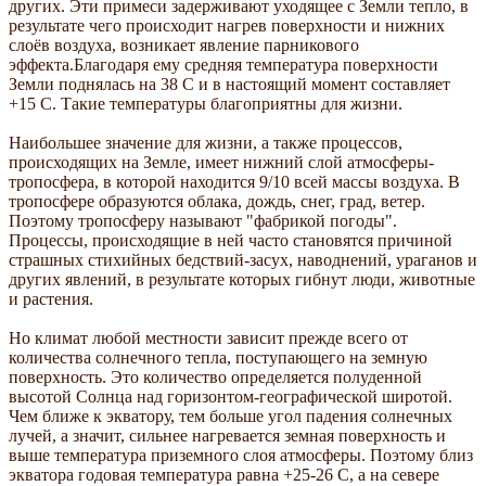
других. Эти примеси задерживают уходящее с Земли тепло, в
результате чего происходит нагрев поверхности и нижних
слоёв воздуха, возникает явление парникового
эффекта.Благодаря ему средняя температура поверхности
Земли поднялась на 38 С и в настоящий момент составляет
+15 С. Такие температуры благоприятны для жизни.
Наибольшее значение для жизни, а также процессов,
происходящих на Земле, имеет нижний слой атмосферы-
тропосфера, в которой находится 9/10 всей массы воздуха. В
тропосфере образуются облака, дождь, снег, град, ветер.
Поэтому тропосферу называют "фабрикой погоды".
Процессы, происходящие в ней часто становятся причиной
страшных стихийных бедствий-засух, наводнений, ураганов и
других явлений, в результате которых гибнут люди, животные
и растения.
Но климат любой местности зависит прежде всего от
количества солнечного тепла, поступающего на земную
поверхность. Это количество определяется полуденной
высотой Солнца над горизонтом-географической широтой.
Чем ближе к экватору, тем больше угол падения солнечных
лучей, а значит, сильнее нагревается земная поверхность и
выше температура приземного слоя атмосферы. Поэтому близ
экватора годовая температура равна +25-26 С, а на севере