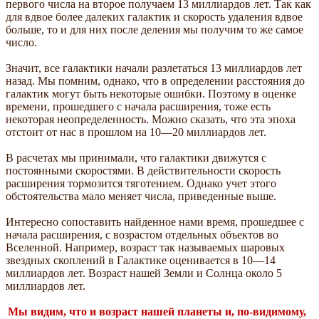
первого числа на второе получаем 13 миллиардов лет. Так как
для вдвое более далеких галактик и скорость удаления вдвое
больше, то и для них после деления мы получим то же самое
число.
Значит, все галактики начали разлетаться 13 миллиардов лет
назад. Мы помним, однако, что в определении расстояния до
галактик могут быть некоторые ошибки. Поэтому в оценке
времени, прошедшего с начала расширения, тоже есть
некоторая неопределенность. Можно сказать, что эта эпоха
отстоит от нас в прошлом на 10—20 миллиардов лет.
В расчетах мы принимали, что галактики движутся с
постоянными скоростями. В действительности скорость
расширения тормозится тяготением. Однако учет этого
обстоятельства мало меняет числа, приведенные выше.
Интересно сопоставить найденное нами время, прошедшее с
начала расширения, с возрастом отдельных объектов во
Вселенной. Например, возраст так называемых шаровых
звездных скоплений в Галактике оценивается в 10—14
миллиардов лет. Возраст нашей Земли и Солнца около 5
миллиардов лет.
Мы видим, что и возраст нашей планеты и, по-видимому,