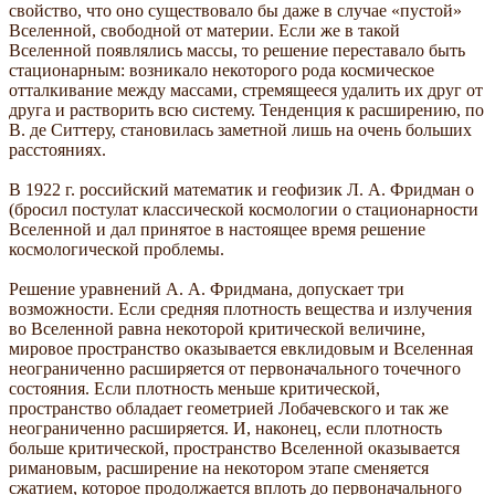
свойство, что оно существовало бы даже в случае «пустой»
Вселенной, свободной oт материи. Если же в такой
Вселенной появлялись массы, то решение переставало быть
стационарным: возникало некоторого рода космическое
отталкивание между массами, стремящееся удалить их друг от
друга и растворить всю систему. Тенденция к расширению, по
В. де Ситтеру, становилась заметной лишь на очень больших
расстояниях.
В 1922 г. российский математик и геофизик Л. А. Фридман о
(бросил постулат классической космологии о стационарности
Вселенной и дал принятое в настоящее время решение
космологической проблемы.
Решение уравнений А. А. Фридмана, допускает три
возможности. Если средняя плотность вещества и излучения
во Вселенной равна некоторой критической величине,
мировое пространство оказывается евклидовым и Вселенная
неограниченно расширяется от первоначального точечного
состояния. Если плотность меньше критической,
пространство обладает геометрией Лобачевского и так же
неограниченно расширяется. И, наконец, если плотность
больше критической, пространство Вселенной оказывается
римановым, расширение на некотором этапе сменяется
сжатием, которое продолжается вплоть до первоначального