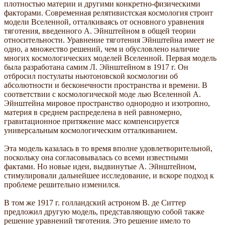
плотностью материи и другими конкретно-физическими
факторами. Современная релятивистская космология строит
модели Вселенной, отталкиваясь от основного уравнения
тяготения, введенного А. Эйнштейном в общей теории
относительности. Уравнение тяготения Эйнштейна имеет не
одно, а множество решений, чем и обусловлено наличие
многих космологических моделей Вселенной. Первая модель
была разработана самим Л. Эйнштейном в 1917 г. Он
отбросил постулаты ньютоновской космологии об
абсолютности и бесконечности пространства и времени. В
соответствии с космологической моде лью Вселенной А.
Эйнштейна мировое пространство однородно и изотропно,
материя в среднем распределена в ней равномерно,
гравитационное притяжение масс компенсируется
универсальным космологическим отталкиванием.
Эта модель казалась в то время вполне удовлетворительной,
поскольку она согласовывалась со всеми известными
фактами. Но новые идеи, выдвинутые А. Эйнштейном,
стимулировали дальнейшее исследование, и вскоре подход к
проблеме решительно изменился.
В том же 1917 г. голландский астроном В. де Ситтер
предложил другую модель, представляющую собой также
решение уравнений тяготения. Это решение имело то