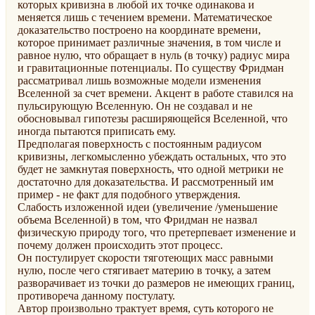
которых кривизна в любой их точке одинакова и
меняется лишь с течением времени. Математическое
доказательство построено на координате времени,
которое принимает различные значения, в том числе и
равное нулю, что обращает в нуль (в точку) радиус мира
и гравитационные потенциалы. По существу Фридман
рассматривал лишь возможные модели изменения
Вселенной за счет времени. Акцент в работе ставился на
пульсирующую Вселенную. Он не создавал и не
обосновывал гипотезы расширяющейся Вселенной, что
иногда пытаются приписать ему.
Предполагая поверхность с постоянным радиусом
кривизны, легкомысленно убеждать остальных, что это
будет не замкнутая поверхность, что одной метрики не
достаточно для доказательства. И рассмотренный им
пример - не факт для подобного утверждения.
Слабость изложенной идеи (увеличение /уменьшение
объема Вселенной) в том, что Фридман не назвал
физическую природу того, что претерпевает изменение и
почему должен происходить этот процесс.
Он постулирует скорости тяготеющих масс равными
нулю, после чего стягивает материю в точку, а затем
разворачивает из точки до размеров не имеющих границ,
противореча данному постулату.
Автор произвольно трактует время, суть которого не