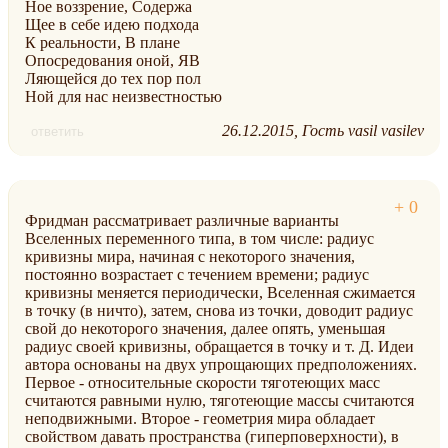
Ное воззрение, Содержа
Щее в себе идею подхода
К реальности, В плане
Опосредования оной, ЯВ
Ляющейся до тех пор пол
Ной для нас неизвестностью
26.12.2015
Гость vasil vasilev
ответить
Фридман рассматривает различные варианты
Вселенных переменного типа, в том числе: радиус
кривизны мира, начиная с некоторого значения,
постоянно возрастает с течением времени; радиус
кривизны меняется периодически, Вселенная сжимается
в точку (в ничто), затем, снова из точки, доводит радиус
свой до некоторого значения, далее опять, уменьшая
радиус своей кривизны, обращается в точку и т. Д. Идеи
автора основаны на двух упрощающих предположениях.
Первое - относительные скорости тяготеющих масс
считаются равными нулю, тяготеющие массы считаются
неподвижными. Второе - геометрия мира обладает
свойством давать пространства (гиперповерхности), в