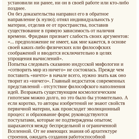
установили ни ранее, ни он в своей работе или кто-либо
позднее.
Он без доказательства направил его в обратное
направление (к нулю); отнял индивидуальность у
материи, отделив ее от пространства, поставив
существование в прямую зависимость от наличия
времени. Фридман признает слабость своих аргументов:
«... предположение не имеет, как мне кажется, в основе
своей каких-либо физических или философских
соображений и вводится исключительно в целях
упрощения вычислений».
Попытка следовать сказанию индусской мифологии и
«сотворить мир из ничего» не состоялась. Прежде чем
поставить «ничто» в начале всего, нужно знать как оно
творит из «ничего». Главный недостаток современных
представлений - отсутствие философского наполнения
идей. Возражать существующим космологическим
гипотезам можно долго, но это было бы утомительно. А
если коротко, то авторы изобретений не знают свойств
первичной материи, как происходит эволюционный
процесс и образование форм; руководствуются
постулатами, которые не подтверждены опытом;
шарахаются между беспредельной и ограниченной
Вселенной. От не имеющих знания об архитектуре
строения, ожидать создания работоспособной