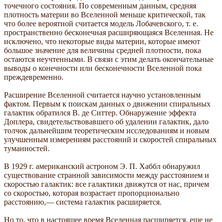
точечного состояния. По современным данным, средняя
плотность материи во Вселенной меньше критической, так
что более вероятной считается модель Лобачевского, т. е.
пространственно бесконечная расширяющаяся Вселенная. Не
исключено, что некоторые виды материи, которые имеют
большое значение для величины средней плотности, пока
остаются неучтенными. В связи с этим делать окончательные
выводы о конечности или бесконечности Вселенной пока
преждевременно.
Расширение Вселенной считается научно установленным
фактом. Первым к поискам данных о движении спиральных
галактик обратился В. де Ситтер. Обнаружение эффекта
Доплера, свидетельствовавшего об удалении галактик, дало
толчок дальнейшим теоретическим исследованиям и новым
улучшенным измерениям расстояний и скоростей спиральных
туманностей.
В 1929 г. американский астроном Э. П. Хаббл обнаружил
существование странной зависимости между расстоянием и
скоростью галактик: все галактики движутся от нас, причем
со скоростью, которая возрастает пропорционально
расстоянию,— система галактик расширяется.
Но то, что в настоящее время Вселенная расширяется, еще не