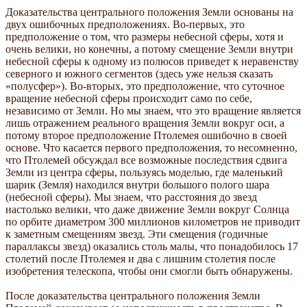
Доказательства центрального положения Земли основаны на
двух ошибочных предположениях. Во-первых, это
предположение о том, что размеры небесной сферы, хотя и
очень велики, но конечны, а потому смещение Земли внутри
небесной сферы к одному из полюсов приведет к неравенству
северного и южного сегментов (здесь уже нельзя сказать
«полусфер»). Во-вторых, это предположение, что суточное
вращение небесной сферы происходит само по себе,
независимо от Земли. Но мы знаем, что это вращение является
лишь отражением реального вращения Земли вокруг оси, а
потому второе предположение Птолемея ошибочно в своей
основе. Что касается первого предположения, то несомненно,
что Птолемей обсуждал все возможные последствия сдвига
Земли из центра сферы, пользуясь моделью, где маленький
шарик (Земля) находился внутри большого полого шара
(небесной сферы). Мы знаем, что расстояния до звезд
настолько велики, что даже движение Земли вокруг Солнца
по орбите диаметром 300 миллионов километров не приводит
к заметным смещениям звезд. Эти смещения (годичные
параллаксы звезд) оказались столь малы, что понадобилось 17
столетий после Птолемея и два с лишним столетия после
изобретения телескопа, чтобы они смогли быть обнаружены.
После доказательства центрального положения Земли