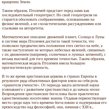
вращении Земли.
Таким образом, Птолемей предстает перед нами как
последовательный геоцентрист. Но свой геоцентризм он
старается обосновать соображениями, основанными на
физике явлений, а не схоластическими рассуждениями или
ссылками на авторитеты.
Математическое описание движений планет, Солнца и Луны
в системе мира Птолемея достигло такой точности, что
позволяло предвычислять положения этих светил на небе, а
также наступление не которых небесных явлений, связанных
с их движением (например, солнечных и лунных затмений), с
весьма высокой для того времени точностью. Таким образом,
математическая модель Птолемея имела большую
прогностическую ценность.
В то же время христианская церковь в странах Европы в
результате ряда объективных факторов взяла на себя роль
«хранителя учености». От периода заката античной науки
(совпавшего с развитием христианства) и до начала эпохи
Возрождения христианские богословы были практически
единственными носителями знания. Отдавая первенствующее
место среди наук того времени богословию и подчеркивая его
превосходство над философией, они, начиная с XIII в.,