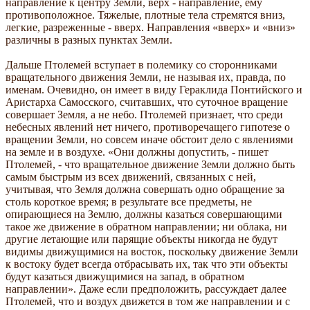
направление к центру Земли, верх - направление, ему
противоположное. Тяжелые, плотные тела стремятся вниз,
легкие, разреженные - вверх. Направления «вверх» и «вниз»
различны в разных пунктах Земли.
Дальше Птолемей вступает в полемику со сторонниками
вращательного движения Земли, не называя их, правда, по
именам. Очевидно, он имеет в виду Гераклида Понтийского и
Аристарха Самосского, считавших, что суточное вращение
совершает Земля, а не небо. Птолемей признает, что среди
небесных явлений нет ничего, противоречащего гипотезе о
вращении Земли, но совсем иначе обстоит дело с явлениями
на земле и в воздухе. «Они должны допустить, - пишет
Птолемей, - что вращательное движение Земли должно быть
самым быстрым из всех движений, связанных с ней,
учитывая, что Земля должна совершать одно обращение за
столь короткое время; в результате все предметы, не
опирающиеся на Землю, должны казаться совершающими
такое же движение в обратном направлении; ни облака, ни
другие летающие или парящие объекты никогда не будут
видимы движущимися на восток, поскольку движение Земли
к востоку будет всегда отбрасывать их, так что эти объекты
будут казаться движущимися на запад, в обратном
направлении». Даже если предположить, рассуждает далее
Птолемей, что и воздух движется в том же направлении и с