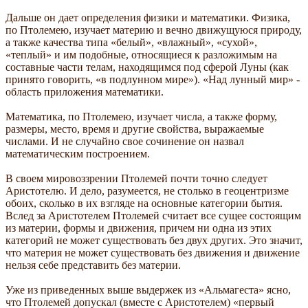
Дальше он дает определения физики и математики. Физика,
по Птолемею, изучает материю и вечно движущуюся природу,
а также качества типа «белый», «влажный», «сухой»,
«теплый» и им подобные, относящиеся к разложимым на
составные части телам, находящимся под сферой Луны (как
принято говорить, «в подлунном мире»). «Над лунный мир» -
область приложения математики.
Математика, по Птолемею, изучает числа, а также форму,
размеры, место, время и другие свойства, выражаемые
числами. И не случайно свое сочинение он назвал
математическим построением.
В своем мировоззрении Птолемей почти точно следует
Аристотелю. И дело, разумеется, не столько в геоцентризме
обоих, сколько в их взгляде на основные категории бытия.
Вслед за Аристотелем Птолемей считает все сущее состоящим
из материи, формы и движения, причем ни одна из этих
категорий не может существовать без двух других. Это значит,
что материя не может существовать без движения и движение
нельзя себе представить без материи.
Уже из приведенных выше выдержек из «Альмагеста» ясно,
что Птолемей допускал (вместе с Аристотелем) «первый