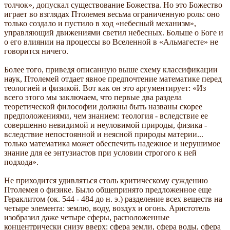
толчок», допускал существование Божества. Но это Божество
играет во взглядах Птолемея весьма ограниченную роль: оно
только создало и пустило в ход «небесный механизм»,
управляющий движениями светил небесных. Больше о Боге и
о его влиянии на процессы во Вселенной в «Альмагесте» не
говорится ничего.
Более того, приведя описанную выше схему классификации
наук, Птолемей отдает явное предпочтение математике перед
теологией и физикой. Вот как он это аргументирует: «Из
всего этого мы заключаем, что первые два раздела
теоретической философии должны быть названы скорее
предположениями, чем знанием: теология - вследствие ее
совершенно невидимой и неуловимой природы, физика -
вследствие непостоянной и неясной природы материи...
только математика может обеспечить надежное и нерушимое
знание для ее энтузиастов при условии строгого к ней
подхода».
Не приходится удивляться столь критическому суждению
Птолемея о физике. Было общепринято предложенное еще
Гераклитом (ок. 544 - 484 до н. э.) разделение всех веществ на
четыре элемента: землю, воду, воздух и огонь. Аристотель
изобразил даже четыре сферы, расположенные
концентрически снизу вверх: сфера земли, сфера воды, сфера