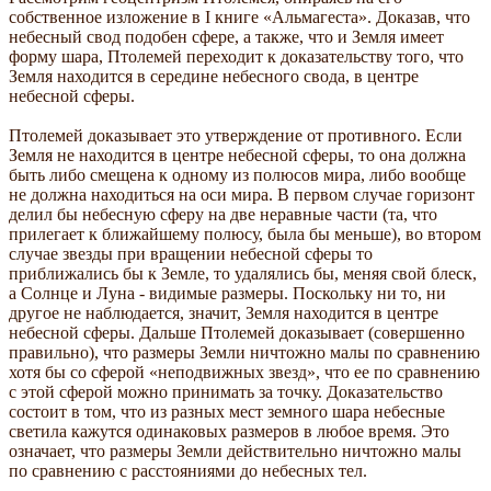
собственное изложение в I книге «Альмагеста». Доказав, что
небесный свод подобен сфере, а также, что и Земля имеет
форму шара, Птолемей переходит к доказательству того, что
Земля находится в середине небесного свода, в центре
небесной сферы.
Птолемей доказывает это утверждение от противного. Если
Земля не находится в центре небесной сферы, то она должна
быть либо смещена к одному из полюсов мира, либо вообще
не должна находиться на оси мира. В первом случае горизонт
делил бы небесную сферу на две неравные части (та, что
прилегает к ближайшему полюсу, была бы меньше), во втором
случае звезды при вращении небесной сферы то
приближались бы к Земле, то удалялись бы, меняя свой блеск,
а Солнце и Луна - видимые размеры. Поскольку ни то, ни
другое не наблюдается, значит, Земля находится в центре
небесной сферы. Дальше Птолемей доказывает (совершенно
правильно), что размеры Земли ничтожно малы по сравнению
хотя бы со сферой «неподвижных звезд», что ее по сравнению
с этой сферой можно принимать за точку. Доказательство
состоит в том, что из разных мест земного шара небесные
светила кажутся одинаковых размеров в любое время. Это
означает, что размеры Земли действительно ничтожно малы
по сравнению с расстояниями до небесных тел.