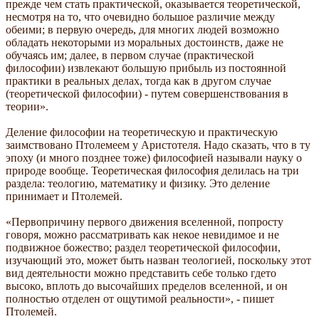
прежде чем стать практической, оказывается теоретической,
несмотря на то, что очевидно большое различие между
обеими; в первую очередь, для многих людей возможно
обладать некоторыми из моральных достоинств, даже не
обучаясь им; далее, в первом случае (практической
философии) извлекают большую прибыль из постоянной
практики в реальных делах, тогда как в другом случае
(теоретической философии) - путем совершенствования в
теории».
Деление философии на теоретическую и практическую
заимствовано Птолемеем у Аристотеля. Надо сказать, что в ту
эпоху (и много позднее тоже) философией называли науку о
природе вообще. Теоретическая философия делилась на три
раздела: теологию, математику и физику. Это деление
принимает и Птолемей.
«Первопричину первого движения вселенной, попросту
говоря, можно рассматривать как некое невидимое и не
подвижное божество; раздел теоретической философии,
изучающий это, может быть назван теологией, поскольку этот
вид деятельности можно представить себе только гдето
высоко, вплоть до высочайших пределов вселенной, и он
полностью отделен от ощутимой реальности», - пишет
Птолемей.