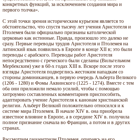
конкретных функций, за исключением создания мира и
первого толчка».
С этой точки зрения историческим курьезом является то
обстоятельство, что спустя тысячу лет учения Аристотеля и
Птолемея были официально признаны католической
церковью как истинные. Правда, произошло это далеко не
сразу. Первые переводы трудов Аристотеля и Птолемея на
латинский язык появились в Европе в конце XII в; это были
переводы с арабского. Переводы работ Аристотеля
непосредственно с греческого были сделаны (Вильгельмом
Мербекским) уже в 60-х годах XIII в. Вскоре после этого
взгляды Аристотеля подверглись жестоким нападкам со
стороны доминиканцев, в первую очередь Альберта Великого
(1206 - 1280) и Фомы Аквинского (1225 - 1274). Вместе с тем
оба они приложили немало усилий, чтобы с помощью
хитроумно составленных комментариев приспособить,
адаптировать учение Аристотеля к канонам христианской
религии. Альберт Великий положительно относился и к
системе мира Птолемея. В начале XIV в. она приобрела
известное влияние в Европе, а в середине XIV в. получила
полное признание сначала во Франции, а потом и в других
странах.
Рассмотрим геоцентризм Птолемея, опираясь на его