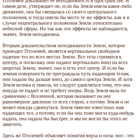
Птолемей доказывает ее неподвижность в пространстве. В
самом деле, утверждает он, если бы Земля имела какое-либо
движение, она бы смещалась со своего центрального
положения, и тогда имели бы место те же эффекты, как и в
случае нецентрального положения Земли относительно
небесной сферы. Но так как эти эффекты не наблюдаются,
значит, Земля неподвижна.
Вторым доказательством неподвижности Земли, которое
приводит Птолемей, является вертикальное свободное
падение тел во всех местах Земли. Все тела стремятся к
центру, и поскольку они падают вертикально вниз на всех
широтах Земли, значит, она и есть этот центр. И если бы
земная поверхность не преграждала путь падающим телам,
они падали бы дальше вниз, до самого центра Земли. И хотя
Земля велика и тяжела, не следует удивляться тому, что она
никуда не падает и не требует опоры. Ведь Земля мала по
сравнению с Вселенной, которая оказывает на нее
равномерное давление со всех сторон, а потому Земля и не
может никуда сдвинуться. Земля тяжелее известных нам
падающих тел, а потому, если бы она тоже могла куда-нибудь
падать, она падала бы быстрее, и мы не могли бы этого не
заметить.
Здесь же Птолемей объясняет понятия верха и низа: низ - это