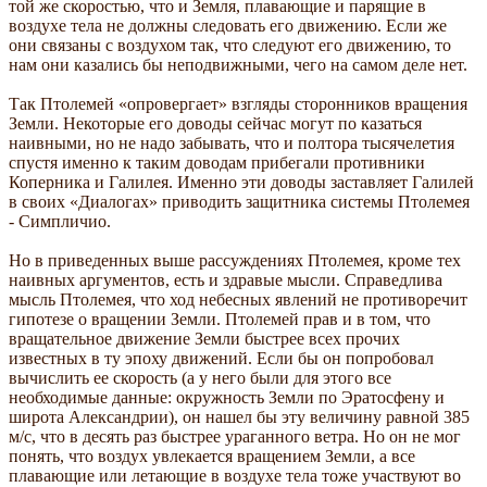
той же скоростью, что и Земля, плавающие и парящие в
воздухе тела не должны следовать его движению. Если же
они связаны с воздухом так, что следуют его движению, то
нам они казались бы неподвижными, чего на самом деле нет.
Так Птолемей «опровергает» взгляды сторонников вращения
Земли. Некоторые его доводы сейчас могут по казаться
наивными, но не надо забывать, что и полтора тысячелетия
спустя именно к таким доводам прибегали противники
Коперника и Галилея. Именно эти доводы заставляет Галилей
в своих «Диалогах» приводить защитника системы Птолемея
- Симпличио.
Но в приведенных выше рассуждениях Птолемея, кроме тех
наивных аргументов, есть и здравые мысли. Справедлива
мысль Птолемея, что ход небесных явлений не противоречит
гипотезе о вращении Земли. Птолемей прав и в том, что
вращательное движение Земли быстрее всех прочих
известных в ту эпоху движений. Если бы он попробовал
вычислить ее скорость (а у него были для этого все
необходимые данные: окружность Земли по Эратосфену и
широта Александрии), он нашел бы эту величину равной 385
м/с, что в десять раз быстрее ураганного ветра. Но он не мог
понять, что воздух увлекается вращением Земли, а все
плавающие или летающие в воздухе тела тоже участвуют во