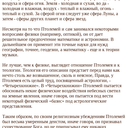
воздуха и сфера огня. Земля - холодная и сухая, во да -
холодная и влажная, воздух - теплый и влажный, огонь -
теплый и сухой. За сферой огня следует уже сфера Луны, а
затем - сферы других планет и сфера звезд.
Несмотря на то что Птолемей и сам занимался некоторыми
вопросами физики (например, оптикой), он от дает
решительное предпочтение математике и астрономии. В
дальнейшем он применит эти точные науки для нужд
географии, точнее, геодезии, а математику - еще и к теории
музыки.
Не лучше, чем к физике, выглядит отношение Птолемея и к
теологии. Теология его описании предстает перед нами как
нечто столь же возвышенное, сколь и неясное, Правда, у
Птолемея есть целый труд, посвященный астрологии, -
«Четырехкнижие». В «Четырехкнижии» Птолемей пытается
обосновать некие физические воздействия небесных светил
на земные явления, иначе говоря, он пытается под вести
некоторый физический «базис» под астрологические
представления.
Таким образом, по своим религиозным убеждениям Птолемей
был весьма умеренным деистом, иначе говоря, он признавал
существование Бога, но не приписывал ему никаких