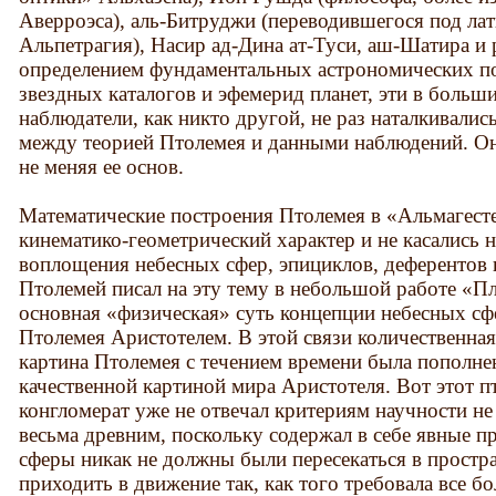
Аверроэса), аль-Битруджи (переводившегося под л
Альпетрагия), Насир ад-Дина ат-Туси, аш-Шатира и 
определением фундаментальных астрономических по
звездных каталогов и эфемерид планет, эти в больш
наблюдатели, как никто другой, не раз наталкивали
между теорией Птолемея и данными наблюдений. Они
не меняя ее основ.
Математические построения Птолемея в «Альмагест
кинематико-геометрический характер и не касались 
воплощения небесных сфер, эпициклов, деферентов и
Птолемей писал на эту тему в небольшой работе «П
основная «физическая» суть концепции небесных сф
Птолемея Аристотелем. В этой связи количественна
картина Птолемея с течением времени была пополне
качественной картиной мира Аристотеля. Вот этот п
конгломерат уже не отвечал критериям научности не
весьма древним, поскольку содержал в себе явные п
сферы никак не должны были пересекаться в простра
приходить в движение так, как того требовала все б