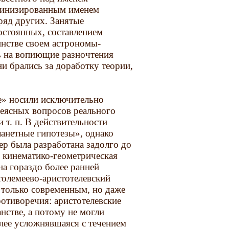
атинизированным именем
ряд других. Занятые
стоянных, составлением
инстве своем астрономы-
сь на вопиющие разночтения
 брались за доработку теории,
е» носили исключительно
неясных вопросов реального
 т. п. В действительности
ланетные гипотезы», однако
ер была разработана задолго до
я кинематико-геометрическая
на гораздо более ранней
толемеево-аристотелевский
 только современным, но даже
ротиворечия: аристотелевские
нстве, а потому не могли
олее усложнявшаяся с течением