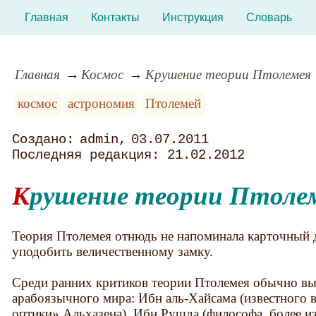
Главная
Контакты
Инструкция
Словарь
Главная
Космос
Крушение теории Птолемея
космос
астрономия
Птолемей
admin
03.07.2011
21.02.2012
Крушение теории Птоле
Теория Птолемея отнюдь не напоминала карточный 
уподобить величественному замку.
Среди ранних критиков теории Птолемея обычно вы
арабоязычного мира: Ибн аль-Хайсама (известного 
оптики» Альхазена), Ибн Рушда (философа, более и