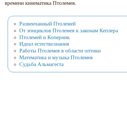
времени кинематика Птолемея.
Развенчанный Птолемей
От эпициклов Птолемея к законам Кеплера
Птолемей и Коперник
Идеал естествознания
Работы Птолемея в области оптики
Математика и музыка Птолемея
Судьба Альмагеста