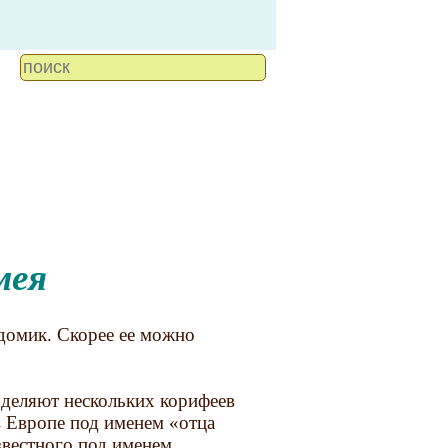
мея
домик. Скорее ее можно
деляют нескольких корифеев
в Европе под именем «отца
звестного под именем