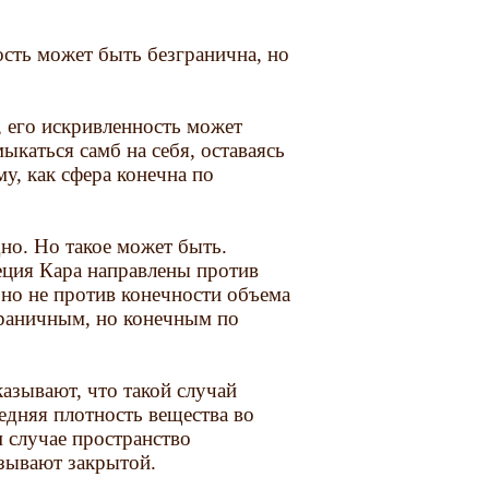
ость может быть безгранична, но
, его искривленность может
каться самб на себя, оставаясь
у, как сфера конечна по
дно. Но такое может быть.
еция Кара направлены против
 но не против конечности объема
граничным, но конечным по
азывают, что такой случай
редняя плотность вещества во
 случае пространство
зывают закрытой.