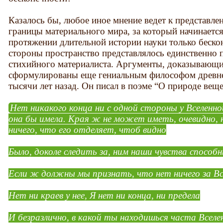
Казалось бы, любое иное мнение ведет к представле
границы материального мира, за который начинается
протяжении длительной истории науки только беско
стороны пространство представлялось единственно 
стихийного материалиста. Аргументы, доказывающие
сформулированы еще гениальным философом древн
тысячи лет назад. Он писал в поэме “О природе веще
Нет никакого конца ни с одной стороны у Вселенно
она бы имела. Края ж не может иметь, очевидно, н
ничего, что его отделяет, чтоб видно
Было, доколе следить за, ним наши чувства способн
Если ж должны мы признать, что нет ничего за Вс
Нет ни краев у нее, Я нет ни конца, ни предела
И безразлично, в какой ты находишься часта Вселе