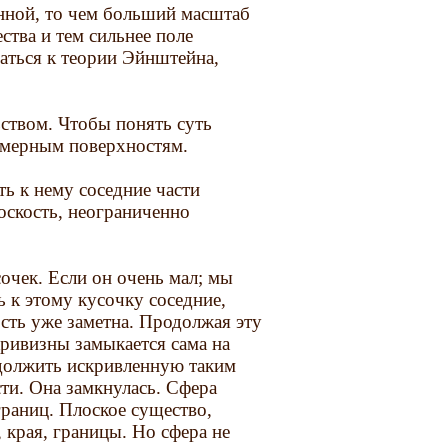
нной, то чем больший масштаб
ства и тем сильнее поле
ться к теории Эйнштейна,
ьством. Чтобы понять суть
умерным поверхностям.
ь к нему соседние части
оскость, неограниченно
очек. Если он очень мал; мы
ь к этому кусочку соседние,
сть уже заметна. Продолжая эту
кривизны замыкается сама на
одолжить искривленную таким
ти. Она замкнулась. Сфера
границ. Плоское существо,
, края, границы. Но сфера не