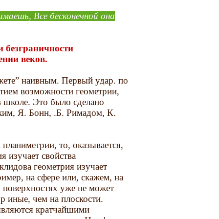
имаешь, Все бесконечной она
и безграничности
ении веков.
жете” наивным. Первый удар. по
ытием возможности геометрии,
в школе. Это было сделано
м, Я. Бонн, .Б. Римадом, К.
 планиметрии, то, оказывается,
я изучает свойства
клидова геометрия изучает
имер, на сфере или, скажем, на
 поверхностях уже не может
р иные, чем на плоскости.
являются кратчайшими