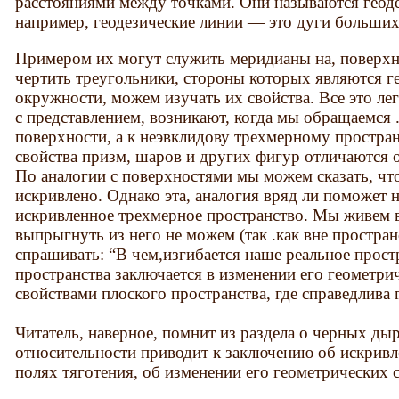
расстояниями между точками. Они называются геоде
например, геодезические линии — это дуги больших
Примером их могут служить меридианы на, поверхн
чертить треугольники, стороны которых являются г
окружности, можем изучать их свойства. Все это лег
с представлением, возникают, когда мы обращаемся 
поверхности, а к неэвклидову трехмерному простран
свойства призм, шаров и других фигур отличаются о
По аналогии с поверхностями мы можем сказать, что
искривлено. Однако эта, аналогия вряд ли поможет 
искривленное трехмерное пространство. Мы живем в
выпрыгнуть из него не можем (так .как вне простран
спрашивать: “В чем,изгибается наше реальное прос
пространства заключается в изменении его геометри
свойствами плоского пространства, где справедлива
Читатель, наверное, помнит из раздела о черных ды
относительности приводит к заключению об искривл
полях тяготения, об изменении его геометрических с