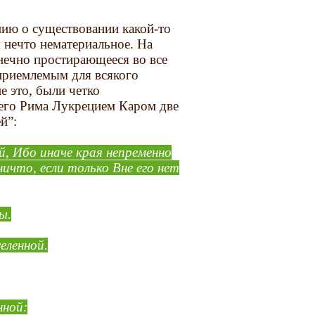
нию о существовании какой-то
 нечто нематериальное. На
нечно простирающееся во все
приемлемым для всякого
 это, были четко
его Рима Лукрецием Каром две
й”:
й, Ибо иначе края непременно
ичто, если только Вне его нет
ы.
еленной.
нной: