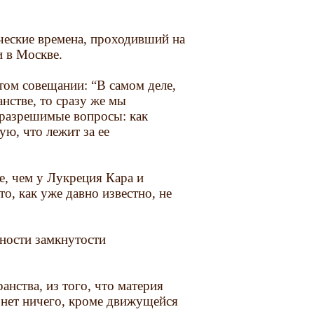
ческие времена, проходивший на
 в Москве.
том совещании: “В самом деле,
нстве, то сразу же мы
неразрешимые вопросы: как
ю, что лежит за ее
е, чем у Лукреция Кара и
о, как уже давно известно, не
ности замкнутости
анства, из того, что материя
 нет ничего, кроме движущейся