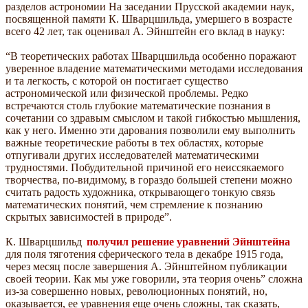
разделов астрономии На заседании Прусской академии наук,
посвященной памяти К. Шварцшильда, умершего в возрасте
всего 42 лет, так оценивал А. Эйнштейн его вклад в науку:
“В теоретических работах Шварцшильда особенно поражают
уверенное владение математическими методами исследования
и та легкость, с которой он постигает существо
астрономической или физической проблемы. Редко
встречаются столь глубокие математические познания в
сочетании со здравым смыслом и такой гибкостью мышления,
как у него. Именно эти дарования позволили ему выполнить
важные теоретические работы в тех областях, которые
отпугивали других исследователей математическими
трудностями. Побудительной причиной его неиссякаемого
творчества, по-видимому, в гораздо большей степени можно
считать радость художника, открывающего тонкую связь
математических понятий, чем стремление к познанию
скрытых зависимостей в природе”.
К. Шварцшильд
получил решение уравнений Эйнштейна
для поля тяготения сферического тела в декабре 1915 года,
через месяц после завершения А. Эйнштейном публикации
своей теории. Как мы уже говорили, эта теория очень” сложна
из-за совершенно новых, революционных понятий, но,
оказывается, ее уравнения еще очень сложны, так сказать,