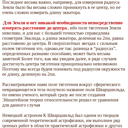
Последнее весьма важно, например, для измерения радиуса
Земли было бы весьма сложно проникнуть в ее центр, но не
очень сложно измерить длину экватора.
Для Земли и нет никакой необходимости непосредственно
измерять расстояние до центра
, ибо поле тяготения Земли
невелико, и для нас с большей точностью справедлива
геометрия Эвклида, а длина экватора, деленная на 2пи, равна
расстоянию до центра. В сверхплотных звездах с сильным
полем тяготения это, однако,не так: разница в “радиусах”,
определенных разными способами, может быть весьма
заметной Более того, как мы увидим далее, в ряде случаев
достигнуть центра тяготения принципиально невозможно
Поэтому мы всегда будем понимать под радиусом окружности
ее длину, деленную на 2пи.
Рассматриваемое нами поле тяготения вокруг сферического
невращающегося тела получило название поля Шварцшильда,
по имени ученого, который сразу же после создания
Эйнштейном теории относительности решил ее уравнения
для данного случая
Немецкий астроном К Шварцшильд был одним из творцов
современной теоретической астрофизики, им выполнен ряд
ценных работ в области практической астрофизики и других