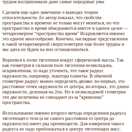
трудом воспринимали даже самые передовые умы
Сделаем еще одно замечание о выводах теории
относительности. Ее автор показал, что свойства
пространства и времени не только могут меняться, но что
пространство и время объединяются вместе в единое целое —
четырехмерное “пространство время” Искривляется именно
это единое многообразие. Конечно, наглядные представления
в такой четырехмерной сверхгеометрии еще более трудны и
мы здесь не будем на них останавливаться.
Вернемся к полю тяготения вокруг сферической массы. Так
как геометрия в сильном поле тяготения неэвклидова,
искривленная, то надо уточнить, что такое радиус
окружности, например, экватора планеты. В обычной
геометрии радиус можно определить двояко: во-первых, это
расстояние точек окружности от центра, во-вторых, это длина
окружности, деленная на 2пи. Но в неэвклидовой геометрии
эти две величины не совпадают из-за “кривизны”
пространства.
Использование именно второго метода определения радиуса
тяготеющего тела (а не самого расстояния от центра до
окружности) имеет ряд преимуществ. Для измерения такого
радиуса не надо приближаться к центру тяготеющих масс.