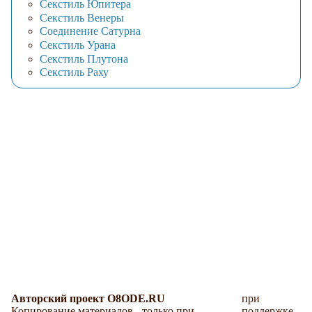
Секстиль Юпитера
Секстиль Венеры
Соединение Сатурна
Секстиль Урана
Секстиль Плутона
Секстиль Раху
Авторский проект O8ODE.RU
при
Копирование материалов - только при
поддержке