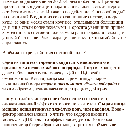
тяжёлой воды меньше на 20-25%, чем в обычной. Причина
проста: при конденсации пара значительная часть дейтерия
остаётся в атмосфере. И каково воздействие "Снеговой воды"
на организм? В одном из совхозов пившие снеговую воду
куры, за один месяц стали крупнее, откладывали больше яиц,
да и яйца стали более тяжёлыми. Поросята увеличили привес.
Замоченные в снеговой воде семена раньше давали всходы, и
урожай был выше. Рожь выращивали такую, что комбайны не
справлялись.
В чём же секрет действия снеговой воды?
Одна из гипотез старения сводится к накоплению в
организме атомов тяжёлого водорода.
Тогда выходит, что
даже небольшая замена молекул Д
0 на Н
0 ведёт к
2
2
омоложению. Кстати, когда мы варим пищу, с паром
выкипающей воды
теряем очень много лёгкого водорода
и
таким образом увеличиваем концентрацию дейтерия.
Попутно даётся интересное объяснение сыроедению,
омолаживающий эффект которого поразителен.
Сырая пища
меньше концентрирует тяжёлую воду, чем варёная.
Вода -
фактор немаловажный. Учтите, что водород входит в
молекулы ДНК, так что эффект наследуется. Во втором
поколении дейтерия будет меньше, в третьем ещё меньше...