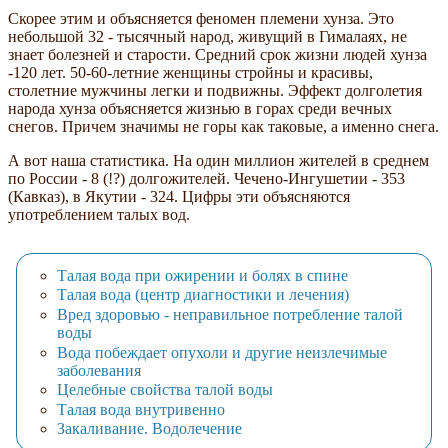
Скорее этим и объясняется феномен племени хунза. Это
небольшой 32 - тысячный народ, живущий в Гималаях, не
знает болезней и старости. Средний срок жизни людей хунза
-120 лет. 50-60-летние женщины стройны и красивы,
столетние мужчины легки и подвижны. Эффект долголетия
народа хунза объясняется жизнью в горах среди вечных
снегов. Причем значимы не горы как таковые, а именно снега.
А вот наша статистика. На один миллион жителей в среднем
по России - 8 (!?) долгожителей. Чечено-Ингушетии - 353
(Кавказ), в Якутии - 324. Цифры эти объясняются
употреблением талых вод.
Талая вода при ожирении и болях в спине
Талая вода (центр диагностики и лечения)
Вред здоровью - неправильное потребление талой
воды
Вода побеждает опухоли и другие неизлечимые
заболевания
Целебные свойства талой воды
Талая вода внутривенно
Закаливание. Водолечение