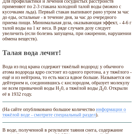
Для профилактики и лечения сосудистых расстройств
применяют по 2-3 стакана холодной талой воды (можно с
кусочками льда). Первый стакан выпивают рано утром за час
до еды, остальные - в течение дня, за час до очередного
приема пищи. Минимальная доза, оказывающая эффект, - 4-6 г
талой воды на 1 кг веса. В ряде случаев дозу следует
увеличить (если болезнь запущена, при ожирении, нарушении
обмена веществ).
Талая вода лечит!
Вода из под крана содержит тяжёлый водород: у обычного
атома водорода ядро состоит из одного протона, а у тяжёлого -
ещё и из нейтрона, то есть масса вдвое больше. Называется он
дейтерием и, соединившись с кислородом, образует молекулу
не всем привычной воды Н
0, а тяжёлой воды Д
0. Открыли
2
2
её в 1932 году.
(На сайте опубликовано большое количество
информации о
тяжёлой воде - смотрите специальный раздел
).
В воде, полученной в результате таяния снега, содержание