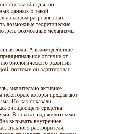
ности талой воды, по-
чных данных о такой
ся анализом разрозненных
ить возможные теоретические
смотреть возможные механизмы
ванная вода. А взаимодействие
принципиальное отличие от
рию биологического развития
дой, поэтому он адаптирован
ль, значительно активнее
ы некоторые авторы предлагают
изма. Но как показали
как очищающего средства
иями. В опытах над животными
бна вызывать внутреннее
как сильного растворителя,