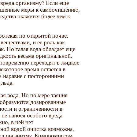
 вреда организму? Если еще
вышенные меры к самоочищению,
едства окажется более чем к
ротекая по открытой почве,
веществами, и ее роль как
ак. Но талая вода обладает еще
дкость весьма оригинальной.
одновременно переходят в жидкое
некоторое время остается в
да наравне с посторонними
 льда.
ная вода. Но по мере таяния
 образуются дозированные
ости и ограниченности в
 не нанося особого вреда
но, в ней нет
ной водой очистка возможна,
ред организму. Компромиссом