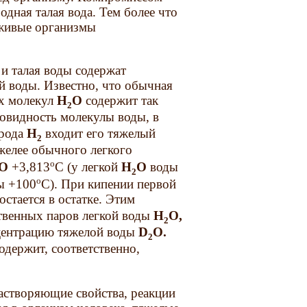
дная талая вода. Тем более что
 живые организмы
и талая воды содержат
й воды. Известно, что обычная
х молекул
Н
О
содержит так
2
новидность молекулы воды, в
орода
Н
входит его тяжелый
2
желее обычного легкого
о
O
+3,813
С (у легкой
Н
О
воды
2
о
ды +100
С). При кипении первой
остается в остатке. Этим
ественных паров легкой воды
Н
О,
2
центрацию тяжелой воды
D
O.
2
одержит, соответственно,
растворяющие свойства, реакции