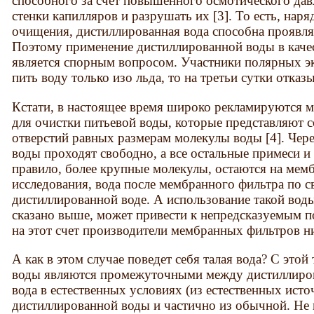
способного за счет повышенного осмотического дав
стенки капилляров и разрушать их [3]. То есть, нар
очищения, дистиллированная вода способна проявля
Поэтому применение дистиллированной воды в каче
является спорным вопросом. Участники полярных эк
пить воду только изо льда, то на третьи сутки отказ
Кстати, в настоящее время широко рекламируются 
для очистки питьевой воды, которые представляют 
отверстий равных размерам молекулы воды [4]. Чере
воды проходят свободно, а все остальные примеси и
правило, более крупные молекулы, остаются на мем
исследования, вода после мембранного фильтра по 
дистиллированной воде. А использование такой воды
сказано выше, может привести к непредсказуемым п
на этот счет производители мембранных фильтров н
А как в этом случае поведет себя талая вода? С этой
воды являются промежуточными между дистиллиров
вода в естественных условиях (из естественных исто
дистиллированной воды и частично из обычной. Не в