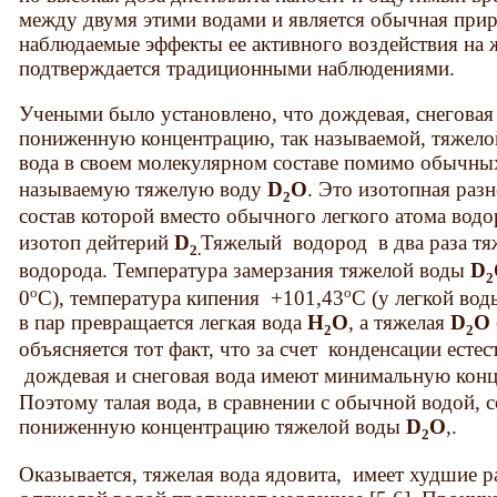
между двумя этими водами и является обычная приро
наблюдаемые эффекты ее активного воздействия на
подтверждается традиционными наблюдениями.
Учеными было установлено, что дождевая, снеговая 
пониженную концентрацию, так называемой, тяжело
вода в своем молекулярном составе помимо обычны
называемую тяжелую воду
D
O
. Это изотопная раз
2
состав которой вместо обычного легкого атома вод
изотоп дейтерий
D
Тяжелый водород в два раза тя
2.
водорода. Температура замерзания тяжелой воды
D
2
о
о
0
С), температура кипения +101,43
С (у легкой во
в пар превращается легкая вода
Н
О
, а тяжелая
D
O
2
2
объясняется тот факт, что за счет конденсации ест
дождевая и снеговая вода имеют минимальную кон
Поэтому талая вода, в сравнении с обычной водой, с
пониженную концентрацию тяжелой воды
D
O
,.
2
Оказывается, тяжелая вода ядовита, имеет худшие 