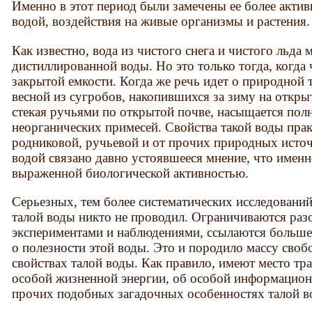
Именно в этот период были замечены ее более акти
водой, воздействия на живые организмы и растения.
Как известно, вода из чистого снега и чистого льда 
дистиллированной воды. Но это только тогда, когда 
закрытой емкости. Когда же речь идет о природной т
весной из сугробов, накопившихся за зиму на открыт
стекая ручьями по открытой почве, насыщается по
неорганических примесей. Свойства такой воды прак
родниковой, ручьевой и от прочих природных источ
водой связано давно устоявшееся мнение, что именн
выраженной биологической активностью.
Серьезных, тем более систематических исследовани
талой воды никто не проводил. Ограничиваются ра
экспериментами и наблюдениями, ссылаются больше
о полезности этой воды. Это и породило массу сво
свойствах талой воды. Как правило, имеют место тр
особой жизненной энергии, об особой информацион
прочих подобных загадочных особенностях талой во