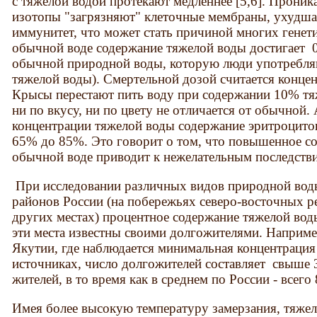
с тяжелой водой протекают медленнее [5,6]. Проник
изотопы "загрязняют" клеточные мембраны, ухудш
иммунитет, что может стать причиной многих генети
обычной воде содержание тяжелой воды достигает 0
обычной природной воды, которую люди употребляю
тяжелой воды). Смертельной дозой считается конце
Крысы перестают пить воду при содержании 10% тяж
ни по вкусу, ни по цвету не отличается от обычной. 
концентрации тяжелой воды содержание эритроцитов
65% до 85%. Это говорит о том, что повышенное с
обычной воде приводит к нежелательным последстви
При исследовании различных видов природной воды
районов России (на побережьях северо-восточных ре
других местах) процентное содержание тяжелой во
эти места известны своими долгожителями. Наприме
Якутии, где наблюдается минимальная концентрация
источниках, число долгожителей составляет свыше 
жителей, в то время как в среднем по России - всего
Имея более высокую температуру замерзания, тяжел