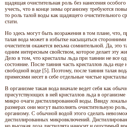
щадящая очистительная роль без нанесения особого
учесть, что в конце зимы организму требуются по
то роль талой воды как щадящего очистительного ср
стати.
Но здесь могут быть возражения в том плане, что, п
талая вода может в избытке насыщаться сторонними 
очистителя окажется весьма сомнительной. Да, это т
одним интересным свойством, которое делает эту жи
Дело в том, что кристаллы льда при таянии не все 
состояние. После таяния часть кристаллов льда еще 
свободной воде [5]. Поэтому, после таяния талая во
примесями несет в себе отдельные чистые кристаллы
В организме такая вода вначале ведет себя как обыч
присутствующих в ней кристаллов льда в организме
микро очаги дистиллированной воды. Ввиду локальн
размерах они могут выполнять очистительную роль,
организму. С обычной водой этого сделать невозмож
дистиллированных микровключений. Дистиллирован
но высокая доза дистиллята наносит и ощутимый в