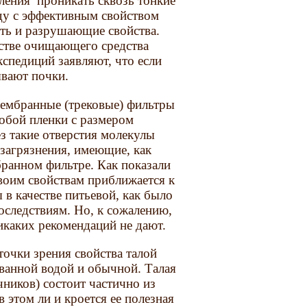
ления проникать сквозь тонкие
яду с эффективным свойством
ть и разрушающие свойства.
стве очищающего средства
спедиций заявляют, что если
ывают почки.
мембранные (трековые) фильтры
собой пленки с размером
з такие отверстия молекулы
 загрязнения, имеющие, как
бранном фильтре. Как показали
своим свойствам приближается к
 в качестве питьевой, как было
оследствиям. Но, к сожалению,
икаких рекомендаций не дают.
 точки зрения свойства талой
анной водой и обычной. Талая
чников) состоит частично из
 этом ли и кроется ее полезная