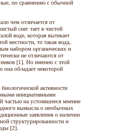
вные, по сравнению с обычной
мало чем отличается от
чистый снег тает в чистой
алой воде, которая вытекает
ой местности, то такая вода,
лным набором органических и
тически не отличаются от
ников [1]. Но именно с этой
о она обладает некоторой
й биологической активности
зовыми инициативными
й частью на устоявшееся мнение
бодного вымысла о необычных
адиционные заявления о наличии
ной структурированности и
ды [2].