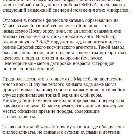
занятые обработкой данных прибора OMEGA, предложили
следующий возможный сценарий появления этих минералов.
Отложения, богатые филлосиликатами, образовались на
Марсе в самый ранний геологический период — так
называемую Ноеву эпоху (или, по аналогии с названиями
земных геологических эпох, «ноахий», англ. Noachian),
закончившуюся 3,8-3,5 млрд лет назад, говорится в пресс-
релизе Европейского космического агентства. Такой вывод
был сделан на основании подсчета количества метеоритных
кратеров и оценки степени их эрозии (см. также
«Метеоритный» метод датировки возраста астероидов
поставлен под сомнение).
Предполагается, что в то время на Марсе было достаточно
много воды. В случае теплого климата вода даже могла
присутствовать на поверхности в жидком виде, но в любом
случае пропитывала тонкий верхний слой коры.
Впоследствии измененные водой породы были перекрыты
лавовыми полями. В наше время эрозия лишь в некоторых
местах обнажила древние породы, содержащие
филлосиликаты.
Такая гипотеза объясняет, почему участки, где обнаружены
филлосиликаты, не связаны с сухими руслами и другими