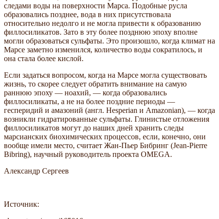
следами воды на поверхности Марса. Подобные русла
образовались позднее, вода в них присутствовала
относительно недолго и не могла привести к образованию
филлосиликатов. Зато в эту более позднюю эпоху вполне
могли образоваться сульфаты. Это произошло, когда климат на
Марсе заметно изменился, количество воды сократилось, и
она стала более кислой.
Если задаться вопросом, когда на Марсе могла существовать
жизнь, то скорее следует обратить внимание на самую
раннюю эпоху — ноахий, — когда образовались
филлосиликаты, а не на более поздние периоды —
гесперидий и амазоний (англ. Hesperian и Amazonian), — когда
возникли гидратированные сульфаты. Глинистые отложения
филлосиликатов могут до наших дней хранить следы
марсианских биохимических процессов, если, конечно, они
вообще имели место, считает Жан-Пьер Бибринг (Jean-Pierre
Bibring), научный руководитель проекта OMEGA.
Александр Сергеев
Источник: