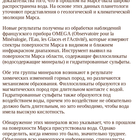
доказательства того, что в прошлом на Марсе была широко
распространена вода. На основе этих данных планетологи
уточняют представления о геологической и климатической
эволюции Марса.
Новые результаты получены из обработки наблюдений
французского прибора OMEGA (Observatoire pour la
Minéralogie, l'Eau, les Glaces et l'Activité), которые измеряют
спектры поверхности Марса в видимом и ближнем
инфракрасном диапазонах. Инструмент выявил на
поверхности Марса области, содержащие филлосиликаты
(водосодержащие минералы) и гидратированные сульфаты.
Обе эти группы минералов возникают в результате
химических изменений горных пород, но различаются
механизмом образования. Филлосиликаты образуются из
магматических пород при длительном контакте с водой.
Гидратированные сульфаты также образуются под
воздействием воды, причем это воздействие не обязательно
должно быть длительным, но зато необходимо, чтобы вода
имела высокую кислотность.
Обнаружение этих минералов ясно указывает, что в прошлом
на поверхности Марса присутствовала вода. Однако
определить, когда именно это было, значительно труднее.
Объединив всю имеющуюся информацию, специалисты,