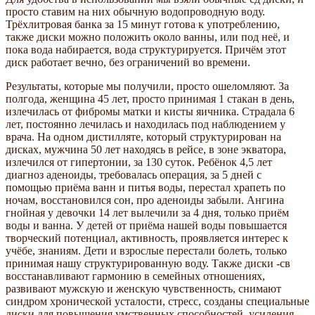
просто ставим на них обычную водопроводную воду.
Трёхлитровая банка за 15 минут готова к употреблению,
также диски можно положить около ванны, или под неё, и
пока вода набирается, вода структурируется. Причём этот
диск работает вечно, без ограничений во времени.
Результаты, которые мы получили, просто ошеломляют. За
полгода, женщина 45 лет, просто принимая 1 стакан в день,
излечилась от фибромы матки и кисты яичника. Страдала 6
лет, постоянно лечилась и находилась под наблюдением у
врача. На одном дистилляте, который структурирован на
дисках, мужчина 50 лет находясь в рейсе, в зоне экватора,
излечился от гипертонии, за 130 суток. Ребёнок 4,5 лет
диагноз аденоиды, требовалась операция, за 5 дней с
помощью приёма ванн и питья воды, перестал храпеть по
ночам, восстановился сон, про аденоиды забыли. Ангина
гнойная у девочки 14 лет вылечили за 4 дня, только приём
воды и ванна. У детей от приёма нашей воды повышается
творческий потенциал, активность, проявляется интерес к
учёбе, знаниям. Дети и взрослые перестали болеть, только
принимая нашу структурированную воду. Также диски -св
восстанавливают гармонию в семейных отношениях,
развивают мужскую и женскую чувственность, снимают
синдром хронической усталости, стресс, созданы специальные
диски для повышения умственных способностей, усиления