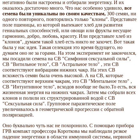
негативно были настроены и отбирали энергетику. И их
оказалось достаточно много. Что нас особенно удивило,
все
семена были уникальны по своим качествам,
300 семян, ни
одного повторного, повторялись только "клоны". Представьте
поле пшеницы, из которой выпекают хлеб для развития
гениальных способностей, или овощи или фрукты несущие
гармонию, добро, любовь, красоту. Или представьте хлеб из
"клонов", думаем такой хлеб есть никто не захочет. Вот такая
была у нас идея. Такая селекция это время будущего, но
думаем оно не за горами. На этом эксперимент не закончился,
мы посадили семена на СВ "Симфония сексуальной силы",
СВ "Витильное тело", СВ "Астральное тело" , эти СВ
соответствуют вибрациям нижних чакр. На этих СВ
всхожесть семян была очень высокой. А на СВ, которые
соответствуют верхним чакрам, это СВ "Ментальное тело" ,
СВ "Интуитивное тело", всходов вообще не было.То есть, вся
жизненная энергия на нижних чакрах. Затем мы собрали всех
клонов и полили их структурированной водой с СВ
"Сексуальная сила". Групповое паразитическое поле
увеличивалось в геометрической прогрессии с обратной
поляризацией.
Оно буквально чуть нас не похоронило. С помощью прибора
ГРВ компакт профессора Короткова мы наблюдали резкое
падение энергетики в области иммунной системы, нервной