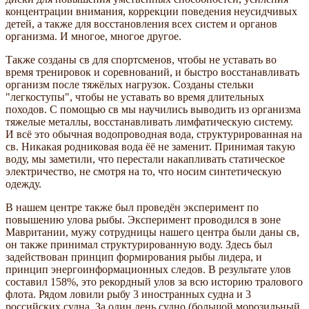
концентрации внимания, коррекции поведения неусидчивых
детей, а также для восстановления всех систем и органов
организма. И многое, многое другое.
Также созданы св для спортсменов, чтобы не уставать во
время тренировок и соревнований, и быстро восстанавливать
организм после тяжёлых нагрузок. Созданы стельки
"легкоступы", чтобы не уставать во время длительных
походов. С помощью св мы научились выводить из организма
тяжелые металлы, восстанавливать лимфатическую систему.
И всё это обычная водопроводная вода, структурированная на
св. Никакая родниковая вода ёё не заменит. Принимая такую
воду, мы заметили, что перестали накапливать статическое
электричество, не смотря на то, что носим синтетическую
одежду.
В нашем центре также был проведён эксперимент по
повышению улова рыбы. Эксперимент проводился в зоне
Мавритании, мужу сотрудницы нашего центра были даны св,
он также принимал структурированную воду. Здесь был
задействован принцип формирования рыбы лидера, и
принцип энергоинформационных следов. В результате улов
составил 158%, это рекордный улов за всю историю тралового
флота. Рядом ловили рыбу 3 иностранных судна и 3
российских судна. За один день судно (большой морозильный