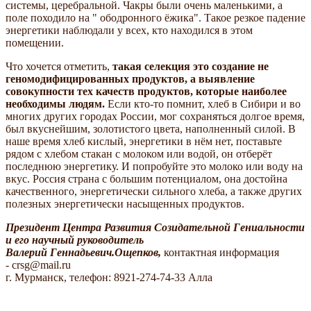
системы, церебральной. Чакры были очень маленькими, а
поле походило на " ободронного ёжика". Такое резкое падение
энергетики наблюдали у всех, кто находился в этом
помещении.
Что хочется отметить,
такая селекция это создание не
геномодифицированных продуктов, а выявление
совокупности тех качеств продуктов, которые наиболее
необходимы людям.
Если кто-то помнит, хлеб в Сибири и во
многих других городах России, мог сохраняться долгое время,
был вкуснейшим, золотистого цвета, наполненный силой. В
наше время хлеб кислый, энергетики в нём нет, поставьте
рядом с хлебом стакан с молоком или водой, он отберёт
последнюю энергетику. И попробуйте это молоко или воду на
вкус. Россия страна с большим потенциалом, она достойна
качественного, энергетически сильного хлеба, а также других
полезных энергетически насыщенных продуктов.
Президент Центра Развития Созидательной Гениальности
и его научный руководитель
Валерий Геннадьевич.Ощепков,
контактная информация
- crsg@mail.ru
г. Мурманск, телефон: 8921-274-74-33 Алла