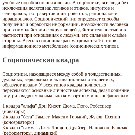
учебные пособия по психологии. В соционике, все люди без
исключения делятся на: логиков и этиков, интуитов и
сенсориков, экстравертов и интровертов, рационалов и
иррационалов. Соционический тип определяет способы
получения и обработки информации, возможности человека
при взаимодействии с окружающей действительностью и в
частности при отношениях с людьми, его сильные и слабые
стороны. Всего в соционике рассматривается 16 типов
информационного метаболизма (соционических типов).
Соционическая квадра
Социотипы, находящиеся между собой в тождественных,
дуальных, зеркальных и активационных отношениях,
образуют квадру. У всех типов квадры полностью
пересекаются основные личностные аспекты, делая общение
внутри квадры максимально комфортным и неконфликтным.
1 квадра "альфа" Дон Кихот, Дюма, Гюго, Робеспьер
(новаторы)
2 квадра "бета" Гамлет, Максим Горький, Жуков, Есенин
(консерваторы)
3 квадра "гамма" Джек Лондон, Драйзер, Наполеон, Бальзак
(реформаторы, динамики0