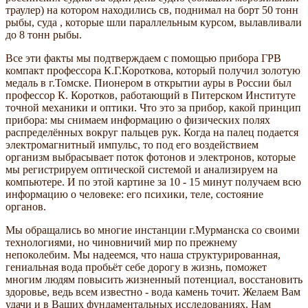
траулер) на котором находились св, поднимал на борт 50 тонн
рыбы, суда , которые шли параллельным курсом, вылавливали
до 8 тонн рыбы.
Все эти факты мы подтверждаем с помощью прибора ГРВ
компакт профессора К.Г.Короткова, который получил золотую
медаль в г.Томске. Пионером в открытии ауры в России был
профессор К. Коротков, работающий в Питерском Институте
точной механики и оптики. Что это за прибор, какой принцип
прибора: мы снимаем информацию о физических полях
распределённых вокруг пальцев рук. Когда на палец подается
электромагнитный импульс, то под его воздействием
организм выбрасывает поток фотонов и электронов, которые
мы регистрируем оптической системой и анализируем на
компьютере. И по этой картине за 10 - 15 минут получаем всю
информацию о человеке: его психики, теле, состояние
органов.
Мы обращались во многие инстанции г.Мурманска со своими
технологиями, но чиновничий мир по прежнему
непоколебим. Мы надеемся, что наша структурированная,
гениальная вода пробьёт себе дорогу в жизнь, поможет
многим людям повысить жизненный потенциал, восстановить
здоровье, ведь всем известно - вода камень точит. Желаем Вам
удачи и в Ваших фундаментальных исследованиях. Нам