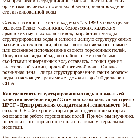
Мы предлагаем нетрадиционные методы восстановления
организма человека с помощью обычной, водопроводной
структурированной воды.
Ссылки из книги "Тайный код воды": в 1990-х годах целый
ряд российских, украинских, белорусских, казахских,
армянских научных коллективов, разработали методы
структурирования воды и записи в данную структуру самых
различных технологий, общим в которых являлось прямое
или косвенное использование свойств торсионных полей.
Полученные воды обладали стабильными целебными
свойствами минеральных вод, оставаясь, с точки зрения
классической химии, простой питьевой воды. Однако
розничная цена 1 литра структурированной таким образом
воды в настоящее время может доходить до 100 долларов
США.
Как удешевить структурированную воду и придать ей
качества целебной воды
? Этим вопросом занялся наш
центр
ЦРСГ - Центр развития созидательной гениальности
. Мы
создали СВ -Синхронизаторы времени, действие которых
основано на работе торсионных полей. Причём мы научились
переносить эти торсионные поля на любые материальные
носители.
Для удобства в использовании мы взяли обычные сд диски, и