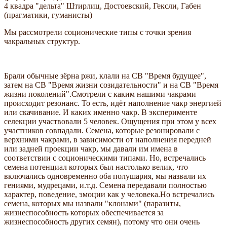
4 квадра "дельта" Штирлиц, Достоевский, Гексли, Габен
(прагматики, гуманисты)
Мы рассмотрели соционические типы с точки зрения
чакральных структур.
Брали обычные зёрна ржи, клали на СВ "Время будущее",
затем на СВ "Время жизни созидательности" и на СВ "Время
жизни поколений".Смотрели с каким нашими чакрами
происходит резонанс. То есть, идёт наполнение чакр энергией
или скачивание. И каких именно чакр. В эксперименте
селекции участвовали 5 человек. Ощущения при этом у всех
участников совпадали. Семена, которые резонировали с
верхними чакрами, в зависимости от наполнения передней
или задней проекции чакр, мы давали им имена в
соответствии с соционическими типами. Но, встречались
семена потенциал которых был настолько велик, что
включались одновременно оба полушария, мы назвали их
гениями, мудрецами, и.т.д. Семена передавали полностью
характер, поведение, эмоции как у человека.Но встречались
семена, которых мы назвали "клонами" (паразиты,
жизнеспособность которых обеспечивается за
жизнеспособность других семян), потому что они очень