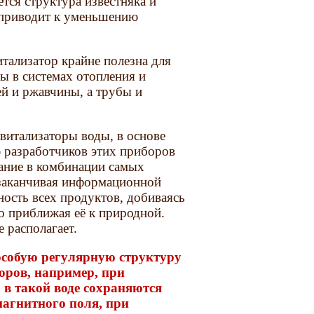
ется структура известняка и
 приводит к уменьшению
тализатор крайне полезна для
ы в системах отопления и
й и ржавчины, а трубы и
витализаторы воды, в основе
 разработчиков этих приборов
вание в комбинации самых
 заканчивая информационной
ость всех продуктов, добиваясь
о приближая её к природной.
 располагает.
 особую регулярную структуру
оров, например, при
 в такой воде сохраняются
магнитного поля, при