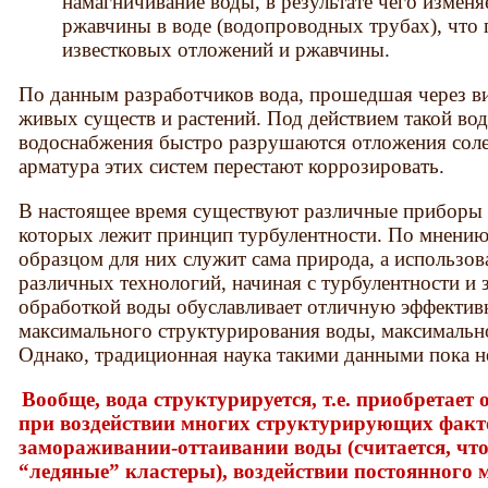
намагничивание воды, в результате чего изменя
ржавчины в воде (водопроводных трубах), что
известковых отложений и ржавчины.
По данным разработчиков вода, прошедшая через ви
живых существ и растений. Под действием такой вод
водоснабжения быстро разрушаются отложения соле
арматура этих систем перестают коррозировать.
В настоящее время существуют различные приборы 
которых лежит принцип турбулентности. По мнению
образцом для них служит сама природа, а использо
различных технологий, начиная с турбулентности и
обработкой воды обуславливает отличную эффективн
максимального структурирования воды, максимальн
Однако, традиционная наука такими данными пока не
Вообще, вода структурируется, т.е. приобретает
при воздействии многих структурирующих факт
замораживании-оттаивании воды (считается, что
“ледяные” кластеры), воздействии постоянного 