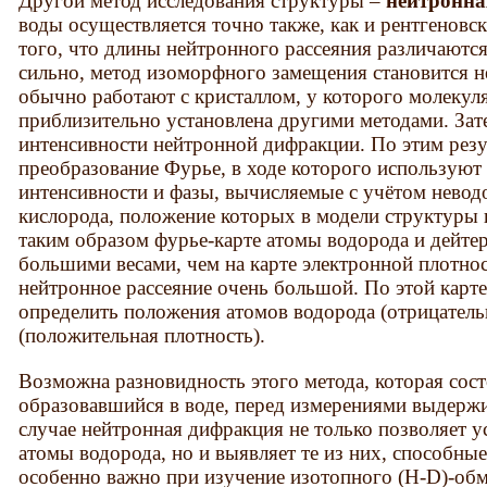
Другой метод исследования структуры –
нейтронна
воды осуществляется точно также, как и рентгеновс
того, что длины нейтронного рассеяния различаются
сильно, метод изоморфного замещения становится 
обычно работают с кристаллом, у которого молекул
приблизительно установлена другими методами. Зат
интенсивности нейтронной дифракции. По этим резу
преобразование Фурье, в ходе которого использую
интенсивности и фазы, вычисляемые с учётом неводо
кислорода, положение которых в модели структуры 
таким образом фурье-карте атомы водорода и дейтер
большими весами, чем на карте электронной плотност
нейтронное рассеяние очень большой. По этой карт
определить положения атомов водорода (отрицатель
(положительная плотность).
Возможна разновидность этого метода, которая сост
образовавшийся в воде, перед измерениями выдержи
случае нейтронная дифракция не только позволяет у
атомы водорода, но и выявляет те из них, способные
особенно важно при изучение изотопного (H-D)-об