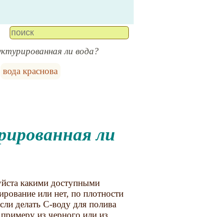
уктурированная ли вода?
вода краснова
уйста какими доступными
рование или нет, по плотности
сли делать С-воду для полива
к примеру из черного или из