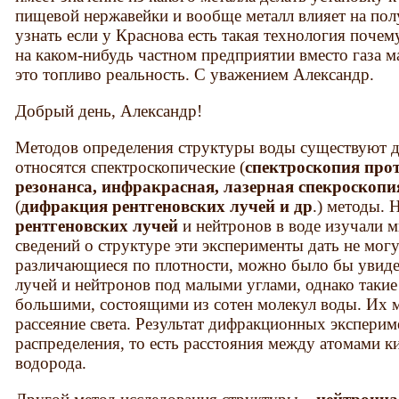
пищевой нержавейки и вообще металл влияет на пол
узнать если у Краснова есть такая технология поче
на каком-нибудь частном предприятии вместо газа м
это топливо реальность. С уважением Александр.
Добрый день, Александр!
Методов определения структуры воды существуют д
относятся спектроскопические (
спектроскопия про
резонанса, инфракрасная, лазерная спекроскопи
(
дифракция рентгеновских лучей и др
.) методы.
рентгеновских лучей
и нейтронов в воде изучали м
сведений о структуре эти эксперименты дать не мог
различающиеся по плотности, можно было бы увиде
лучей и нейтронов под малыми углами, однако таки
большими, состоящими из сотен молекул воды. Их м
рассеяние света. Результат дифракционных экспери
распределения, то есть расстояния между атомами к
водорода.