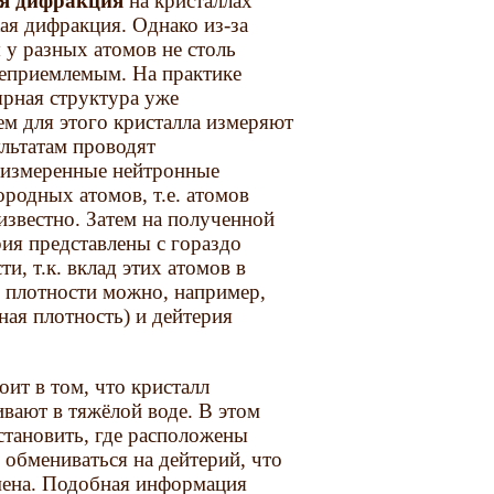
я дифракция
на кристаллах
кая дифракция. Однако из-за
 у разных атомов не столь
неприемлемым. На практике
ярная структура уже
ем для этого кристалла измеряют
льтатам проводят
т измеренные нейтронные
родных атомов, т.е. атомов
известно. Затем на полученной
ия представлены с гораздо
и, т.к. вклад этих атомов в
е плотности можно, например,
ная плотность) и дейтерия
оит в том, что кристалл
вают в тяжёлой воде. В этом
становить, где расположены
 обмениваться на дейтерий, что
мена. Подобная информация