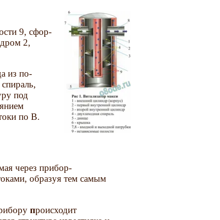
сти 9, сфор­
дром 2,
а из по­
 спираль,
уру под
иянием
токи по В.
мая через прибор-
токами, образуя тем самым
прибору
п
роисходит