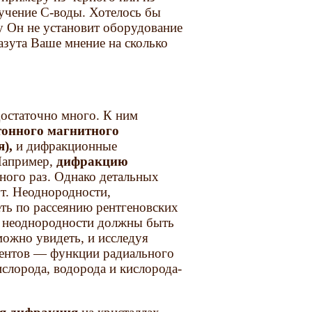
учение С-воды. Хотелось бы
му Он не установит оборудование
азута Ваше мнение на сколько
остаточно много. К ним
тонного магнитного
я),
и дифракционные
 Например,
дифракцию
ного раз. Однако детальных
ут. Неоднородности,
ть по рассеянию рентгеновских
е неоднородности должны быть
ожно увидеть, и исследуя
ментов — функции радиального
ислорода, водорода и кислорода-