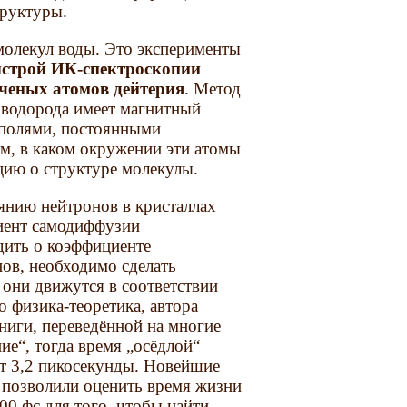
труктуры.
молекул воды. Это эксперименты
ыстрой ИК-спектроскопии
ченых атомов
дейтерия
. Метод
 водорода имеет магнитный
полями, постоянными
м, в каком окружении эти атомы
цию о структуре молекулы.
еянию нейтронов в кристаллах
иент самодиффузии
дить о коэффициенте
ов, необходимо сделать
 они движутся в соответствии
о физика-теоретика, автора
ниги, переведённой на многие
е“, тогда время „осёдлой“
т 3,2 пикосекунды. Новейшие
и
позволили оценить время жизни
00 фс для того, чтобы найти