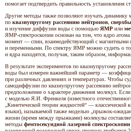
помогает подтвердить правильность установления с
Другие методы также позволяют изучать динамику 
по
квазиупругому рассеянию нейтронов
,
сверхб
и изучение диффузии воды с помощью
ЯМР
или
ме
ЯМР-спектроскопии основан на том, что ядро атома
момент — спин, взаимодействующий с магнитными 
и переменными. По спектру ЯМР можно судить о то
и ядра находятся, получая, таким образом, информа
В результате экспериментов по квазиупругому расс
воды был измерен важнейший параметр — коэффиц
при различных давлениях и температурах. Чтобы су
самодиффузии по квазиупругому рассеянию нейтрон
предположение о характере движения молекул. Если
с моделью Я.И. Френкеля (известного отечественног
„Кинетической теории жидкостей“ — классической к
языки), называемой также моделью „прыжок-ожидани
жизни (время между прыжками) молекулы составляе
методы
фемтосекундной лазерной спектроскопи
разорванной водородной связи: протону требуется 2