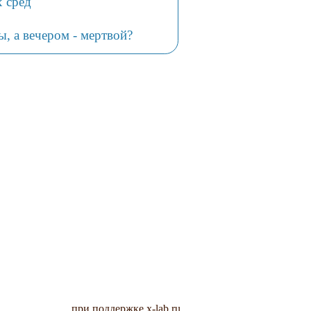
 сред
, а вечером - мертвой?
при поддержке x-lab.ru