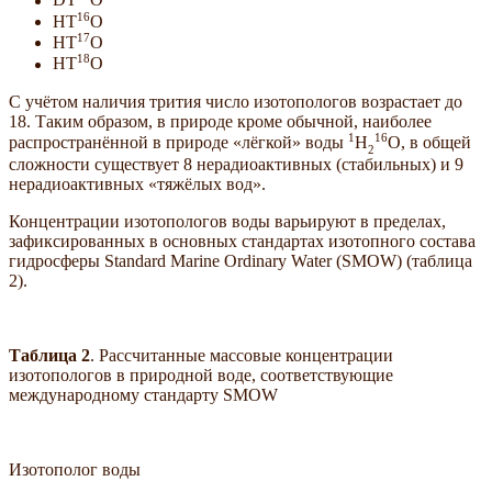
DT
O
16
HT
O
17
HT
O
18
HT
O
С учётом наличия трития число изотопологов возрастает до
18. Таким образом, в природе кроме обычной, наиболее
1
16
распространённой в природе «лёгкой» воды
H
O, в общей
2
сложности существует 8 нерадиоактивных (стабильных) и 9
нерадиоактивных «тяжёлых вод».
Концентрации изотопологов воды варьируют в пределах,
зафиксированных в основных стандартах изотопного состава
гидросферы Standard Marine Ordinary Water (SMOW) (таблица
2).
Таблица 2
. Рассчитанные массовые концентрации
изотопологов в природной воде, соответствующие
международному стандарту SMOW
Изотополог воды