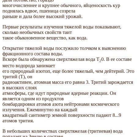
многочисленнее и крупнее обычного, яйценоскость кур
поднялась вдвое, пшеница созрела
раньше и дала более высокий урожай.
Первые результаты изучения тяжелой воды показывают,
сколько необычных свойств таит
такое обыкновенное вещество, как вода.
Открытие тяжелой воды послужило толчком к выяснению
фракционного состава воды.
Вскоре была обнаружена сверхтяжелая вода Т
0. В ее составе
2
место водорода занимает
его природный изотоп, еще более тяжелый, чем дейтерий. Это
тритий (Т), он
радиоактивен, атомная масса его равна 3. Тритий зарождается
в высоких слоях
атмосферы, где идут природные ядерные реакции. Он
является одним из продуктов
бомбардировки атомов азота нейтронами космического
излучения. Ежеминутно на каждый
квадратный сантиметр земной поверхности падают 8...9
атомов трития.
В небольших количествах сверхтяжелая (тритиевая) вода
попадает на Землю в составе