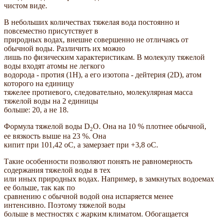
чистом виде.
В небольших количествах тяжелая вода постоянно и
повсеместно присутствует в
природных водах, внешне совершенно не отличаясь от
обычной воды. Различить их можно
лишь по физическим характеристикам. В молекулу тяжелой
воды входят атомы не легкого
водорода - протия (1H), а его изотопа - дейтерия (2D), атом
которого на единицу
тяжелее протиевого, следовательно, молекулярная масса
тяжелой воды на 2 единицы
больше: 20, а не 18.
Формула тяжелой воды D
O. Она на 10 % плотнее обычной,
2
ее вязкость выше на 23 %. Она
кипит при 101,42 oС, а замерзает при +3,8 oС.
Такие особенности позволяют понять не равномерность
содержания тяжелой воды в тех
или иных природных водах. Например, в замкнутых водоемах
ее больше, так как по
сравнению с обычной водой она испаряется менее
интенсивно. Поэтому тяжелой воды
больше в местностях с жарким климатом. Обогащается