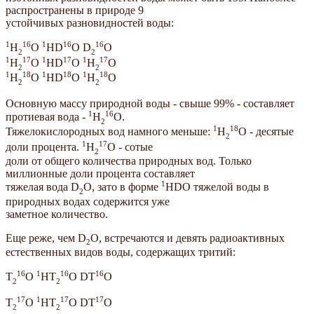
распространены в природе 9
устойчивых разновидностей воды:
1
16
1
16
16
H
O
HD
O D
O
2
2
1
17
1
17
1
17
H
O
HD
O
H
O
2
2
1
18
1
18
1
18
H
O
HD
O
H
O
2
2
Основную массу природной воды - свыше 99% - составляет
1
16
протиевая вода -
H
O.
2
1
18
Тяжелокислородных вод намного меньше:
H
O - десятые
2
1
17
доли процента.
H
O - сотые
2
доли от общего количества природных вод. Только
миллионные доли процента составляет
1
тяжелая вода D
O, зато в форме
HDO тяжелой воды в
2
природных водах содержится уже
заметное количество.
Еще реже, чем D
O, встречаются и девять радиоактивных
2
естественных видов воды, содержащих тритий:
16
1
16
16
Т
O
НТ
O DТ
O
2
2
17
1
17
17
Т
O
НТ
O DТ
O
2
2