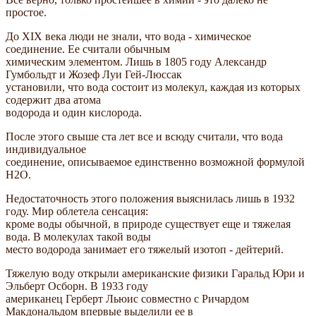
простое.
До XIX века люди не знали, что вода - химическое
соединение. Ее считали обычным
химическим элементом. Лишь в 1805 году Александр
Гумбольдт и Жозеф Луи Гей-Люссак
установили, что вода состоит из молекул, каждая из которых
содержит два атома
водорода и один кислорода.
После этого свыше ста лет все и всюду считали, что вода
индивидуальное
соединение, описываемое единственно возможной формулой
H2O.
Недостаточность этого положения выяснилась лишь в 1932
году. Мир облетела сенсация:
кроме воды обычной, в природе существует еще и тяжелая
вода. В молекулах такой воды
место водорода занимает его тяжелый изотоп - дейтерий.
Тяжелую воду открыли американские физики Гаральд Юри и
Эльберт Осборн. В 1933 году
американец Герберт Льюис совместно с Ричардом
Макдональдом впервые выделили ее в