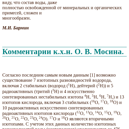
виду, что состав воды, даже
полностью освобожденной от минеральных и органических
примесей, сложен и
многообразен.
М.И.
Бармин
Комментарии к.х.н. О. В. Мосина.
Согласно последним самым новым данным [1] возможно
существование 7 изотопных разновидностей водорода,
1
2
включая 2 стабильных (водород (
Н), дейтерий (
Н)) и 5
3
радиоактивных (тритий (
Н) и 4 искусственно
4
5
6
7
синтезированных нестабильных изотопа
Н,
Н,
Н,
Н,) и 13
16
17
18
изотопов кислорода, включая 3 стабильных (
O,
O,
O) и
10 радиоактивных искусственно синтезированных
1
2
13
14
15
1
9
радиоактивных изотопов кислорода (
O,
O,
O,
O,
O,
20
2
1
2
2
23
24
17
18
O,
O,
O,
O,
O).
O и
O являются вторичными
изотопами. С учетом этих данных количество изотопных