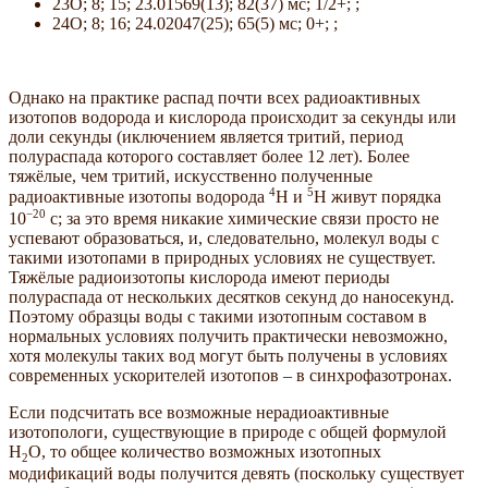
23O; 8; 15; 23.01569(13); 82(37) мс; 1/2+; ;
24O; 8; 16; 24.02047(25); 65(5) мс; 0+; ;
Однако на практике распад почти всех радиоактивных
изотопов водорода и кислорода происходит за секунды или
доли секунды (иключением является тритий, период
полураспада которого составляет более 12 лет). Более
тяжёлые, чем тритий, искусственно полученные
4
5
радиоактивные изотопы водорода
H и
H живут порядка
−20
10
с; за это время никакие химические связи просто не
успевают образоваться, и, следовательно, молекул воды с
такими изотопами в природных условиях не существует.
Тяжёлые радиоизотопы кислорода имеют периоды
полураспада от нескольких десятков секунд до наносекунд.
Поэтому образцы воды с такими изотопным составом в
нормальных условиях получить практически невозможно,
хотя молекулы таких вод могут быть получены в условиях
современных ускорителей изотопов – в синхрофазотронах.
Если подсчитать все возможные нерадиоактивные
изотопологи, существующие в природе с общей формулой
Н
О, то общее количество возможных изотопных
2
модификаций воды получится девять (поскольку существует