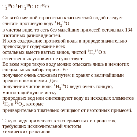
18
1
18
18
Т
O
НТ
O DТ
O
2
2
Со всей научной строгостью классической водой следует
1
16
считать протиевую воду
H
O
2
в чистом виде, то есть без малейших примесей остальных 134
изотопных разновидностей.
И хотя содержание протиевой воды в природе значительно
превосходит содержание всех
1
16
остальных вместе взятых видов, чистой
H
O в
2
естественных условиях не существует.
Во всем мире такую воду можно отыскать лишь в немногих
специальных лабораториях. Ее
получают очень сложным путем и хранят с величайшими
предосторожностями. Для
1
16
получения чистой воды
H
O ведут очень тонкую,
2
многостадийную очистку
природных вод или синтезируют воду из исходных элементов
1
16
H
и
O
, которые
2
2
предварительно тщательно очищают от изотопных примесей.
Такую воду применяют в экспериментах и процессах,
требующих исключительной чистоты
химических реактивов.