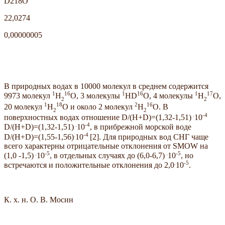
D218O
22,0274
0,00000005
В природных водах в 10000 молекул в среднем содержится
1
16
1
16
1
17
9973 молекул
H
O, 3 молекулы
HD
O, 4 молекулы
H
O,
2
2
1
18
2
16
20 молекул
H
O и около 2 молекул
Н
О. В
2
2
.
-4
поверхностных водах отношение D/(H+D)=(1,32-1,51)
10
.
-4
D/(H+D)=(1,32-1,51)
10
, в прибрежной морской воде
.
-4
D/(H+D)=(1,55-1,56)
10
[2]. Для природных вод СНГ чаще
всего характерны отрицательные отклонения от SMOW на
.
-5
.
-5
(1,0 -1,5)
10
, в отдельных случаях до (6,0-6,7)
10
, но
.
-5
встречаются и положительные отклонения до 2,0
10
.
К. х. н. О. В. Мосин