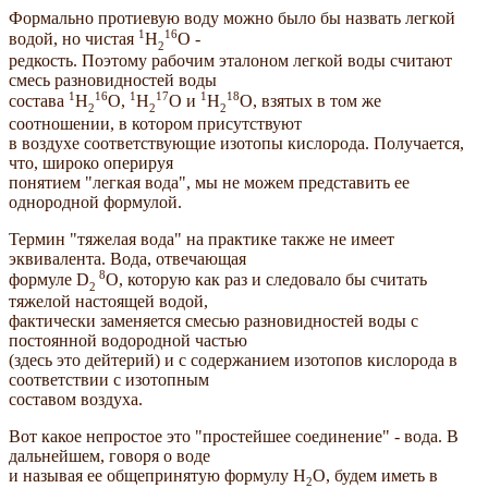
Формально протиевую воду можно было бы назвать легкой
1
16
водой, но чистая
H
O -
2
редкость. Поэтому рабочим эталоном легкой воды считают
смесь разновидностей воды
1
16
1
17
1
18
состава
H
O,
H
O и
H
O, взятых в том же
2
2
2
соотношении, в котором присутствуют
в воздухе соответствующие изотопы кислорода. Получается,
что, широко оперируя
понятием "легкая вода", мы не можем представить ее
однородной формулой.
Термин "тяжелая вода" на практике также не имеет
эквивалента. Вода, отвечающая
8
формуле D
O, которую как раз и следовало бы считать
2
тяжелой настоящей водой,
фактически заменяется смесью разновидностей воды с
постоянной водородной частью
(здесь это дейтерий) и с содержанием изотопов кислорода в
соответствии с изотопным
составом воздуха.
Вот какое непростое это "простейшее соединение" - вода. В
дальнейшем, говоря о воде
и называя ее общепринятую формулу Н
O, будем иметь в
2