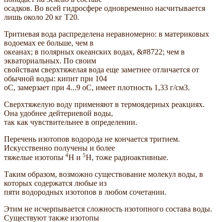
осадков. Во всей гидросфере одновременно насчитывается
лишь около 20 кг Т20.
Тритиевая вода распределена неравномерно: в материковых
водоемах ее больше, чем в
океанах; в полярных океанских водах, &#8722; чем в
экваториальных. По своим
свойствам сверхтяжелая вода еще заметнее отличается от
обычной воды: кипит при 104
oС, замерзает при 4...9 oС, имеет плотность 1,33 г/см3.
Сверхтяжелую воду применяют в термоядерных реакциях.
Она удобнее дейтериевой воды,
так как чувствительнее в определении.
Перечень изотопов водорода не кончается тритием.
Искусственно получены и более
4
5
тяжелые изотопы
H и
H, тоже радиоактивные.
Таким образом, возможно существование молекул воды, в
которых содержатся любые из
пяти водородных изотопов в любом сочетании.
Этим не исчерпывается сложность изотопного состава воды.
Существуют также изотопы