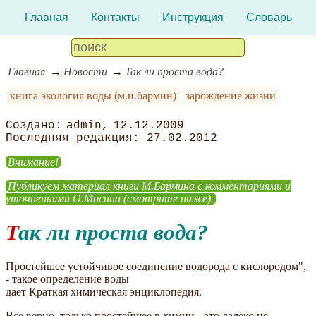
Главная
Контакты
Инструкция
Словарь
Главная
Новости
Так ли проста вода?
книга экология воды (м.и.бармин)
зарождение жизни
admin
12.12.2009
27.02.2012
Внимание!
Публикуем материал книги М.Бармина с комментариями и
уточнениями О.Мосина (смотрите ниже).
Так ли проста вода?
Простейшее устойчивое соединение водорода с кислородом",
- такое определение воды
дает Краткая химическая энциклопедия.
Все верно, только простейшее в химии - это далеко не