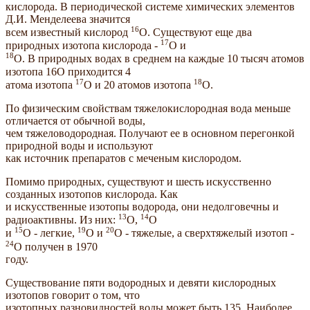
кислорода. В периодической системе химических элементов
Д.И. Менделеева значится
16
всем известный кислород
O. Существуют еще два
17
природных изотопа кислорода -
O и
18
O. В природных водах в среднем на каждые 10 тысяч атомов
изотопа 16O приходится 4
17
18
атома изотопа
O и 20 атомов изотопа
O.
По физическим свойствам тяжелокислородная вода меньше
отличается от обычной воды,
чем тяжеловодородная. Получают ее в основном перегонкой
природной воды и используют
как источник препаратов с меченым кислородом.
Помимо природных, существуют и шесть искусственно
созданных изотопов кислорода. Как
и искусственные изотопы водорода, они недолговечны и
13
14
радиоактивны. Из них:
O,
O
15
19
20
и
O - легкие,
O и
O - тяжелые, а сверхтяжелый изотоп -
24
O получен в 1970
году.
Существование пяти водородных и девяти кислородных
изотопов говорит о том, что
изотопных разновидностей воды может быть 135. Наиболее