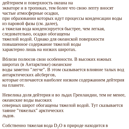
дейтерием и поверхность океана на
экваторе и в тропиках, тем более что свою лепту вносят
частые атмосферные осадки,
при образовании которых идут процессы конденсации воды
из паровой фазы (см. далее),
а тяжелая вода конденсируется быстрее, чем легкая,
следовательно, осадки обогащены
тяжелой водой. Однако для океанской поверхности
повышенное содержание тяжелой воды
характерно лишь на низких широтах.
Вблизи полюсов свои особенности. В высоких южных
широтах (в Антарктике) океанские
воды заметно "легче". В этом сказывается влияние талых вод
антарктических айсбергов,
которые отличаются наиболее низким содержанием дейтерия
на планете.
Невелика доля дейтерия и во льдах Гренландии, тем не менее,
океанские воды высоких
северных широт обогащены тяжелой водой. Тут сказывается
таяние "тяжелых" арктических
льдов.
Собственно тяжелая вода D
O в природе находится в
2