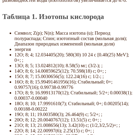
разновидностей воды (изотопологов) увеличивается до 476.
Таблица 1. Изотопы кислорода
Символ; Z(p); N(n); Масса изотопа (u); Период
полураспада; Спин; изотопный состав (мольная доля);
Диапазон природных изменений (мольная доля)
энергия
12O; 8; 4; 12.034405(20); 580(30) 10 24 с [0.40(25) MeV];
0+; ;
13O; 8; 5; 13.024812(10); 8.58(5) мс; (3/2-); ;
14O; 8; 6; 14.00859625(12); 70.598(18) с; 0+; ;
15O; 8; 7; 15.0030656(5); 122.24(16) с; 1/2-; ;
16O; 8; 8; 15.99491461956(16); Стабильный; 0+;
0.99757(16); 0.99738-0.99776
17O; 8; 9; 16.99913170(12); Стабильный; 5/2+; 0.00038(1);
0.00037-0.00040
18O; 8; 10; 17.9991610(7); Стабильный; 0+; 0.00205(14);
0.00188-0.00222
19O; 8; 11; 19.003580(3); 26.464(9) с; 5/2+; ;
20O; 8; 12; 20.0040767(12); 13.51(5) с; 0+; ;
21O; 8; 13; 21.008656(13); 3.42(10) с; (1/2,3/2,5/2)+; ;
22O; 8; 14; 22.00997(6); 2.25(15) с; 0+; ;