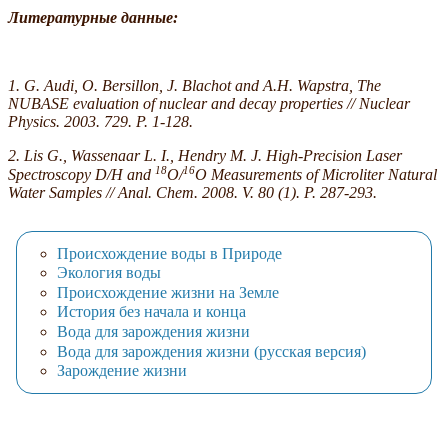
Литературные
данные
:
1.
G. Audi, O. Bersillon, J. Blachot and A.H. Wapstra, The
NUBASE evaluation of nuclear and decay properties
// Nuclear
Physics
. 2003. 729. P. 1-128.
2. Lis G., Wassenaar L. I., Hendry M. J. High-Precision Laser
18
16
Spectroscopy D/H and
O/
O Measurements of Microliter Natural
Water Samples // Anal. Chem. 2008. V. 80 (1). P. 287-293.
Происхождение воды в Природе
Экология воды
Происхождение жизни на Земле
История без начала и конца
Вода для зарождения жизни
Вода для зарождения жизни (русская версия)
Зарождение жизни