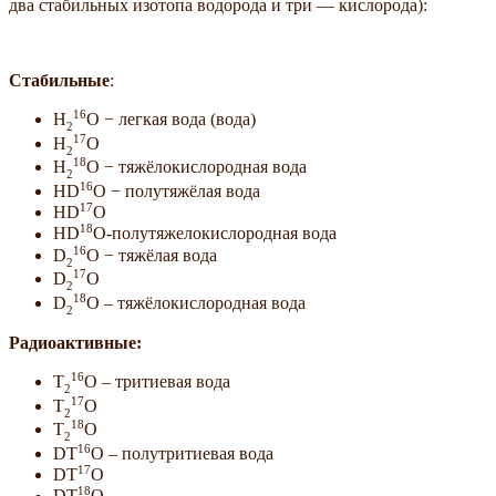
два стабильных изотопа водорода и три — кислорода):
Стабильные
:
16
Н
O − легкая вода (вода)
2
17
Н
O
2
18
Н
O − тяжёлокислородная вода
2
16
HD
O − полутяжёлая вода
17
HD
O
18
HD
O-полутяжелокислородная вода
16
D
O − тяжёлая вода
2
17
D
O
2
18
D
O – тяжёлокислородная вода
2
Радиоактивные:
16
T
O – тритиевая вода
2
17
T
O
2
18
T
O
2
16
DT
O – полутритиевая вода
17
DT
O
18