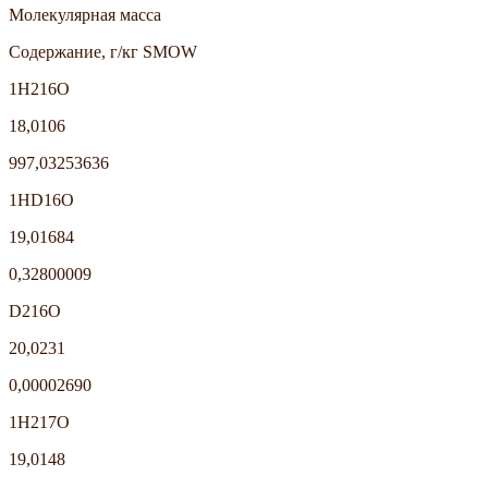
Молекулярная масса
Содержание, г/кг SMOW
1H216O
18,0106
997,03253636
1HD16O
19,01684
0,32800009
D216O
20,0231
0,00002690
1H217O
19,0148