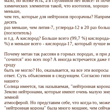
мало, но всёже есть, а в глубинной нет вовсе? И по
химических элементов такой, что изотопов, хорош
меньше,
чем тех, которые для нейтронов прозрачны? Наприме
десять
раз меньше, чем лития-7, углерода-12 в 20 раз боль
(поглотитель)
и т.д. А кислород? Больше всего (99,7 %) кислорода-
%) и меньше всего - кислорода-17, который лучше в
Почему метан так рассеян в горных породах, и при 
"сочится" изо всех пор? А иногда встречается даже т
сроду
быть не могло? Но, оказывается, на все эти вопрос
ответ. Суть объяснения в следующем. Согласно гипо
нашего
Солнца имеется, так называемая, "нейтронная корона
Землю нейтронами, которые имеют очень малую эне
земной
атмосферой. Но представим себе, что когда-то, може
"нейтронная корона" была много мощнее, чем сейча