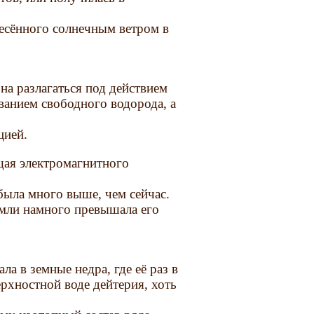
несённого солнечным ветром в
на разлагаться под действием
анием свободного водорода, а
цией.
щая электромагнитного
была много выше, чем сейчас.
емли намного превышала его
ала в земные недра, где её раз в
рхностной воде дейтерия, хоть