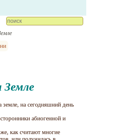
емле
зни
 Земле
 земле, на сегодняшний день
 сторонники абиогенной и
 же, как считают многие
тов, или получилась в