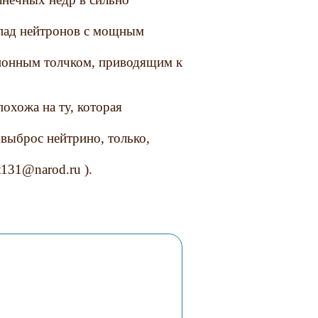
спад нейтронов с мощным
ционным толчком, приводящим к
.
похожа на ту, которая
 выброс нейтрино, только,
131@narod.ru ).