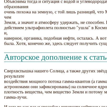
Объяснима тогда и ситуация с водой и углеводорода
образования
очень похожа на земную, с той лишь разницей, что
чем
Земля, а значит и атмосферу удержать, не способен.
действием ультрафиолета полностью "ушла" в Космос
и,
наверное, органика, подобная нефти, осталась. А вот
была. Хотя, конечно же, здесь следует получить су
Авторское дополнение к стать
Сверхвспышка нашего Солнца, а также других звёзд
результате
воздействия мощного потока гамма-квантов (а гамма
астрономами они зафиксированы) на солнечное ядро
плотность вещества, чем вещество Земли и потому 
гамма-лучи.
И они-то как раз и способны перевести нейтроны со