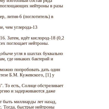
чему изотопный состав ряда
о поглощающих нейтроны в разы
р, лития-6 (поглотитель) в
ше, чем углерода-13
16. Затем, идёт кислород-18 (0,2
сех поглощает нейтроны.
добыче угля в шахтах буквально
ам, где никаких бактерий и
ы можно попробовать дать один
тезе Б.М. Кужевского, [1] у
". То есть, Солнце обстреливает
ргию и задерживаются даже
т быть миллиарды лет назад,
с. Тогда, быстрые нейтроны