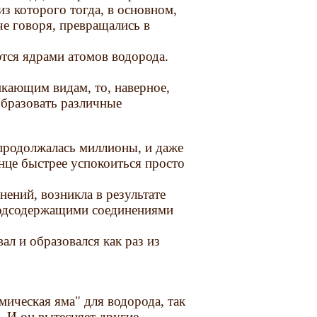
из которого тогда, в основном,
аче говоря, превращались в
ются ядрами атомов водорода.
икающим видам, то, наверное,
образовать различные
 продолжалась миллионы, и даже
нце быстрее успокоиться просто
нений, возникла в результате
родсодержащими соединениями
ал и образовался как раз из
имическая яма" для водорода, так
. И он вытесняет другие