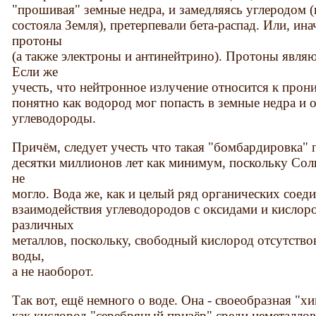
"прошивая" земные недра, и замедляясь углеродом (
состояла Земля), претерпевали бета-распад. Или, ин
протоны
(а также электроны и антинейтрино). Протоны явля
Если же
учесть, что нейтронное излучение относится к прон
понятно как водород мог попасть в земные недра и 
углеводороды.
Причём, следует учесть что такая "бомбардировка"
десятки миллионов лет как минимум, поскольку Сол
не
могло. Вода же, как и целый ряд органических соеди
взаимодействия углеводородов с оксидами и кисло
различных
металлов, поскольку, свободный кислород отсутствов
воды,
а не наоборот.
Так вот, ещё немного о воде. Она - своеобразная "х
как кислород "серебряный призёр" среди неметаллов