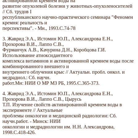
активированной кремнем воды на
развитие опухолевой болезни у животных-опухоленосителей
// Сб. трудов I
республиканского научно-практического семинара "Феномен
кремня: реальность и
перспективы". - Мн., 1993.С.74-78
3. Жаврид Э.А., Истомин Ю.П., Александрова Е.Н.,
Прохорова В.И., Лаппо С.В.,
Фурманчук А.В., Качурина Д.Н., Коробцова Г.И.
Использование атиоксидантного
комплекса витаминов и активированной кремнем воды после
комбинированного внешнего и
внутреннего облучения крыс // Актуальн. пробл. онкол. и
медрадиол.: Сб. научн.
работ.Мн: НИИ О МР МЗ РБ, 1995.С.365-373.
4. Жаврид Э.А., Истомин Ю.П., Александрова Е.Н.,
Прохорова В.И., Лаппо С.В., Цырусь
Т.П. Изучение свойств активированной кремнем воды в
эксперименте // Актуальные
проблемы онкологии и медицинской радиологии: Сб.
научн.работ. - Минск: НИИ
онкологии и медрадиологии им. Н.Н. Александрова,
1998.С.418-426.