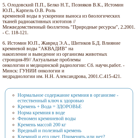
5. Олодовский П.П., Белко Н.Т., Позняков В.К., Истомин
Ю.П., Карпель О.В. Роль
кремневой воды в ускорении выноса из биологических
тканей радиоактивных изотопов //
Межведомственный бюллетень "Природные ресурсы", 2.2001.
- С. 118-121.
6. Истомин Ю.П., Жаврид Э.А., Шитиков Б.Д. Влияние
кремневой воды "АКВАДИВ" на
накопление и выведение из организма животных
стронция-89// Актуальные проблемы
онкологии и медицинской радиологии: Сб. научн.работ. -
Минск: ГУНИИ онкологии и
медрадиологии им. Н.Н. Александрова, 2001.С.415-421.
Нормальное содержание кремния в организме -
естественный ключ к здоровью
Кремень + Вода = ЗДОРОВЬЕ
Норма кремния в воде
Феномен кремниевой воды
Кремень массой 200 кг
Вредный и полезный кремень
Кремний и его цвет. Применять или нет?