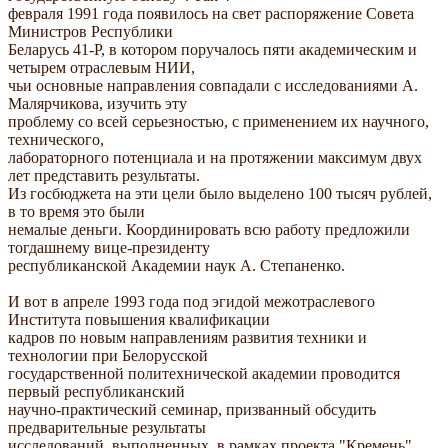
февраля 1991 года появилось на свет распоряжение Совета
Министров Республики
Беларусь 41-Р, в котором поручалось пяти академическим и
четырем отраслевым НИИ,
чьи основные направления совпадали с исследованиями А.
Малярчикова, изучить эту
проблему со всей серьезностью, с применением их научного,
технического,
лабораторного потенциала и на протяжении максимум двух
лет представить результаты.
Из госбюджета на эти цели было выделено 100 тысяч рублей,
в то время это были
немалые деньги. Координировать всю работу предложили
тогдашнему вице-президенту
республиканской Академии наук А. Степаненко.
И вот в апреле 1993 года под эгидой межотраслевого
Института повышения квалификации
кадров по новым направлениям развития техники и
технологии при Белорусской
государственной политехнической академии проводится
первый республиканский
научно-практический семинар, призванный обсудить
предварительные результаты
исследований, выполненных .в рамках проекта "Кремень".