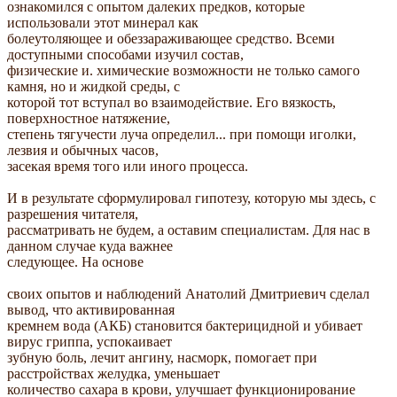
ознакомился с опытом далеких предков, которые
использовали этот минерал как
болеутоляющее и обеззараживающее средство. Всеми
доступными способами изучил состав,
физические и. химические возможности не только самого
камня, но и жидкой среды, с
которой тот вступал во взаимодействие. Его вязкость,
поверхностное натяжение,
степень тягучести луча определил... при помощи иголки,
лезвия и обычных часов,
засекая время того или иного процесса.
И в результате сформулировал гипотезу, которую мы здесь, с
разрешения читателя,
рассматривать не будем, а оставим специалистам. Для нас в
данном случае куда важнее
следующее. На основе
своих опытов и наблюдений Анатолий Дмитриевич сделал
вывод, что активированная
кремнем вода (АКБ) становится бактерицидной и убивает
вирус гриппа, успокаивает
зубную боль, лечит ангину, насморк, помогает при
расстройствах желудка, уменьшает
количество сахара в крови, улучшает функционирование