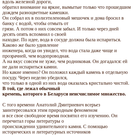
вдоль железной дороги,
обратил внимание на яркие, вымытые только что прошедшим
дождем разноцветные камешки.
Он собрал их в полиэтиленовый мешочек и дома бросил в
банку с водой, чтобы отмыть от
грязи. А потом о них совсем забыл. И только через дней
десять опять вспомнил о своей
находке. По идее, вода в сосуде должна была испариться.
Каково же было удивление
инженера, когда он увидел, что вода стала даже чище и
прозрачней, чем водопроводная.
А на вкус совсем не хуже, чем родниковая. Он догадался: ей
не дали испариться камни.
Но какие именно? Он положил каждый камень в отдельную
посуду. Через неделю убедился,
что только в одной из них вода оказалась кристально чистой.
В той, где лежал обычный
кремень, которого в Беларуси неисчислимое множество.
С того времени Анатолий Дмитриевич всерьез
заинтересовался этим природным феноменом
и все свое свободное время посвятил его изучению. Он
перечитал горы литературы о
происхождении удивительного камня. С помощью
исторических и литературных источников