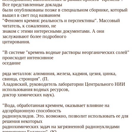
Все представленные доклады
были опубликованы позже в специальном сборнике, который
вышел в свет под названием
"Феномен кремня: реальность и перспективы". Массовый
читатель, к сожалению, не
знаком с этими интересными документами. А они
заслуживают более подробного
цитирования.
"В системе "кремень водные растворы неорганических солей"
происходит интенсивное
оседание
ряда металлов: алюминия, железа, кадмия, цезия, цинка,
свинца, стронция". (П.
Аладовский, руководитель лаборатории Центрального НИИ
использования водных ресурсов,
доктор химических наук).
"Вода, обработанная кремнем, оказывает влияние на
адсорбционную способность
радионуклидов. Это. возможно, позволит использовать ее для
решения некоторых
радиохимических задач на загрязненной радионуклидами
территории Беларуси". (Ю.