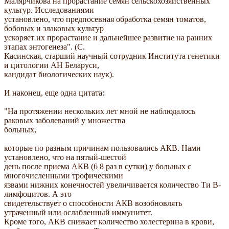
Малярчикова на прорастание семян сельскохозяйственных
культур. Исследованиями
установлено, что предпосевная обработка семян томатов,
бобовых и злаковых культур
ускоряет их прорастание и дальнейшее развитие на ранних
этапах энтогенеза". (С.
Касинская, старший научный сотрудник Института генетики
и цитологии АН Беларуси,
кандидат биологических наук).
И наконец, еще одна цитата:
"На протяжении нескольких лет мной не наблюдалось
раковых заболеваний у множества
больных,
которые по разным причинам пользовались АКВ. Нами
установлено, что на пятый-шестой
день после приема АКВ (6 8 раз в сутки) у больных с
многочисленными трофическими
язвами нижних конечностей увеличивается количество Ти В-
лимфоцитов. А это
свидетельствует о способности АКВ возобновлять
утраченный или ослабленный иммунитет.
Кроме того, АКВ снижает количество холестерина в крови,