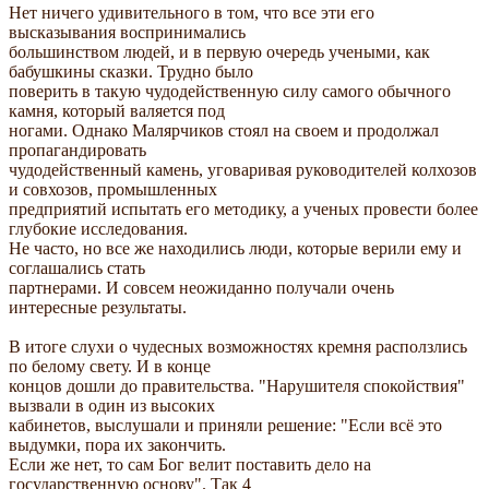
Нет ничего удивительного в том, что все эти его
высказывания воспринимались
большинством людей, и в первую очередь учеными, как
бабушкины сказки. Трудно было
поверить в такую чудодейственную силу самого обычного
камня, который валяется под
ногами. Однако Малярчиков стоял на своем и продолжал
пропагандировать
чудодейственный камень, уговаривая руководителей колхозов
и совхозов, промышленных
предприятий испытать его методику, а ученых провести более
глубокие исследования.
Не часто, но все же находились люди, которые верили ему и
соглашались стать
партнерами. И совсем неожиданно получали очень
интересные результаты.
В итоге слухи о чудесных возможностях кремня расползлись
по белому свету. И в конце
концов дошли до правительства. "Нарушителя спокойствия"
вызвали в один из высоких
кабинетов, выслушали и приняли решение: "Если всё это
выдумки, пора их закончить.
Если же нет, то сам Бог велит поставить дело на
государственную основу". Так 4