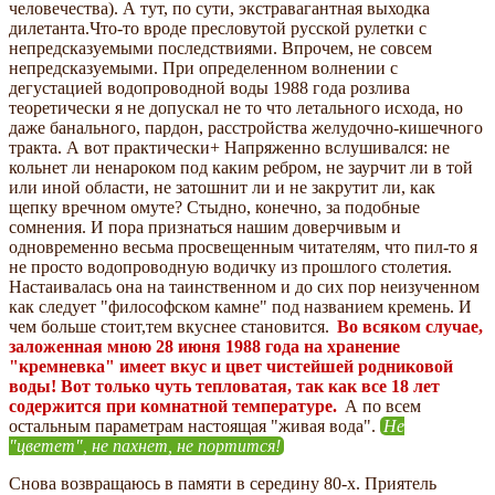
человечества). А тут, по сути, экстравагантная выходка
дилетанта.Что-то вроде пресловутой русской рулетки с
непредсказуемыми последствиями. Впрочем, не совсем
непредсказуемыми. При определенном волнении с
дегустацией водопроводной воды 1988 года розлива
теоретически я не допускал не то что летального исхода, но
даже банального, пардон, расстройства желудочно-кишечного
тракта. А вот практически+ Напряженно вслушивался: не
кольнет ли ненароком под каким ребром, не заурчит ли в той
или иной области, не затошнит ли и не закрутит ли, как
щепку вречном омуте? Стыдно, конечно, за подобные
сомнения. И пора признаться нашим доверчивым и
одновременно весьма просвещенным читателям, что пил-то я
не просто водопроводную водичку из прошлого столетия.
Настаивалась она на таинственном и до сих пор неизученном
как следует "философском камне" под названием кремень. И
чем больше стоит,тем вкуснее становится.
Во всяком случае,
заложенная мною 28 июня 1988 года на хранение
"кремневка" имеет вкус и цвет чистейшей родниковой
воды! Вот только чуть тепловатая, так как все 18 лет
содержится при комнатной температуре.
А по всем
остальным параметрам настоящая "живая вода".
Не
"цветет", не пахнет, не портится!
Снова возвращаюсь в памяти в середину 80-х. Приятель