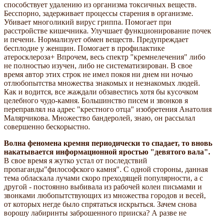
способствует удалению из организма токсичных веществ.
Бесспорно, задерживает процессы старения в организме.
Убивает многоликий вирус гриппа. Помогает при
расстройстве кишечника. Улучшает функционирование почек
и печени. Нормализует обмен веществ. Предупреждает
бесплодие у женщин. Помогает в профилактике
атеросклероза+ Впрочем, весь спектр "кремнелечения" либо
не полностью изучен, либо не систематизирован. В свое
время автор этих строк не имел покоя ни днем ни ночью
отлюбопытства множества знакомых и незнакомых людей.
Как и водится, все жаждали обзавестись хотя бы кусочком
целебного чудо-камня. Большинство писем и звонков я
переправлял на адрес "крестного отца" изобретения Анатолия
Малярчикова. Множество бандеролей, знаю, он рассылал
совершенно бескорыстно.
Волна феномена кремня периодически то спадает, то вновь
накатывается информационной яростью "девятого вала".
В свое время я жутко устал от последствий
пропаганды"философского камня". С одной стороны, данная
тема обласкала лучами скоро преходящей популярности, а с
другой - постоянно выбивала из рабочей колеи письмами и
звонками любопытствующих из множества городов и весей,
от которых негде было спрятаться искрыться. Зачем снова
ворошу лабиринты заброшенного прииска? А разве не