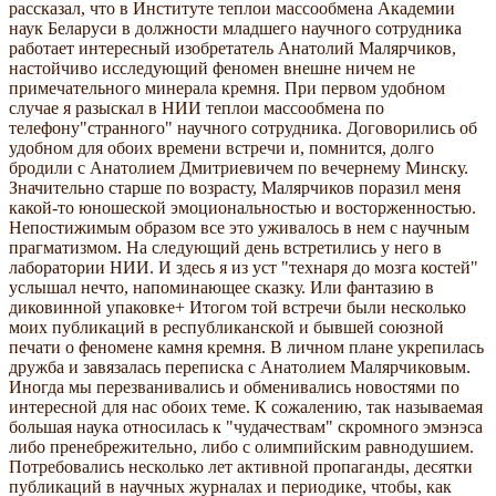
рассказал, что в Институте теплои массообмена Академии
наук Беларуси в должности младшего научного сотрудника
работает интересный изобретатель Анатолий Малярчиков,
настойчиво исследующий феномен внешне ничем не
примечательного минерала кремня. При первом удобном
случае я разыскал в НИИ теплои массообмена по
телефону"странного" научного сотрудника. Договорились об
удобном для обоих времени встречи и, помнится, долго
бродили с Анатолием Дмитриевичем по вечернему Минску.
Значительно старше по возрасту, Малярчиков поразил меня
какой-то юношеской эмоциональностью и восторженностью.
Непостижимым образом все это уживалось в нем с научным
прагматизмом. На следующий день встретились у него в
лаборатории НИИ. И здесь я из уст "технаря до мозга костей"
услышал нечто, напоминающее сказку. Или фантазию в
диковинной упаковке+ Итогом той встречи были несколько
моих публикаций в республиканской и бывшей союзной
печати о феномене камня кремня. В личном плане укрепилась
дружба и завязалась переписка с Анатолием Малярчиковым.
Иногда мы перезванивались и обменивались новостями по
интересной для нас обоих теме. К сожалению, так называемая
большая наука относилась к "чудачествам" скромного эмэнэса
либо пренебрежительно, либо с олимпийским равнодушием.
Потребовались несколько лет активной пропаганды, десятки
публикаций в научных журналах и периодике, чтобы, как