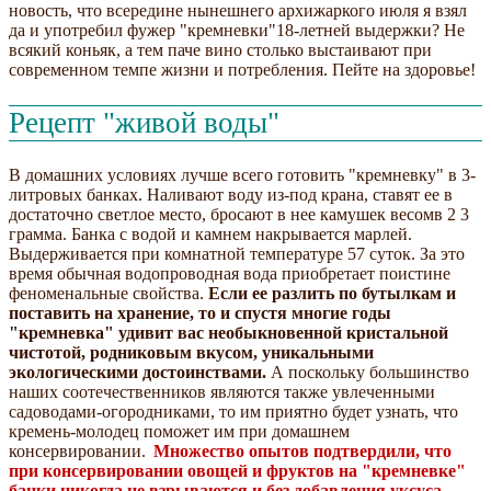
новость, что всередине нынешнего архижаркого июля я взял
да и употребил фужер "кремневки"18-летней выдержки? Не
всякий коньяк, а тем паче вино столько выстаивают при
современном темпе жизни и потребления. Пейте на здоровье!
Рецепт "живой воды"
В домашних условиях лучше всего готовить "кремневку" в 3-
литровых банках. Наливают воду из-под крана, ставят ее в
достаточно светлое место, бросают в нее камушек весомв 2 3
грамма. Банка с водой и камнем накрывается марлей.
Выдерживается при комнатной температуре 57 суток. За это
время обычная водопроводная вода приобретает поистине
феноменальные свойства.
Если ее разлить по бутылкам и
поставить на хранение, то и спустя многие годы
"кремневка" удивит вас необыкновенной кристальной
чистотой, родниковым вкусом, уникальными
экологическими достоинствами.
А поскольку большинство
наших соотечественников являются также увлеченными
садоводами-огородниками, то им приятно будет узнать, что
кремень-молодец поможет им при домашнем
консервировании.
Множество опытов подтвердили, что
при консервировании овощей и фруктов на "кремневке"
банки никогда не взрываются и без добавления уксуса