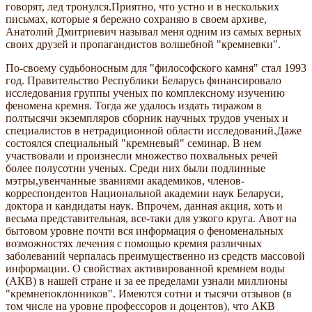
говорят, лед тронулся.Приятно, что устно и в нескольких
письмах, которые я бережно сохраняю в своем архиве,
Анатолий Дмитриевич называл меня одним из самых верных
своих друзей и пропагандистов волшебной "кремневки".
По-своему судьбоносным для "философского камня" стал 1993
год. Правительство Республики Беларусь финансировало
исследования группы ученых по комплексному изучению
феномена кремня. Тогда же удалось издать тиражом в
полтысячи экземпляров сборник научных трудов ученых и
специалистов в нетрадиционной области исследований.Даже
состоялся специальный "кремневый" семинар. В нем
участвовали и произнесли множество похвальных речей
более полусотни ученых. Среди них были подлинные
мэтры,увенчанные званиями академиков, членов-
корреспондентов Национальной академии наук Беларуси,
доктора и кандидаты наук. Впрочем, данная акция, хоть и
весьма представительная, все-таки для узкого круга. Авот на
бытовом уровне почти вся информация о феноменальных
возможностях лечения с помощью кремня различных
заболеваний черпалась преимущественно из средств массовой
информации. О свойствах активированной кремнем воды
(АКВ) в нашей стране и за ее пределами узнали миллионы
"кремнепоклонников". Имеются сотни и тысячи отзывов (в
том числе на уровне профессоров и доцентов), что АКВ