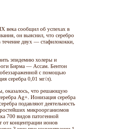
IX века сообщил об успехах в
вания, он выяснил, что серебро
в течение двух — стафилококки,
овить эпидемию холеры и
роги Бирма — Ассам. Бентон
, обеззараженной с помощью
ия серебра 0,01 мг/л).
ны, оказалось, что решающую
серебра Ag+. Ионизация серебра
серебра подавляют деятельность
простейших микроорганизмов
дка 700 видов патогенной
т от концентрации ионов
 через 3 мин при концентрации 1