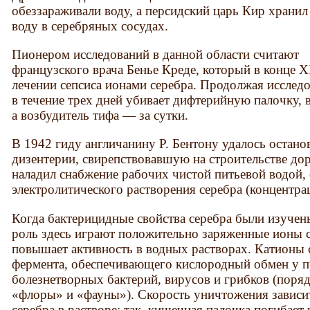
обеззараживали воду, а персидский царь Кир хранил
воду в серебряных сосудах.
Пионером исследований в данной области считают
французского врача Бенье Креде, который в конце X
лечении сепсиса ионами серебра. Продолжая исследо
в течение трех дней убивает дифтерийную палочку, 
а возбудитель тифа — за сутки.
В 1942 гиду англичанину Р. Бентону удалось остан
дизентерии, свирепствовавшую на строительстве до
наладил снабжение рабочих чистой питьевой водой
электролитического растворения серебра (концентрац
Когда бактерицидные свойства серебра были изуче
роль здесь играют положительно заряженные ионы 
повышает активность в водных растворах. Катионы 
фермента, обеспечивающего кислородный обмен у 
болезнетворных бактерий, вирусов и грибков (поря
«флоры» и «фауны»). Скорость уничтожения зависи
серебра в растворе: так, кишечная палочка погибает