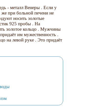
едь - металл Венеры . Если у
о же при больной печени не
ендуют носить золотые
стик 925 пробы . На
ить золотое кольцо . Мужчины
 придаёт им мужественность .
о на левой руке . Это придаёт
 воды
низм