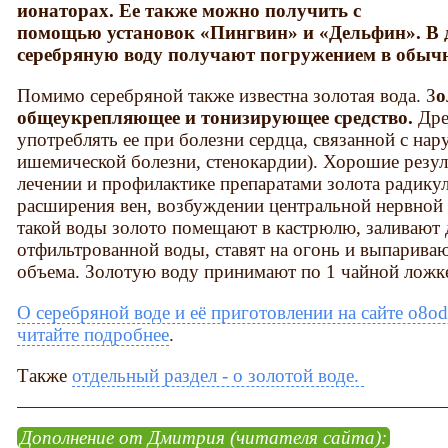
ионаторах. Ее также можно получить с
помощью установок «Пингвин» и «Дельфин». В
серебряную воду получают погружением в обычн
Помимо серебряной также известна золотая вода. З
о
общеукрепляющее и тонизирующее средство.
Дре
употреблять ее при болезни сердца, связанной с на
ишемической болезни, стенокардии). Хорошие резу
лечении и профилактике препаратами золота радикул
расширения вен, возбуждении центральной нервной
такой воды золото помещают в кастрюлю, заливают 
отфильтрованной воды, ставят на огонь и выпарива
объема. Золотую воду принимают по 1 чайной ложке 
О серебряной воде и её приготовлении на сайте o8od
читайте подробнее
.
Также
отдельный раздел - о золотой воде.
Дополнение от Дмитрия (читателя сайта):