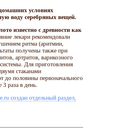
 домашних условиях
ую воду серебряных вещей.
лото известно с древности как
вние лекари рекомендовали
рушением ритма (аритмии,
льтаты получены также при
итов, артритов, варикозного
 системы. Для приготовления
двумя стаканами
ют до половины первоначального
3 раза в день.
e.ru создан отдельный раздел,