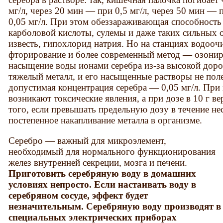
мг/л, через 20 мин — при 0,5 мг/л, через 50 мин — п
0,05 мг/л. При этом обеззараживающая способность
карболовой кислоты, сулемы и даже таких сильных о
известь, гипохлорид натрия. Но на станциях водоо
фторирование и более современный метод — озониро
насыщение воды ионами серебра из-за высокой дор
тяжелый металл, и его насыщенные растворы не пол
допустимая концентрация серебра — 0,05 мг/л. При 
возникают токсические явления, а при дозе в 10 г в
того, если превышать предельную дозу в течение н
постепенное накапливание металла в организме.
Серебро — важный для микроэлемент,
необходимый для нормального функционирования
желез внутренней секреции, мозга и печени.
Приготовить серебряную воду в домашних
условиях непросто. Если настаивать воду в
серебряном сосуде, эффект будет
незначительным. Серебряную воду производят в
специальных электрических приборах