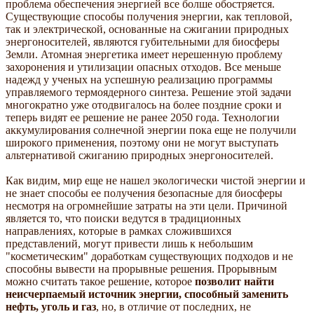
проблема обеспечения энергией все болше обостряется.
Существующие способы получения энергии, как тепловой,
так и электрической, основанные на сжигании природных
энергоносителей, являются губительными для биосферы
Земли. Атомная энергетика имеет нерешенную проблему
захоронения и утилизации опасных отходов. Все меньше
надежд у ученых на успешную реализацию программы
управляемого термоядерного синтеза. Решение этой задачи
многократно уже отодвигалось на более поздние сроки и
теперь видят ее решение не ранее 2050 года. Технологии
аккумулирования солнечной энергии пока еще не получили
широкого применения, поэтому они не могут выступать
альтернативой сжиганию природных энергоносителей.
Как видим, мир еще не нашел экологически чистой энергии и
не знает способы ее получения безопасные для биосферы
несмотря на огромнейшие затраты на эти цели. Причиной
является то, что поиски ведутся в традиционных
направлениях, которые в рамках сложившихся
представлений, могут привести лишь к небольшим
"косметическим" доработкам существующих подходов и не
способны вывести на прорывные решения. Прорывным
можно считать такое решение, которое
позволит найти
неисчерпаемый источник энергии, способный заменить
нефть, уголь и газ
, но, в отличие от последних, не