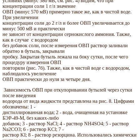
условиях (минус 580 мВ, см. рис. 4) видим, что при
концентрации соли 1 г/л значение
ОВП (минус 570 мВ) примерно такое же, как в чистой воде.
При увеличении
концентрации соли до 2 г/л и более ОВП увеличивается до
минус 500 мВ и практически
не зависит от концентрации сернокислого аммония. Также,
как в случае с водородом
без добавок соли, после измерения ОВП раствор заливали
обратно в бутыль, закрывали
пробку. Закрытая бутыль лежала на боку сутки, после чего
процедуру измерения ОВП
повторяли (рис. 7б). Также, как в чистой воде с водородом,
наблюдалось увеличение
ОВП практически до нуля за четыре дня.
Зависимость ОВП при откупоривании бутылей через сутки
после введения
водорода от вида жидкости представлена на рис. 8. Цифрами
обозначены: 1 -
дистиллированная вода; 2 - вода, очищенная на установке
БЭР-49-М, без каких-либо
добавок; 3 - раствор NaCl; 4 - раствор NH4SO4; 5 - раствор
Na2CO3; 6 - раствор KCl; 7 -
раствор KI; 8 - раствор резорцина. Использовались химически