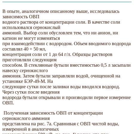
В опыте, аналогичном описанному выше, исследовалась
зависимость ОВП
водного раствора от концентрации соли. В качестве соли
использовался сернокислый
аммоний. Выбор соли обусловлен тем, что ни анион, ни
катион не могут изменяться
при взаимодействии с водородом. Объем вводимого водорода
составлял 40 ÷ 50 мл,
концентрация соли от 1 до 64 г/л. Образцы растворов
приготовляли следующим
способом. В стеклянные бутыли вместимостью 0,5 л засыпали
навеску сернокислого
аммония. Затем бутыли заправляли водой, очищенной на
установке БЭР-49-М. На
следующие сутки после заливки воды вводился водород.
Через сутки после введения
водорода бутыли открывали и производили первое измерение
ОВП.
Полученная зависимость ОВП от концентрации
сернокислого аммония
представлена на рис. 7а. Сравнивая с ОВП чистой воды,
измеренной в аналогичных