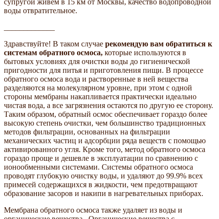
супругой живем в 15 км от Москвы, качество водопроводной
воды отвратительное.
_____________
Здравствуйте! В таком случае
рекомендую вам обратиться к
системам обратного осмоса,
которые используются в
бытовых условиях для очистки воды до гигиенической
пригодности для питья и приготовления пищи. В процессе
обратного осмоса вода и растворенные в ней вещества
разделяются на молекулярном уровне, при этом с одной
стороны мембраны накапливается практически идеально
чистая вода, а все загрязнения остаются по другую ее сторону.
Таким образом, обратный осмос обеспечивает гораздо более
высокую степень очистки, чем большинство традиционных
методов фильтрации, основанных на фильтрации
механических частиц и адсорбции ряда веществ с помощью
активированного угля. Кроме того, метод обратного осмоса
гораздо проще и дешевле в эксплуатации по сравнению с
ионообменными системами. Системы обратного осмоса
проводят глубокую очистку воды, и удаляют до 99.9% всех
примесей содержащихся в жидкости, чем предотвращают
образование засоров и накипи в нагревательных приборах.
Мембрана обратного осмоса также удаляет из воды и
органические вещества . Органические вещества с