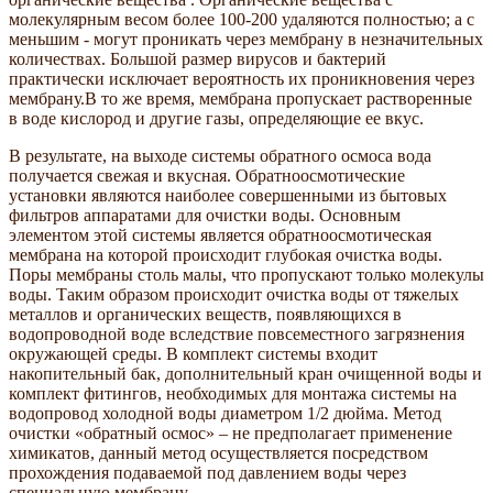
молекулярным весом более 100-200 удаляются полностью; а с
меньшим - могут проникать через мембрану в незначительных
количествах. Большой размер вирусов и бактерий
практически исключает вероятность их проникновения через
мембрану.В то же время, мембрана пропускает растворенные
в воде кислород и другие газы, определяющие ее вкус.
В результате, на выходе системы обратного осмоса вода
получается свежая и вкусная. Обратноосмотические
установки являются наиболее совершенными из бытовых
фильтров аппаратами для очистки воды. Основным
элементом этой системы является обратноосмотическая
мембрана на которой происходит глубокая очистка воды.
Поры мембраны столь малы, что пропускают только молекулы
воды. Таким образом происходит очистка воды от тяжелых
металлов и органических веществ, появляющихся в
водопроводной воде вследствие повсеместного загрязнения
окружающей среды. В комплект системы входит
накопительный бак, дополнительный кран очищенной воды и
комплект фитингов, необходимых для монтажа системы на
водопровод холодной воды диаметром 1/2 дюйма. Метод
очистки «обратный осмос» – не предполагает применение
химикатов, данный метод осуществляется посредством
прохождения подаваемой под давлением воды через
специальную мембрану.