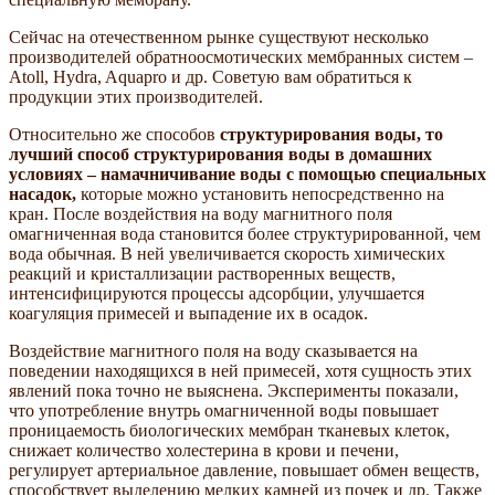
Сейчас на отечественном рынке существуют несколько
производителей обратноосмотических мембранных систем –
Atoll, Hydra, Aquapro и др. Советую вам обратиться к
продукции этих производителей.
Относительно же способов
структурирования воды, то
лучший способ структурирования воды в домашних
условиях – намачничивание воды с помощью специальных
насадок,
которые можно установить непосредственно на
кран. После воздействия на воду магнитного поля
омагниченная вода становится более структурированной, чем
вода обычная. В ней увеличивается скорость химических
реакций и кристаллизации растворенных веществ,
интенсифицируются процессы адсорбции, улучшается
коагуляция примесей и выпадение их в осадок.
Воздействие магнитного поля на воду сказывается на
поведении находящихся в ней примесей, хотя сущность этих
явлений пока точно не выяснена. Эксперименты показали,
что употребление внутрь омагниченной воды повышает
проницаемость биологических мембран тканевых клеток,
снижает количество холестерина в крови и печени,
регулирует артериальное давление, повышает обмен веществ,
способствует выделению мелких камней из почек и др. Также