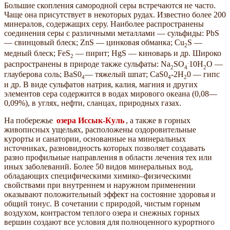
Большие скопления самородной серы встречаются не часто.
Чаще она присутствует в некоторых рудах. Известно более 200
минералов, содержащих серу. Наиболее рас­пространены
соединения серы с различными металлами — сульфиды: PbS
— свинцовый блеск; ZnS — цинковая обманка; Cu
S —
2
медный блеск; FeS
— пирит; HgS — киноварь и др. Широко
2
.
распространены в природе также сульфаты: Na
SО
10Н
О —
2
4
2
глауберова соль; BaS0
— тяжелый шпат; CaS0
-2H
0 — гипс
4
4
2
и др. В виде сульфатов натрия, калия, магния и других
элементов сера содержится в водах мирового океана (0,08—
0,09%), в углях, нефти, сланцах, природных газах.
На побережье
озера Иссык-Куль
, а также в горных
живописных ущельях, расположены оздоровительные
курорты и санатории, основанные на минеральных
источниках, разновидность которых позволяет создавать
разно профильные направления в области лечения тех или
иных заболеваний. Более 50 видов минеральных вод,
обладающих специфическими химико–физическими
свойствами при внутреннем и наружном применении
оказывают положительный эффект на состояние здоровья и
общий тонус. В сочетании с природой, чистым горным
воздухом, контрастом теплого озера и снежных горных
вершин создают все условия для полноценного курортного