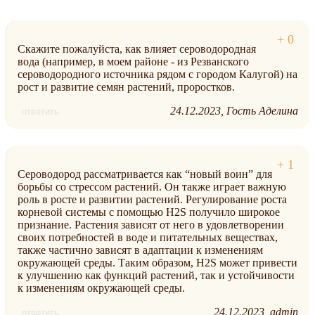
Скажите пожалуйста, как влияет сероводородная
вода (например, в моем районе - из Резванского
сероводородного источника рядом с городом Калугой) на
рост и развитие семян растений, проростков.
24.12.2023
Гость Аделина
ответить
Сероводород рассматривается как “новый воин” для
борьбы со стрессом растений. Он также играет важную
роль в росте и развитии растений. Регулирование роста
корневой системы с помощью H2S получило широкое
признание. Растения зависят от него в удовлетворении
своих потребностей в воде и питательных веществах,
также частично зависят в адаптации к изменениям
окружающей среды. Таким образом, H2S может привести
к улучшению как функций растений, так и устойчивости
к изменениям окружающей среды.
24.12.2023
admin
ответить