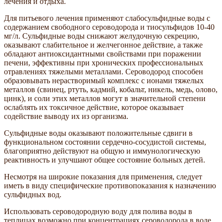
лечения и отдыха.
Для питьевого лечения применяют слабосульфидные воды с
содержанием свободного сероводорода и тиосульфидов 10-40
мг/л. Сульфидные воды снижают желудочную секрецию,
оказывают слабительное и желчегонное действие, а также
обладают антиоксидантными свойствами при поражении
печени, эффективны при хронических профессиональных
отравлениях тяжелыми металлами. Сероводород способен
образовывать нерастворимый комплекс с ионами тяжелых
металлов (свинец, ртуть, кадмий, кобальт, никель, медь, олово,
цинк), и соли этих металлов могут в значительной степени
ослаблять их токсичное действие, которое оказывает
содействие выводу их из организма.
Сульфидные воды оказывают положительные сдвиги в
функциональном состоянии сердечно-сосудистой системы,
благоприятно действуют на общую и иммунологическую
реактивность и улучшают общее состояние больных детей.
Несмотря на широкие показания для применения, следует
иметь в виду специфические противопоказания к назначению
сульфидных вод.
Использовать сероводородную воду для полива воды в
теплицах возможно при концентрациях сероводорода в воде