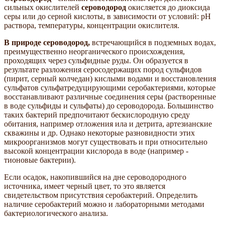
сильных окислителей
сероводород
окисляется до диоксида
серы или до серной кислоты, в зависимости от условий: pH
раствора, температуры, концентрации окислителя.
В природе сероводород,
встречающийся в подземных водах,
преимущественно неорганического происхождения,
проходящих через сульфидные руды. Он образуется в
результате разложения серосодержащих пород сульфидов
(пирит, серный колчедан) кислыми водами и восстановления
сульфатов сульфатредуцирующими серобактериями, которые
восстанавливают различные соединения серы (растворенные
в воде сульфиды и сульфаты) до сероводорода. Большинство
таких бактерий предпочитают бескислородную среду
обитания, например отложения ила и детрита, артезианские
скважины и др. Однако некоторые разновидности этих
микроорганизмов могут существовать и при относительно
высокой концентрации кислорода в воде (например -
тионовые бактерии).
Если осадок, накопившийся на дне сероводородного
источника, имеет черный цвет, то это является
свидетельством присутствия серобактерий. Определить
наличие серобактерий можно и лабораторными методами
бактериологического анализа.