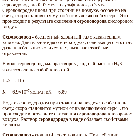
сероводорода до 0,03 мг/л, а сульфидов - до 3 мг/л.
Сероводородная вода при стоянии на воздухе, особенно на
свету, скоро становится мутной от выделяющейся серы. Это
происходит в результате окисления
сероводорода
кислородом
воздуха.
Сероводород
- бесцветный ядовитый газ с характерным
запахом. Длительное вдыхание воздуха, содержащего этот газ
даже в небольших количествах, вызывает тяжёлые
отравления.
В воде сероводород малорастворим, водный раствор H
S
2
является очень слабой кислотой:
−
+
H
S → HS
+ H
2
−7
K
= 6.9×10
моль/л; p
K
= 6.89
a
a
Вода с сероводородом при стоянии на воздухе, особенно на
свету, скоро становится мутной от выделяющейся серы. Это
происходит в результате окисления
сероводорода
кислородом
воздуха. Раствор
сероводорода в воде
обладает свойствами
кислоты.
Сероводород
- сильный восстановитель. При действии