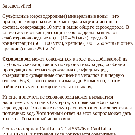
Здравствуйте!
Сульфидные (сероводородные) минеральные воды – это
природные воды различных минерализации и ионного
состава, содержащие 10 мг/л и выше общего сероводорода. В
зависимости от концентрации сероводорода различают
слабосероводородные воды (10 – 50 мг/л), средней
концентрации (50 – 100 мг/л), крепкие (100 – 250 мг/л) и очень
крепкие (свыше 250 мг/л).
Сероводород
может содержаться в воде, как добываемой из
глубоких скважин, так и в поверхностных водах, особенно
проходящих через месторождения сульфидных руд,
содержащих сульфидные соединения металлов и в первую
очередь Fe
S, в зонах вулканизма и др. Возможно, в этом
2
районе есть месторождение сульфатных руд.
Иногда присутствие сероводорода может вызываться
наличием сульфитных бактерий, которые вырабатывают
сероводород. Это также весьма распространенное явления для
подземных вод. Хотя точный ответ на этот вопрос может дать
только лабораторный анализ воды.
Согласно нормам СанПиНа 2.1.4.559-96 и СанПиНа
2.1.4.1074-01 в питьевой воде допускается содержание