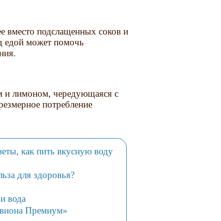
 ее вместо подслащенных соков и
д едой может помочь
ния.
ом и лимоном, чередующаяся с
резмерное потребление
еты, как пить вкусную воду
льза для здоровья?
и вода
нвиона Премиум»