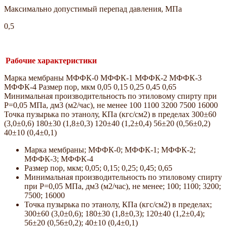
Максимально допустимый перепад давления, МПа
0,5
Рабочие характеристики
Марка мембраны МФФК-0 МФФК-1 МФФК-2 МФФК-3
МФФК-4 Размер пор, мкм 0,05 0,15 0,25 0,45 0,65
Минимальная производительность по этиловому спирту при
Р=0,05 МПа, дм3 (м2/час), не менее 100 1100 3200 7500 16000
Точка пузырька по этанолу, КПа (кгс/см2) в пределах 300±60
(3,0±0,6) 180±30 (1,8±0,3) 120±40 (1,2±0,4) 56±20 (0,56±0,2)
40±10 (0,4±0,1)
Марка мембраны; МФФК-0; МФФК-1; МФФК-2;
МФФК-3; МФФК-4
Размер пор, мкм; 0,05; 0,15; 0,25; 0,45; 0,65
Минимальная производительность по этиловому спирту
при Р=0,05 МПа, дм3 (м2/час), не менее; 100; 1100; 3200;
7500; 16000
Точка пузырька по этанолу, КПа (кгс/см2) в пределах;
300±60 (3,0±0,6); 180±30 (1,8±0,3); 120±40 (1,2±0,4);
56±20 (0,56±0,2); 40±10 (0,4±0,1)